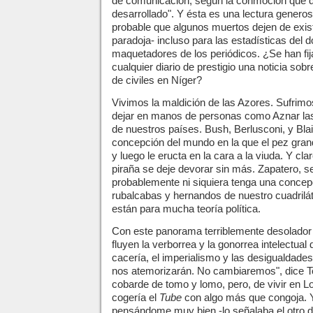
de comunicación, según la conmoción que d
desarrollado". Y ésta es una lectura generos
probable que algunos muertos dejen de exist
paradoja- incluso para las estadísticas del d
maquetadores de los periódicos. ¿Se han fi
cualquier diario de prestigio una noticia sob
de civiles en Níger?
Vivimos la maldición de las Azores. Sufrim
dejar en manos de personas como Aznar las
de nuestros países. Bush, Berlusconi, y Bla
concepción del mundo en la que el pez gran
y luego le eructa en la cara a la viuda. Y cl
piraña se deje devorar sin más. Zapatero, 
probablemente ni siquiera tenga una concep
rubalcabas y hernandos de nuestro cuadrilá
están para mucha teoría política.
Con este panorama terriblemente desolador
fluyen la verborrea y la gonorrea intelectual
cacería, el imperialismo y las desigualdades
nos atemorizarán. No cambiaremos", dice To
cobarde de tomo y lomo, pero, de vivir en L
cogería el
Tube
con algo más que congoja. Y
pensándome muy bien -lo señalaba el otro d