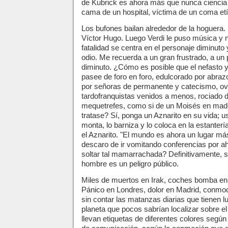
de Kubrick es ahora más que nunca ciencia f
cama de un hospital, víctima de un coma etíl
Los bufones bailan alrededor de la hoguera. E
Víctor Hugo. Luego Verdi le puso música y n
fatalidad se centra en el personaje diminuto
odio. Me recuerda a un gran frustrado, a un
diminuto. ¿Cómo es posible que el nefasto 
pasee de foro en foro, edulcorado por abr
por señoras de permanente y catecismo, ov
tardofranquistas venidos a menos, rociado
mequetrefes, como si de un Moisés en made
tratase? Sí, ponga un Aznarito en su vida; ust
monta, lo barniza y lo coloca en la estanter
el Aznarito. "El mundo es ahora un lugar má
descaro de ir vomitando conferencias por ah
soltar tal mamarrachada? Definitivamente, 
hombre es un peligro público.
Miles de muertos en Irak, coches bomba en E
Pánico en Londres, dolor en Madrid, conmo
sin contar las matanzas diarias que tienen l
planeta que pocos sabrían localizar sobre 
llevan etiquetas de diferentes colores segú