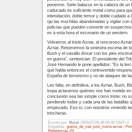
ponerme. Siete balazos en la cabeza de un b
caducado es suficiente metal como para qu
intimidación, doble temor y doble cuidado a 
ojo las mochilas abandonadas y vigilar con e
policías que pueden convertir en sospechos
es a esta hora el escenario de un western.
Volvamos al triste Aznar, al rencoroso Aznar
Aznar. Retomemos la siniestra escena de l
Bush y el vasallo
Ansar
con los pies encim
en guerra", sentencian. El presidente del T
José Hernando le pone apellidos: "Es la ter
qué habla entonces el controvertido responsa
España de terrorismo y no de ataques de l
Les falta, en definitiva, a los Aznar, Bush, 
tropa aclararnos quiénes nos han metido en 
conclusión sea tan simple como triste: no 
perdiendo todas y cada una de las batallas
empezado. Eso sí, con nosotros viviendo l
trincheras.
Escrito por:
Marat
.2005/07/28 08:00:00 GMT+2
Etiquetas:
guerra_de_irak
josé_maría-aznar
|
Per
Referencias (0)