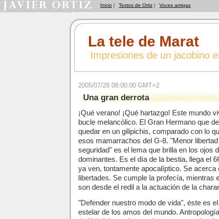
Inicio
|
Textos de Ortiz
|
Voces amigas
La tele de Marat
Impresiones de un jacobino 
2005/07/28 08:00:00 GMT+2
Una gran derrota
¡Qué verano! ¡Qué hartazgo! Este mundo vi
bucle melancólico. El Gran Hermano que des
quedar en un gilipichis, comparado con lo q
esos mamarrachos del G-8. "Menor liberta
seguridad" es el lema que brilla en los ojos 
dominantes. Es el día de la bestia, llega el 
ya ven, tontamente apocalíptico. Se acerca el
libertades. Se cumple la profecía, mientras e
son desde el redil a la actuación de la chara
"Defender nuestro modo de vida", éste es e
estelar de los amos del mundo. Antropología