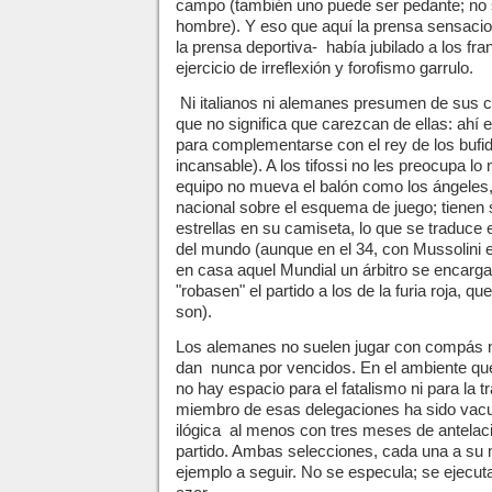
campo (también uno puede ser pedante; no so
hombre). Y eso que aquí la prensa sensacion
la prensa deportiva- había jubilado a los fr
ejercicio de irreflexión y forofismo garrulo.
Ni italianos ni alemanes presumen de sus c
que no significa que carezcan de ellas: ahí e
para complementarse con el rey de los buf
incansable). A los tifossi no les preocupa 
equipo no mueva el balón como los ángeles,
nacional sobre el esquema de juego; tienen su
estrellas en su camiseta, lo que se traduce
del mundo (aunque en el 34, con Mussolini e
en casa aquel Mundial un árbitro se encargar
"robasen" el partido a los de la furia roja, q
son).
Los alemanes no suelen jugar con compás ni 
dan nunca por vencidos. En el ambiente q
no hay espacio para el fatalismo ni para la t
miembro de esas delegaciones ha sido vacun
ilógica al menos con tres meses de antelaci
partido. Ambas selecciones, cada una a su 
ejemplo a seguir. No se especula; se ejecut