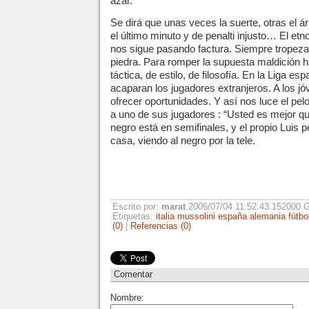
azar.
Se dirá que unas veces la suerte, otras el árb
el último minuto y de penalti injusto… El e
nos sigue pasando factura. Siempre trope
piedra. Para romper la supuesta maldición 
táctica, de estilo, de filosofía. En la Liga es
acaparan los jugadores extranjeros. A los j
ofrecer oportunidades. Y así nos luce el pelo
a uno de sus jugadores : “Usted es mejor qu
negro está en semifinales, y el propio Luis
casa, viendo al negro por la tele.
Escrito por:
marat
.2006/07/04 11:52:43.152000
Etiquetas:
italia
mussolini
españa
alemania
fútbo
(0)
|
Referencias (0)
Comentar
Nombre: