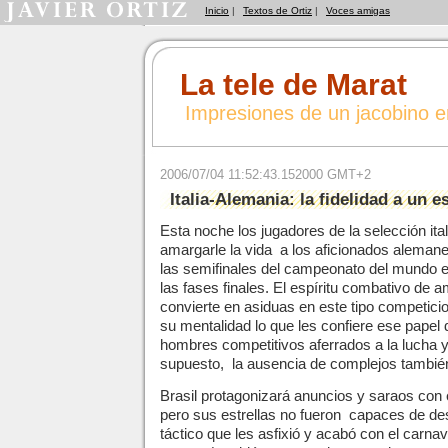
Inicio
|
Textos de Ortiz
|
Voces amigas
La tele de Marat
Impresiones de un jacobino 
2006/07/04 11:52:43.152000 GMT+2
Italia-Alemania: la fidelidad a un es
Esta noche los jugadores de la selección ita
amargarle la vida a los aficionados alemanes
las semifinales del campeonato del mundo e
las fases finales. El espíritu combativo de
convierte en asiduas en este tipo competicio
su mentalidad lo que les confiere ese papel
hombres competitivos aferrados a la lucha y a
supuesto, la ausencia de complejos también
Brasil protagonizará anuncios y saraos con 
pero sus estrellas no fueron capaces de d
táctico que les asfixió y acabó con el carna