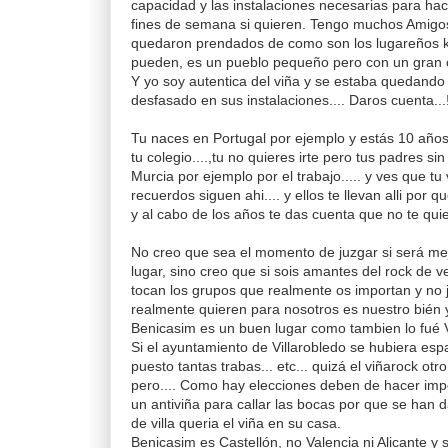
capacidad y las instalaciones necesarias para hace
fines de semana si quieren. Tengo muchos Amigos
quedaron prendados de como son los lugareños k
pueden, es un pueblo pequeño pero con un gran c
Y yo soy autentica del viña y se estaba quedando 
desfasado en sus instalaciones.... Daros cuenta...
Tu naces en Portugal por ejemplo y estás 10 años 
tu colegio....,tu no quieres irte pero tus padres sin
Murcia por ejemplo por el trabajo..... y ves que tu
recuerdos siguen ahi.... y ellos te llevan alli por q
y al cabo de los años te das cuenta que no te quiere
No creo que sea el momento de juzgar si será mejo
lugar, sino creo que si sois amantes del rock de v
tocan los grupos que realmente os importan y no j
realmente quieren para nosotros es nuestro bién
Benicasim es un buen lugar como tambien lo fué V
Si el ayuntamiento de Villarobledo se hubiera esp
puesto tantas trabas... etc... quizá el viñarock otro
pero.... Como hay elecciones deben de hacer imp
un antiviña para callar las bocas por que se han 
de villa queria el viña en su casa.
Benicasim es Castellón, no Valencia ni Alicante y