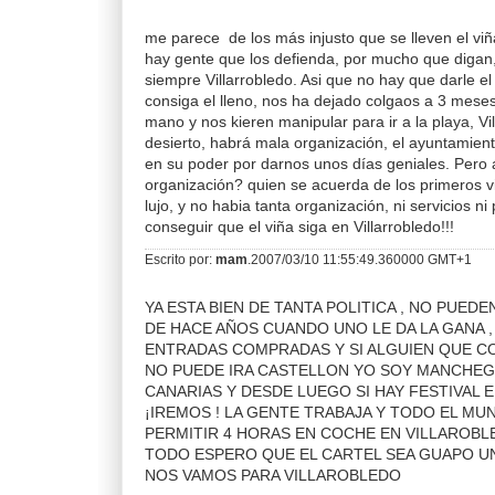
me parece de los más injusto que se lleven el viñ
hay gente que los defienda, por mucho que digan, 
siempre Villarrobledo. Asi que no hay que darle el
consiga el lleno, nos ha dejado colgaos a 3 mese
mano y nos kieren manipular para ir a la playa, V
desierto, habrá mala organización, el ayuntamien
en su poder por darnos unos días geniales. Pero a
organización? quien se acuerda de los primeros v
lujo, y no habia tanta organización, ni servicios n
conseguir que el viña siga en Villarrobledo!!!
Escrito por:
mam
.2007/03/10 11:55:49.360000 GMT+1
YA ESTA BIEN DE TANTA POLITICA , NO PUED
DE HACE AÑOS CUANDO UNO LE DA LA GANA ,
ENTRADAS COMPRADAS Y SI ALGUIEN QUE C
NO PUEDE IRA CASTELLON YO SOY MANCHEGA
CANARIAS Y DESDE LUEGO SI HAY FESTIVAL 
¡IREMOS ! LA GENTE TRABAJA Y TODO EL MU
PERMITIR 4 HORAS EN COCHE EN VILLAROBL
TODO ESPERO QUE EL CARTEL SEA GUAPO U
NOS VAMOS PARA VILLAROBLEDO