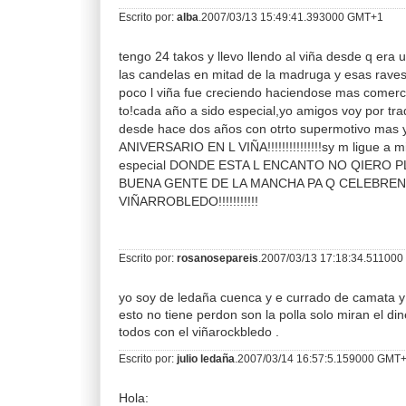
Escrito por:
alba
.2007/03/13 15:49:41.393000 GMT+1
tengo 24 takos y llevo llendo al viña desde q era 
las candelas en mitad de la madruga y esas rave
poco l viña fue creciendo haciendose mas comercia
to!cada año a sido especial,yo amigos voy por tra
desde hace dos años con otrto supermotivo ma
ANIVERSARIO EN L VIÑA!!!!!!!!!!!!!!!sy m ligue a mi
especial DONDE ESTA L ENCANTO NO QIERO P
BUENA GENTE DE LA MANCHA PA Q CELEBRE
VIÑARROBLEDO!!!!!!!!!!!
Escrito por:
rosanosepareis
.2007/03/13 17:18:34.51100
yo soy de ledaña cuenca y e currado de camata y
esto no tiene perdon son la polla solo miran el din
todos con el viñarockbledo .
Escrito por:
julio ledaña
.2007/03/14 16:57:5.159000 GMT
Hola: