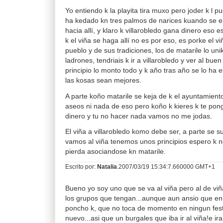
Yo entiendo k la playita tira muxo pero joder k l p
ha kedado kn tres palmos de narices kuando se en
hacia allí, y klaro k villarobledo gana dinero eso e
k el viña se haga allí no es por eso, es porke el v
pueblo y de sus tradiciones, los de matarile lo un
ladrones, tendriais k ir a villarobledo y ver al bu
principio lo monto todo y k año tras año se lo ha 
las kosas sean mejores.
A parte koño matarile se keja de k el ayuntamien
aseos ni nada de eso pero koño k kieres k te ponga
dinero y tu no hacer nada vamos no me jodas.
El viña a villarobledo komo debe ser, a parte se s
vamos al viña tenemos unos principios espero k n
pierda asociandose kn matarile.
Escrito por:
Natalia
.2007/03/19 15:34:7.660000 GMT+1
Bueno yo soy uno que se va al viña pero al de viñ
los grupos que tengan...aunque aun ansio que en 
poncho k, que no toca de momento en ningun festi
nuevo...asi que un burgales que iba ir al viña!e ir