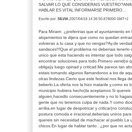
SALVAR LO QUE CONSIDERAIS VUESTRO?ANIM
HABLAR ES VITAL INFORMARSE PRIMERO...
Escrito por:
SILVIA
.2007/04/18 14:36:50.878000 GMT+2
Para Miriam: ¿preferirias que el ayuntamiento en 
alojamientos te dijera que como no quedan entr
volvieras a tu casa y que no vengas?Ay,de verdad
sandeces!!!Que el problema no deberiais tenerlo 
unico que esta haciendo es intentar que todo salg
encontrar soluciones para todo.Primero venid(si 
obliga)y luego opinad y criticad.Me parece tan ab
estais tomando algunos llamandonos a los de aqu
otras lindezas.Cierto que este festival nos llega d
beberlo.La oferta nos la hizo matarile y,como es l
municipio hubiera hecho)la aceptamos.Si quereis 
alguien,hacedlo consecuentemente y no lo hagai
gente que no tenemos culpa de nada.Y como dice
arriba,en lugar de despotricar y criticar(no const
postura comoda e irracional,deberiais uniros para
quereis sin necesidad de machacar al pueblo.La u
chicos.En lugar de hablar tanto...¿por que no ac