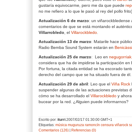
gustaría equivocarme, pero me da que puede
rep
no me refiero a lo que le pasó al rey del pollo frito
Actualización 6 de marzo
: un viñarockbledense 
comentarios de que se está montando el auténtic
Villarrobledo
, el
Villarockbledo
.
Actualización 13 de marzo
: Matarile hace públi
Radio Bemba Sound System estarán en
Benicàss
Actualización 25 de marzo
: Leo en
negugorriak
considera que ha de impidirse la participación e
Por fortuna, la citada entidad se ha escorado tant
derecho del campo que se ha situado fuera de él.
Actualización 29 de abril
: Leo que el
Viña Rock
suspender algunas de las actuaciones previstas de
cómo se ha desarrollado el
Villarockbledo
y ahora
bucear por la red. ¿Alguien puede informarnos?
Escrito por:
iturri
.2007/02/17 01:30:00 GMT+1
Etiquetas:
música
muguruza
ramoncín
censura
viñarock
s
Comentarios (126)
|
Referencias (0)