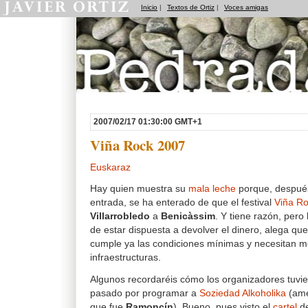
Inicio
|
Textos de Ortiz
|
Voces amigas
Pedradas
2007/02/17 01:30:00 GMT+1
Viña Rock 2007
Euskaraz
Hay quien muestra su
mala leche
porque, después
entrada, se ha enterado de que el festival
Viña R
Villarrobledo
a
Benicàssim
. Y tiene razón, pero
de estar dispuesta a devolver el dinero, alega que
cumple ya las condiciones mínimas y necesitan m
infraestructuras.
Algunos recordaréis cómo los organizadores tuvi
pasado por programar a
Soziedad Alkoholika
(amé
que fue
Ramoncín
). Bueno, pues visto el
cartel
de