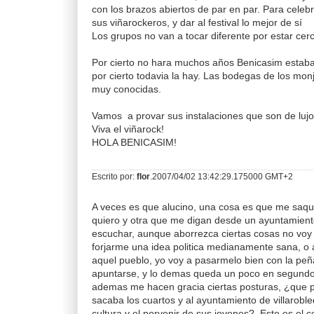
con los brazos abiertos de par en par. Para celeb
sus viñarockeros, y dar al festival lo mejor de sí
Los grupos no van a tocar diferente por estar cerc
Por cierto no hara muchos años Benicasim esta
por cierto todavia la hay. Las bodegas de los mo
muy conocidas.
Vamos a provar sus instalaciones que son de lujo
Viva el viñarock!
HOLA BENICASIM!
Escrito por:
flor
.2007/04/02 13:42:29.175000 GMT+2
A veces es que alucino, una cosa es que me saqu
quiero y otra que me digan desde un ayuntamient
escuchar, aunque aborrezca ciertas cosas no voy 
forjarme una idea politica medianamente sana, o a
aquel pueblo, yo voy a pasarmelo bien con la peña
apuntarse, y lo demas queda un poco en segundo
ademas me hacen gracia ciertas posturas, ¿que p
sacaba los cuartos y al ayuntamiento de villarobled
cultura y el porvenir de sus jovenes?, Esto es el