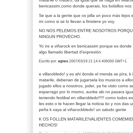
matarile o mataro, da igual que se haga en villar
benicassim,como donde querais, los bolsillos nos l
Se que a la gente que os pilla un poco más lejos
mi como si se lo llevan a finistere yo voy.
NO NOS PELEMOS ENTRE NOSOTROS PORQUE
NINGUN PROVECHO.
Yo ire a viñarock en benicassim porque es donde 
algo llamado libertad d'expresión.
Escrito por:
agnes
.2007/03/19 21:14:4.406000 GMT+1
e villarobledo! y es ahi donde el menda se pìra, k 
matarile, deberian de jugarsela los musicos a ell
jugado ellos a nosotros, joder, ya he visto como 
esparrago por lo mismo, aunke aki no pasara igu
teniendo festibal en villarobledo!!!!! como todos e
les esto o te hacen llegar la noticia tio y nos das 
peña k vaya al viñarockbledo! un saludo gente
K OS FOLLEN MATARILE!VALIENTES COMEMIE
HECHOS!