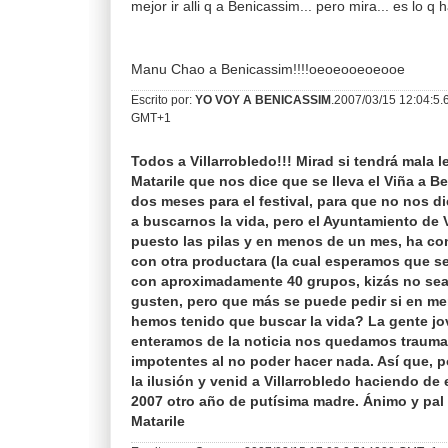
mejor ir alli q a Benicassim... pero mira... es lo q h
Manu Chao a Benicassim!!!!oeoeooeoeooe
Escrito por:
YO VOY A BENICASSIM
.2007/03/15 12:04:5
GMT+1
Todos a Villarrobledo!!! Mirad si tendrá mala l
Matarile que nos dice que se lleva el Viña a B
dos meses para el festival, para que no nos d
a buscarnos la vida, pero el Ayuntamiento de V
puesto las pilas y en menos de un mes, ha c
con otra productara (la cual esperamos que se
con aproximadamente 40 grupos, kizás no se
gusten, pero que más se puede pedir si en m
hemos tenido que buscar la vida? La gente j
enteramos de la noticia nos quedamos trauma
impotentes al no poder hacer nada. Así que, p
la ilusión y venid a Villarrobledo haciendo de
2007 otro año de putísima madre. Ánimo y pal
Matarile