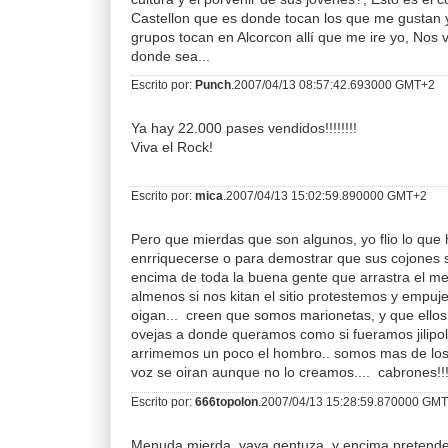
Castellon que es donde tocan los que me gustan y
grupos tocan en Alcorcon allí que me ire yo, Nos
donde sea...
Escrito por:
Punch
.2007/04/13 08:57:42.693000 GMT+2
Ya hay 22.000 pases vendidos!!!!!!!!
Viva el Rock!
Escrito por:
mica
.2007/04/13 15:02:59.890000 GMT+2
Pero que mierdas que son algunos, yo flio lo que 
enrriquecerse o para demostrar que sus cojones
encima de toda la buena gente que arrastra el me
almenos si nos kitan el sitio protestemos y empu
oigan... creen que somos marionetas, y que ello
ovejas a donde queramos como si fueramos jilipol
arrimemos un poco el hombro.. somos mas de los
voz se oiran aunque no lo creamos.... cabrones!!!!!
Escrito por:
666topolon
.2007/04/13 15:28:59.870000 GM
Menuda mierda, vaya gentuza, y encima pretend