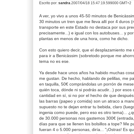
Escrito por:
sandra
.2007/04/18 15:47:19.599000 GMT+2
A ver, yo vivo a unos 45-50 minutos de Benicàssi
30 minutos un tren que me lleva allí por 4 duros (
transporte en este Estado no destaca por sus pre
precisamente...) e igual con los autobuses... y po
plantas en menos de una hora, como he dicho.
Con esto quiero decir, que el desplazamiento me
para ir a Benicàssim (sobretodo porque me ahorro 
tema no es ese.
Ya desde hace unos años ha habido muchas cosa
me gustan. De hecho, hablando de pelillas, me p
en taquilla, 50€ comprándolas un porrón de meses
quién toca, dónde ni si podrás acudir...) por esos d
cantidad en sí, si no por el hecho de que después
las barras (papeo y comida) son un atraco a mano
supuesto no te dejan entrar tu bebida, claro (lue
ingenia como puede, pero eso es otro tema)... 
de 30.000 personas nos gastemos 300€ (entrada,
días para que se llenen los bolsillos a tope? Me 
fueran 4 o 5.000 personas, diría... "¡Ostras! Es 