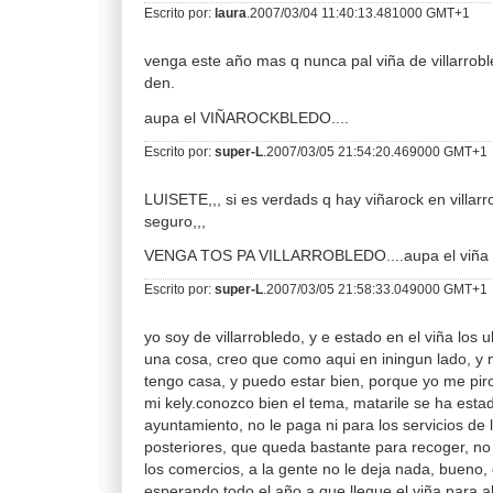
Escrito por:
laura
.2007/03/04 11:40:13.481000 GMT+1
venga este año mas q nunca pal viña de villarrob
den.
aupa el VIÑAROCKBLEDO....
Escrito por:
super-L
.2007/03/05 21:54:20.469000 GMT+1
LUISETE,,, si es verdads q hay viñarock en villarro
seguro,,,
VENGA TOS PA VILLARROBLEDO....aupa el viña en
Escrito por:
super-L
.2007/03/05 21:58:33.049000 GMT+1
yo soy de villarrobledo, y e estado en el viña los 
una cosa, creo que como aqui en iningun lado, y 
tengo casa, y puedo estar bien, porque yo me pir
mi kely.conozco bien el tema, matarile se ha est
ayuntamiento, no le paga ni para los servicios de 
posteriores, que queda bastante para recoger, no 
los comercios, a la gente no le deja nada, bueno, q
esperando todo el año a que llegue el viña para ab