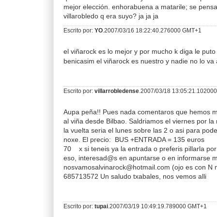
mejor elección. enhorabuena a matarile; se pensa
villarobledo q era suyo? ja ja ja
Escrito por:
YO
.2007/03/16 18:22:40.276000 GMT+1
el viñarock es lo mejor y por mucho k diga le puto 
benicasim el viñarock es nuestro y nadie no lo va a
Escrito por:
villarrobledense
.2007/03/18 13:05:21.10200
Aupa peña!! Pues nada comentaros que hemos m
al viña desde Bilbao. Saldriamos el viernes por la
la vuelta seria el lunes sobre las 2 o asi para pode
noxe. El precio: BUS +ENTRADA = 135 eu
70 x si teneis ya la entrada o preferis pillarla p
eso, interesad@s en apuntarse o en informarse 
nosvamosalvinarock@hotmail.com (ojo es con N no
685713572 Un saludo txabales, nos vemos alli
Escrito por:
tupai
.2007/03/19 10:49:19.789000 GMT+1