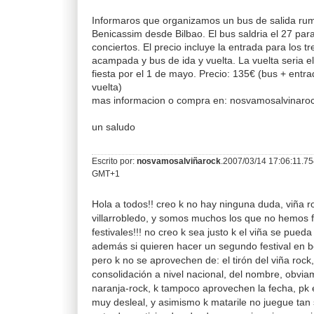
Informaros que organizamos un bus de salida ru
Benicassim desde Bilbao. El bus saldria el 27 para
conciertos. El precio incluye la entrada para los tre
acampada y bus de ida y vuelta. La vuelta seria el 
fiesta por el 1 de mayo. Precio: 135€ (bus + entra
vuelta)
mas informacion o compra en: nosvamosalvinar
un saludo
Escrito por:
nosvamosalviñarock
.2007/03/14 17:06:11.7
GMT+1
Hola a todos!! creo k no hay ninguna duda, viña r
villarrobledo, y somos muchos los que no hemos f
festivales!!! no creo k sea justo k el viña se pueda 
además si quieren hacer un segundo festival en b
pero k no se aprovechen de: el tirón del viña rock
consolidación a nivel nacional, del nombre, obvia
naranja-rock, k tampoco aprovechen la fecha, pk
muy desleal, y asimismo k matarile no juegue tan