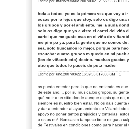
Escrito por:
mario temario
.2007/03/21 21:27:33.721000
hola a todos, yo es la primera vez que voy a ir 
cosas por lo lejos que stoy. solo os digo una 
los grupos y por el ambiente, me la suda don
solo os digo que yo e visto el cartel del viña d
cartel que me guste mas en el viña de viñaro
me pire pa ya, para la gente que no somos de
sea, solo buscamos lo mejor. porque para hac
escuchar cuatro grupos m quedo en mi pueblo.
(los de viñarobledo) decirlo. muchas gracias y
otro que todos lo paseis de puta madre.
Escrito por:
uno
.2007/03/22 16:39:55.817000 GMT+1
os puedo enteder pero lo que no entiendo es que si 
de este año,... por su musica,los grupos, su gente,
qué no ir a un sitio donde aunque digais que no, m
siempre es nuestro bien estar. No os dais cuent
y dar a entender al ayuntamiento de Villarobledo
apoyo no poner tantos prejuicios y tonterias, esto
o estos no!. Benicasim tampoco tiene ninguna cul
de Festivales en condiciones como para hacer el vi