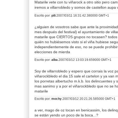
Matarile vete con tu viñarock a otro sitio pero ca
iremos a villarrobledo y somos de castellon aupa
Escrito por:
pili
.2007/03/11 16:31:42.380000 GMT+1
¿alguien de vosotros sabe que ante la proximidad
mes después del festival) el ayuntamiento de villa
matarile que CIERTOS grupos no tocasen? todos
quién no hubiésemos visto si el viña hubiese segui
independientemente de eso, no se puede prohibir
elecciones de mierda
Escrito por:
alba
.2007/03/12 13:03:19.659000 GMT+1
Soy de villarrobledo y espero que corrais la voz pa
viñarockbledo el dia 15 sale el cartelon y ya van
los porretas albertucho m.k.b. los delincuentes 
mas aanimo y a por el viñarockbledo que no se ha
matarile
Escrito por:
mochy
.2007/03/12 20:21:26.585000 GMT+1
a ver, mago de oz tocan en benicassim, los delinq
se están yendo un poco de la boca...?