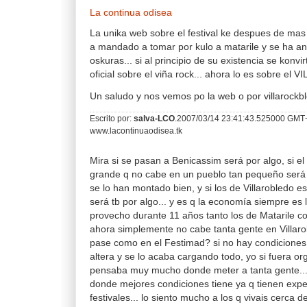
La continua odisea
La unika web sobre el festival ke despues de ma
a mandado a tomar por kulo a matarile y se ha an
oskuras... si al principio de su existencia se konvi
oficial sobre el viña rock... ahora lo es sobre e
Un saludo y nos vemos po la web o por villarockbl
Escrito por:
salva-LCO
.2007/03/14 23:41:43.525000 GMT
www.lacontinuaodisea.tk
Mira si se pasan a Benicassim será por algo, si e
grande q no cabe en un pueblo tan pequeño será
se lo han montado bien, y si los de Villarobledo
será tb por algo... y es q la economía siempre es
provecho durante 11 años tanto los de Matarile c
ahora simplemente no cabe tanta gente en Villar
pase como en el Festimad? si no hay condiciones
altera y se lo acaba cargando todo, yo si fuera o
pensaba muy mucho donde meter a tanta gente...
donde mejores condiciones tiene ya q tienen exper
festivales... lo siento mucho a los q vivais cerca 