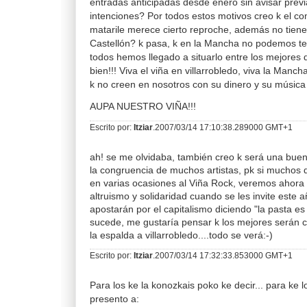
entradas anticipadas desde enero sin avisar prev
intenciones? Por todos estos motivos creo k el c
matarile merece cierto reproche, además no tienen
Castellón? k pasa, k en la Mancha no podemos tene
todos hemos llegado a situarlo entre los mejores
bien!!! Viva el viña en villarrobledo, viva la Manch
k no creen en nosotros con su dinero y su música
AUPA NUESTRO VIÑA!!!
Escrito por:
Itziar
.2007/03/14 17:10:38.289000 GMT+1
ah! se me olvidaba, también creo k será una bue
la congruencia de muchos artistas, pk si muchos d
en varias ocasiones al Viña Rock, veremos ahora
altruismo y solidaridad cuando se les invite este a
apostarán por el capitalismo diciendo "la pasta es
sucede, me gustaría pensar k los mejores serán 
la espalda a villarrobledo....todo se verá:-)
Escrito por:
Itziar
.2007/03/14 17:32:33.853000 GMT+1
Para los ke la konozkais poko ke decir... para ke 
presento a: