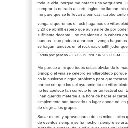
toda la vida, porque me parece una verguenza, jus
comprar la entrada al corte ingles me llaman mis
me pare que se le llevan a benicasin,,,robo tonto 
venga si queremos el rock hagamos de villarobled
y 29 de abril!!! espero que aun asi le de por poder
suficiente decente....se me vienen a la cabeza 
buenos...que podrian aparecer....venga hagamos
se hagan famosos en el rock nacional!!! joder que
Escrito por:
pancho
.2007/03/19 19:01:34.516000 GMT+1
Me parece a mi que todos estais olvidando lo más
principio el viña se celebro en villarobledo porque
no le pusieron ningun problema para que tocaran 
parece ser que los del ayutamiento de villarobled
no les apetece tan correcto tener un festival con t
i han querido meterse a la hora de hacer el cartel
simplemente han buscado un lugar donde no les p
de elegir a los grupos.
Sacar dinero y aprovecharse de los miles i miles 
de eventos siempre se ha hecho i siempre se ara.