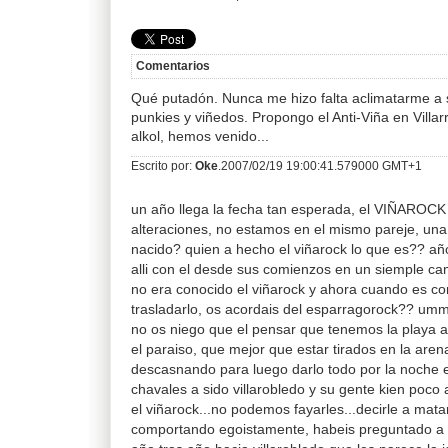
Comentarios
Qué putadón. Nunca me hizo falta aclimatarme a 
punkies y viñedos. Propongo el Anti-Viña en Villarr
alkol, hemos venido...
Escrito por:
Oke
.2007/02/19 19:00:41.579000 GMT+1
un año llega la fecha tan esperada, el VIÑAROCK
alteraciones, no estamos en el mismo pareje, un
nacido? quien a hecho el viñarock lo que es?? a
alli con el desde sus comienzos en un siemple cam
no era conocido el viñarock y ahora cuando es c
trasladarlo, os acordais del esparragorock?? um
no os niego que el pensar que tenemos la playa a
el paraiso, que mejor que estar tirados en la aren
descasnando para luego darlo todo por la noche e
chavales a sido villarobledo y su gente kien poco
el viñarock...no podemos fayarles...decirle a mata
comportando egoistamente, habeis preguntado a l