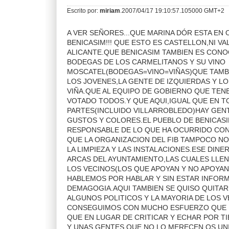
Escrito por:
miriam
.2007/04/17 19:10:57.105000 GMT+2
A VER SEÑORES...QUE MARINA DÓR ESTA EN
BENICASIM!!! QUE ESTO ES CASTELLON,NI VA
ALICANTE.QUE BENICASIM TAMBIEN ES CONO
BODEGAS DE LOS CARMELITANOS Y SU VINO
MOSCATEL(BODEGAS=VINO=VIÑAS)QUE TAM
LOS JOVENES,LA GENTE DE IZQUIERDAS Y L
VIÑA.QUE AL EQUIPO DE GOBIERNO QUE TE
VOTADO TODOS.Y QUE AQUI,IGUAL QUE EN T
PARTES(INCLUIDO VILLARROBLEDO)HAY GEN
GUSTOS Y COLORES.EL PUEBLO DE BENICASI
RESPONSABLE DE LO QUE HA OCURRIDO CON
QUE LA ORGANIZACION DEL FIB TAMPOCO NO
LA LIMPIEZA Y LAS INSTALACIONES.ESE DINE
ARCAS DEL AYUNTAMIENTO,LAS CUALES LL
LOS VECINOS(LOS QUE APOYAN Y NO APOYAN E
HABLEMOS POR HABLAR Y SIN ESTAR INFO
DEMAGOGIA.AQUI TAMBIEN SE QUISO QUITAR 
ALGUNOS POLITICOS Y LA MAYORIA DE LOS 
CONSEGUIMOS CON MUCHO ESFUERZO QUE 
QUE EN LUGAR DE CRITICAR Y ECHAR POR TI
Y UNAS GENTES QUE NO LO MERECEN OS UNI