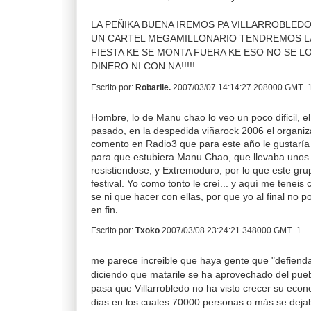
LA PEÑIKA BUENA IREMOS PA VILLARROBLED
UN CARTEL MEGAMILLONARIO TENDREMOS LA
FIESTA KE SE MONTA FUERA KE ESO NO SE L
DINERO NI CON NA!!!!!
Escrito por:
Robarile.
.2007/03/07 14:14:27.208000 GMT+
Hombre, lo de Manu chao lo veo un poco dificil, e
pasado, en la despedida viñarock 2006 el organiza
comento en Radio3 que para este año le gustaría 
para que estubiera Manu Chao, que llevaba unos
resistiendose, y Extremoduro, por lo que este grup
festival. Yo como tonto le creí... y aquí me tenei
se ni que hacer con ellas, por que yo al final no p
en fin.
Escrito por:
Txoko
.2007/03/08 23:24:21.348000 GMT+1
me parece increible que haya gente que "defienda"
diciendo que matarile se ha aprovechado del puebl
pasa que Villarrobledo no ha visto crecer su eco
dias en los cuales 70000 personas o más se deja