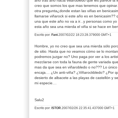
año tras año hacia villarobledo que les parece la
creo que somos los que mas tenemos que opinar.
otra pregunta¿donde estan las viñas en benicasi
llamarse viñarock si este año es en benicasim?? q
una que este año no va a ir...y personas como y
esta año sea una mierda el viña si se hace en ben
Escrito por:
Fani
.2007/02/22 18:23:28.379000 GMT+1
Hombre, yo no creo que sea una mierda sólo por
de sitio. Hasta que no veamos cómo se lo montan
podremos juzgar no? Uno paga por ver a los artis
mezclarse con toda la fauna de gente variada que 
mas da que sea en viñarobledo o no??? Lo único
encaja.... ¿Un anti-viña? ¿Viñarockbledo? ¿Por 
desierto de albacete a las playas de castellón y 
mi especie....
Salu2
Escrito por:
ISTOR
.2007/02/26 22:35:41.437000 GMT+1