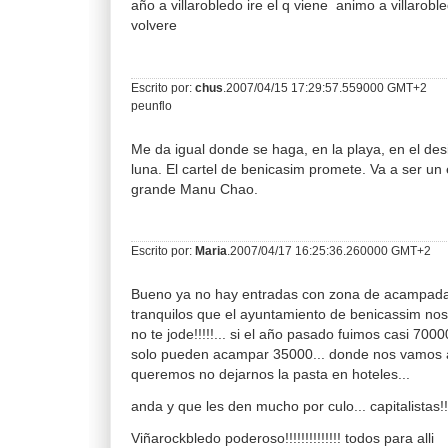
año a villarobledo ire el q viene animo a villarobl
volvere
Escrito por:
chus
.2007/04/15 17:29:57.559000 GMT+2
peunflo
Me da igual donde se haga, en la playa, en el desi
luna. El cartel de benicasim promete. Va a ser un 
grande Manu Chao.
Escrito por:
Maria
.2007/04/17 16:25:36.260000 GMT+2
Bueno ya no hay entradas con zona de acampada
tranquilos que el ayuntamiento de benicassim nos
no te jode!!!!!... si el año pasado fuimos casi 70
solo pueden acampar 35000... donde nos vamos a
queremos no dejarnos la pasta en hoteles...
anda y que les den mucho por culo... capitalistas!!
Viñarockbledo poderoso!!!!!!!!!!!!!! todos para alli