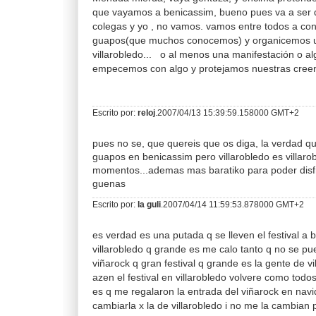
que vayamos a benicassim, bueno pues va a ser
colegas y yo , no vamos. vamos entre todos a co
guapos(que muchos conocemos) y organicemos 
villarobledo... o al menos una manifestación o alg
empecemos con algo y protejamos nuestras creen
Escrito por:
reloj
.2007/04/13 15:39:59.158000 GMT+2
pues no se, que quereis que os diga, la verdad q
guapos en benicassim pero villarobledo es villaro
momentos...ademas mas baratiko para poder disfru
guenas
Escrito por:
la guli
.2007/04/14 11:59:53.878000 GMT+2
es verdad es una putada q se lleven el festival a 
villarobledo q grande es me calo tanto q no se pue
viñarock q gran festival q grande es la gente de vil
azen el festival en villarobledo volvere como tod
es q me regalaron la entrada del viñarock en navid
cambiarla x la de villarobledo i no me la cambian 