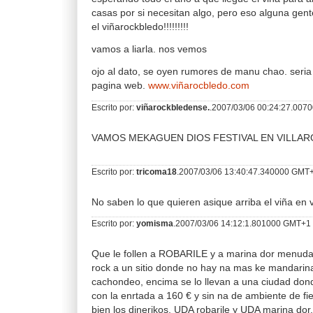
casas por si necesitan algo, pero eso alguna gente
el viñarockbledo!!!!!!!!!
vamos a liarla. nos vemos
ojo al dato, se oyen rumores de manu chao. seria 
pagina web.
www.viñarocbledo.com
Escrito por:
viñarockbledense.
.2007/03/06 00:24:27.00
VAMOS MEKAGUEN DIOS FESTIVAL EN VILLAR
Escrito por:
tricoma18
.2007/03/06 13:40:47.340000 GMT
No saben lo que quieren asique arriba el viña en v
Escrito por:
yomisma
.2007/03/06 14:12:1.801000 GMT+1
Que le follen a ROBARILE y a marina dor menuda 
rock a un sitio donde no hay na mas ke mandarin
cachondeo, encima se lo llevan a una ciudad donde
con la enrtada a 160 € y sin na de ambiente de fi
bien los dinerikos, UDA robarile y UDA marina dor.