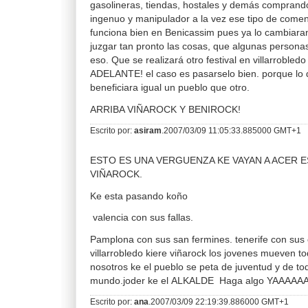
gasolineras, tiendas, hostales y demás comprand
ingenuo y manipulador a la vez ese tipo de coment
funciona bien en Benicassim pues ya lo cambiara
juzgar tan pronto las cosas, que algunas persona
eso. Que se realizará otro festival en villarrobled
ADELANTE! el caso es pasarselo bien. porque lo 
beneficiara igual un pueblo que otro.
ARRIBA VIÑAROCK Y BENIROCK!
Escrito por:
asiram
.2007/03/09 11:05:33.885000 GMT+1
ESTO ES UNA VERGUENZA KE VAYAN A ACER E
VIÑAROCK.
Ke esta pasando koño
valencia con sus fallas.
Pamplona con sus san fermines. tenerife con sus 
villarrobledo kiere viñarock los jovenes mueven to
nosotros ke el pueblo se peta de juventud y de to
mundo.joder ke el ALKALDE Haga algo YAAAA
Escrito por:
ana
.2007/03/09 22:19:39.886000 GMT+1