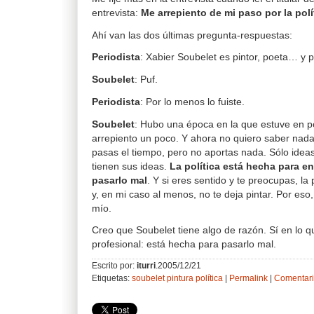
entrevista:
Me arrepiento de mi paso por la polí
Ahí van las dos últimas pregunta-respuestas:
Periodista
: Xabier Soubelet es pintor, poeta… y p
Soubelet
: Puf.
Periodista
: Por lo menos lo fuiste.
Soubelet
: Hubo una época en la que estuve en po
arrepiento un poco. Y ahora no quiero saber nada. 
pasas el tiempo, pero no aportas nada. Sólo idea
tienen sus ideas.
La política está hecha para e
pasarlo mal
. Y si eres sentido y te preocupas, la 
y, en mi caso al menos, no te deja pintar. Por eso
mío.
Creo que Soubelet tiene algo de razón. Sí en lo qu
profesional: está hecha para pasarlo mal.
Escrito por:
iturri
.2005/12/21
Etiquetas:
soubelet
pintura
política
|
Permalink
|
Comentari