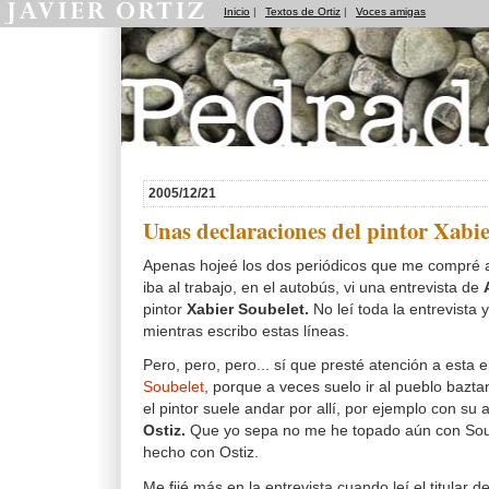
Inicio
|
Textos de Ortiz
|
Voces amigas
Pedradas
2005/12/21
Unas declaraciones del pintor Xabi
Apenas hojeé los dos periódicos que me compré 
iba al trabajo, en el autobús, vi una entrevista de
pintor
Xabier Soubelet.
No leí toda la entrevista y
mientras escribo estas líneas.
Pero, pero, pero... sí que presté atención a esta 
Soubelet
, porque a veces suelo ir al pueblo bazt
el pintor suele andar por allí, por ejemplo con su
Ostiz.
Que yo sepa no me he topado aún con Soub
hecho con Ostiz.
Me fijé más en la entrevista cuando leí el titular 