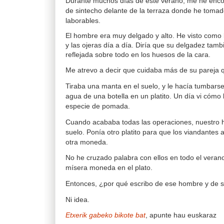
Durante muchos días de este verano, me he enco
de sintecho delante de la terraza donde he toma
laborables.
El hombre era muy delgado y alto. He visto como l
y las ojeras día a día. Diría que su delgadez tamb
reflejada sobre todo en los huesos de la cara.
Me atrevo a decir que cuidaba más de su pareja 
Tiraba una manta en el suelo, y le hacía tumbar
agua de una botella en un platito. Un día vi cómo
especie de pomada.
Cuando acababa todas las operaciones, nuestro 
suelo. Ponía otro platito para que los viandantes
otra moneda.
No he cruzado palabra con ellos en todo el vera
mísera moneda en el plato.
Entonces, ¿por qué escribo de ese hombre y de s
Ni idea.
Etxerik gabeko bikote bat
, apunte hau euskaraz