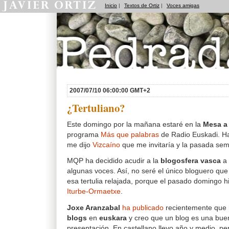
Inicio
|
Textos de Ortiz
|
Voces amigas
Pedradas
2007/07/10 06:00:00 GMT+2
¿Tertuliano?
Este domingo por la mañana estaré en la
Mesa a
programa
Más que palabras
de Radio Euskadi. H
me dijo
Vizcaíno
que me invitaría y la pasada se
MQP ha decidido acudir a la
blogosfera vasca
a 
algunas voces. Así, no seré el único bloguero qu
esa tertulia relajada, porque el pasado domingo h
Iturbe-Ormaetxe
.
Joxe Aranzabal
ha publicado
recientemente que 
blogs
en
euskara
y creo que un blog es una buen
presentación. En castellano llevo año y medio, pe