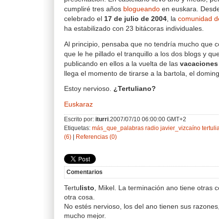
cumpliré tres años
blogueando
en euskara. Desde
celebrado el
17 de julio de 2004
, la
comunidad d
ha estabilizado con 23 bitácoras individuales.
Al principio, pensaba que no tendría mucho que co
que le he pillado el tranquillo a los dos blogs y q
publicando en ellos a la vuelta de las
vacaciones
llega el momento de tirarse a la bartola, el doming
Estoy nervioso.
¿Tertuliano?
Euskaraz
Escrito por:
iturri
.2007/07/10 06:00:00 GMT+2
Etiquetas:
más_que_palabras
radio
javier_vizcaíno
tertuli
(6)
|
Referencias (0)
Comentarios
Tertu
listo
, Mikel. La terminación ano tiene otras 
otra cosa.
No estés nervioso, los del ano tienen sus razones, 
mucho mejor.