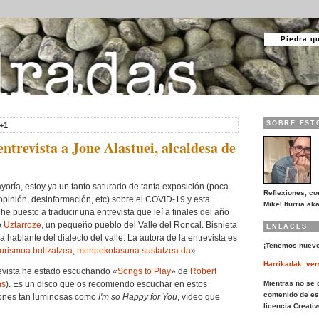
Piedra q
SOBRE EST
+1
entrevista a Jone Alastuei, alcaldesa de
oría, estoy ya un tanto saturado de tanta exposición (poca
Reflexiones, co
pinión, desinformación, etc) sobre el COVID-19 y esta
Mikel Iturria aka
puesto a traducir una entrevista que leí a finales del año
e
Uztarroze
, un pequeño pueblo del Valle del Roncal. Bisnieta
ENLACES
ima hablante del dialecto del valle. La autora de la entrevista es
¡Tenemos nuevo
 turismoa bultzatzea, menpekotasuna sustatzea da
».
Harrikadak, ver
revista he estado escuchando «
Songs to Play
» de
Robert
Mientras no se d
ns
). Es un disco que os recomiendo escuchar en estos
contenido de es
iones tan luminosas como
I'm so Happy for You
, vídeo que
licencia Creat