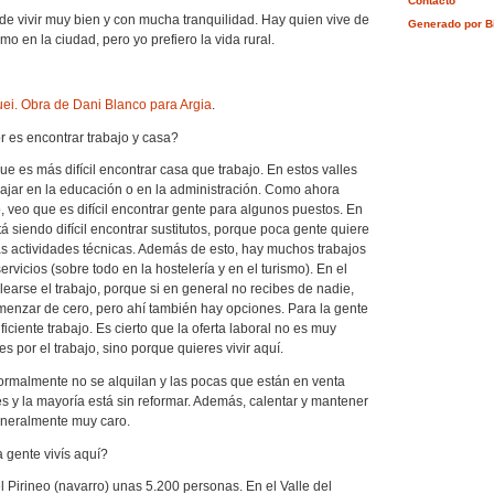
Contacto
e vivir muy bien y con mucha tranquilidad. Hay quien vive de
Generado por B
 en la ciudad, pero yo prefiero la vida rural.
uei. Obra de Dani Blanco para Argia
.
r es encontrar trabajo y casa?
 que es más difícil encontrar casa que trabajo. En estos valles
ajar en la educación o en la administración. Como ahora
, veo que es difícil encontrar gente para algunos puestos. En
á siendo difícil encontrar sustitutos, porque poca gente quiere
 las actividades técnicas. Además de esto, hay muchos trabajos
ervicios (sobre todo en la hostelería y en el turismo). En el
learse el trabajo, porque si en general no recibes de nadie,
menzar de cero, pero ahí también hay opciones. Para la gente
ciente trabajo. Es cierto que la oferta laboral no es muy
es por el trabajo, sino porque quieres vivir aquí.
ormalmente no se alquilan y las pocas que están en venta
s y la mayoría está sin reformar. Además, calentar y mantener
eneralmente muy caro.
 gente vivís aquí?
el Pirineo (navarro) unas 5.200 personas. En el Valle del