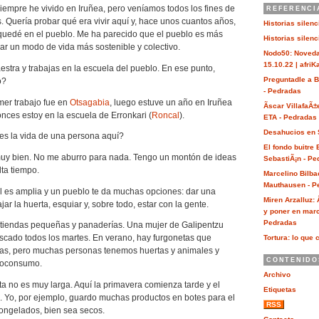
iempre he vivido en Iruñea, pero veníamos todos los fines de
REFERENCI
 Quería probar qué era vivir aquí y, hace unos cuantos años,
Historias silen
quedé en el pueblo. Me ha parecido que el pueblo es más
Historias silen
ar un modo de vida más sostenible y colectivo.
Nodo50: Noveda
15.10.22 | afri
estra y trabajas en la escuela del pueblo. En ese punto,
Preguntadle a 
o?
- Pedradas
imer trabajo fue en
Otsagabia
, luego estuve un año en Iruñea
Ãscar VillafaÃ±
ces estoy en la escuela de Erronkari (
Roncal
).
ETA - Pedradas
Desahucios en 
es la vida de una persona aquí?
El fondo buitre
 muy bien. No me aburro para nada. Tengo un montón de ideas
SebastiÃ¡n - Pe
lta tiempo.
Marcelino Bilba
Mauthausen - P
al es amplia y un pueblo te da muchas opciones: dar una
Miren Arzalluz:
jar la huerta, esquiar y, sobre todo, estar con la gente.
y poner en marc
Pedradas
tiendas pequeñas y panaderías. Una mujer de Galipentzu
escado todos los martes. En verano, hay furgonetas que
Tortura: lo que 
uras, pero muchas personas tenemos huertas y animales y
CONTENIDO
toconsumo.
Archivo
a no es muy larga. Aquí la primavera comienza tarde y el
Etiquetas
. Yo, por ejemplo, guardo muchas productos en botes para el
RSS
congelados, bien sea secos.