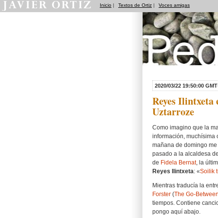
Inicio
|
Textos de Ortiz
|
Voces amigas
Pedradas
2020/03/22 19:50:00 GMT
Reyes Ilintxeta 
Uztarroze
Como imagino que la may
información, muchísima o
mañana de domingo me he 
pasado a la alcaldesa d
de
Fidela Bernat
, la últ
Reyes Ilintxeta
: «
Soilik
Mientras traducía la ent
Forster
(
The Go-Betwee
tiempos. Contiene canc
pongo aquí abajo.