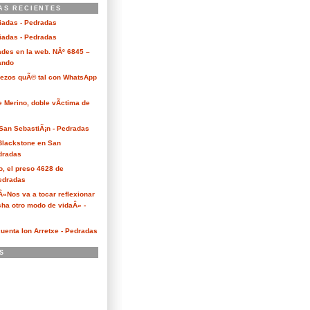
AS RECIENTES
ciadas - Pedradas
ciadas - Pedradas
des en la web. NÂº 6845 –
Kando
Bezos quÃ© tal con WhatsApp
e Merino, doble vÃ­ctima de
San SebastiÃ¡n - Pedradas
 Blackstone en San
dradas
o, el preso 4628 de
edradas
 Â«Nos va a tocar reflexionar
ha otro modo de vidaÂ» -
cuenta Ion Arretxe - Pedradas
S