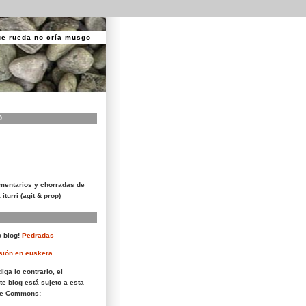
ue rueda no cría musgo
O
mentarios y chorradas de
 iturri (agit & prop)
 blog!
Pedradas
sión en euskera
iga lo contrario, el
te blog está sujeto a esta
ive Commons: