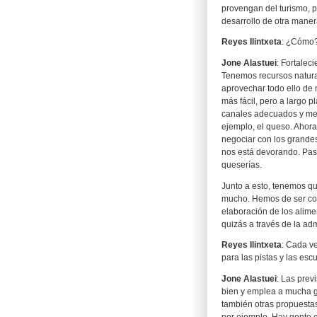
provengan del turismo, p
desarrollo de otra maner
Reyes Ilintxeta
: ¿Cómo
Jone Alastuei
: Fortalec
Tenemos recursos natura
aprovechar todo ello de 
más fácil, pero a largo 
canales adecuados y men
ejemplo, el queso. Ahor
negociar con los grand
nos está devorando. Pasa
queserías.
Junto a esto, tenemos q
mucho. Hemos de ser cons
elaboración de los alime
quizás a través de la adm
Reyes Ilintxeta
: Cada v
para las pistas y las esc
Jone Alastuei
: Las prev
bien y emplea a mucha 
también otras propuestas
por ejemplo. Hay gente 