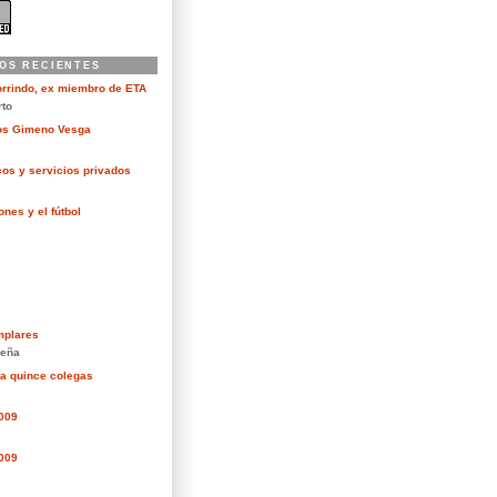
OS RECIENTES
orrindo, ex miembro de ETA
rto
kos Gimeno Vesga
cos y servicios privados
nes y el fútbol
mplares
eña
ra quince colegas
2009
2009