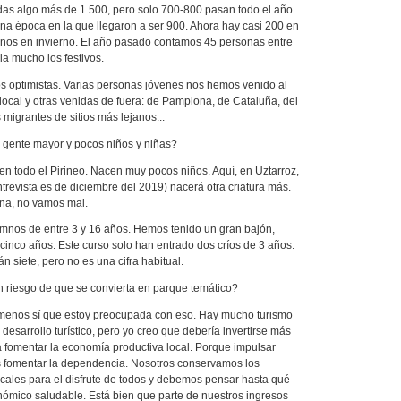
s algo más de 1.500, pero solo 700-800 pasan todo el año
na época en la que llegaron a ser 900. Ahora hay casi 200 en
os en invierno. El año pasado contamos 45 personas entre
a mucho los festivos.
 optimistas. Varias personas jóvenes nos hemos venido al
 local y otras venidas de fuera: de Pamplona, de Cataluña, del
migrantes de sitios más lejanos...
 gente mayor y pocos niños y niñas?
 en todo el Pirineo. Nacen muy pocos niños. Aquí, en Uztarroz,
ntrevista es de diciembre del 2019) nacerá otra criatura más.
na, no vamos mal.
umnos de entre 3 y 16 años. Hemos tenido un gran bajón,
 cinco años. Este curso solo han entrado dos críos de 3 años.
n siete, pero no es una cifra habitual.
n riesgo de que se convierta en parque temático?
l menos sí que estoy preocupada con eso. Hay mucho turismo
 desarrollo turístico, pero yo creo que debería invertirse más
a fomentar la economía productiva local. Porque impulsar
s fomentar la dependencia. Nosotros conservamos los
ocales para el disfrute de todos y debemos pensar hasta qué
ómico saludable. Está bien que parte de nuestros ingresos