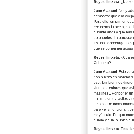
Reyes Ilintxeta
: ¿No son
Jone Alastuei
: No, y ad
demostrar que esa oveja 
Para ello, en primer lug
recuperas tu oveja, ese 
durante años y que has 
de papeles. La burocrac
Es una sobrecarga. Los p
que se ponen nerviosas y
Reyes Ilintxeta
: ¿Cuále
Gobierno?
Jone Alastuei
: Este ver
han puesto en marcha si
oso. También nos dijero
virtuales, colores que av
mastines... Por poner un 
animales muy fáciles y 
turismo. De todas maner
para ver si funcionan, p
mayúsculo. Porque mucha
quede y que lo único qu
Reyes Ilintxeta
: Entre l