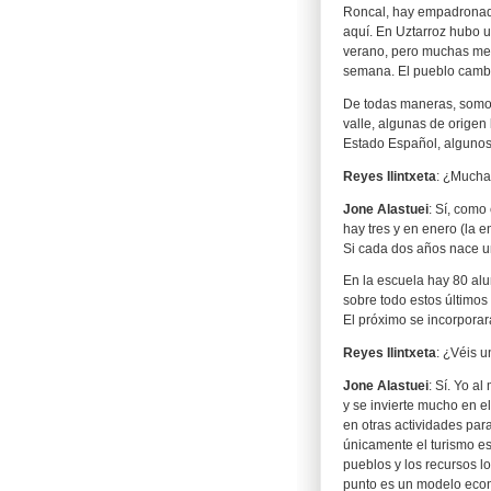
Roncal, hay empadronada
aquí. En Uztarroz hubo u
verano, pero muchas men
semana. El pueblo cambi
De todas maneras, somos
valle, algunas de origen
Estado Español, algunos 
Reyes Ilintxeta
: ¿Mucha
Jone Alastuei
: Sí, como
hay tres y en enero (la e
Si cada dos años nace u
En la escuela hay 80 al
sobre todo estos últimos
El próximo se incorporará
Reyes Ilintxeta
: ¿Véis u
Jone Alastuei
: Sí. Yo a
y se invierte mucho en el
en otras actividades par
únicamente el turismo e
pueblos y los recursos l
punto es un modelo econ