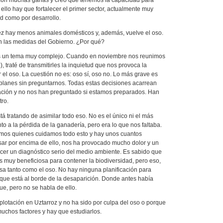
 ello hay que fortalecer el primer sector, actualmente muy
d como por desarrollo.
ez hay menos animales domésticos y, además, vuelve el oso.
n las medidas del Gobierno. ¿Por qué?
 Es un tema muy complejo. Cuando en noviembre nos reunimos
, traté de transmitirles la inquietud que nos provoca la
r el oso. La cuestión no es: oso sí, oso no. Lo más grave es
planes sin preguntarnos. Todas estas decisiones acarrean
ción y no nos han preguntado si estamos preparados. Han
ro.
 tratando de asimilar todo eso. No es el único ni el más
to a la pérdida de la ganadería, pero era lo que nos faltaba.
mos quienes cuidamos todo esto y hay unos cuantos
sar por encima de ello, nos ha provocado mucho dolor y un
cer un diagnóstico serio del medio ambiente. Es sabido que
s muy beneficiosa para contener la biodiversidad, pero eso,
sa tanto como el oso. No hay ninguna planificación para
que está al borde de la desaparición. Donde antes había
e, pero no se habla de ello.
lotación en Uztarroz y no ha sido por culpa del oso o porque
uchos factores y hay que estudiarlos.