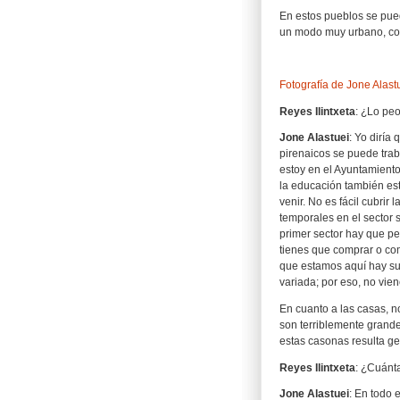
En estos pueblos se pued
un modo muy urbano, como
Fotografía de Jone Alast
Reyes Ilintxeta
: ¿Lo peo
Jone Alastuei
: Yo diría
pirenaicos se puede trab
estoy en el Ayuntamiento
la educación también est
venir. No es fácil cubrir
temporales en el sector s
primer sector hay que pe
tienes que comprar o co
que estamos aquí hay sufi
variada; por eso, no vien
En cuanto a las casas, n
son terriblemente grande
estas casonas resulta g
Reyes Ilintxeta
: ¿Cuánta
Jone Alastuei
: En todo 