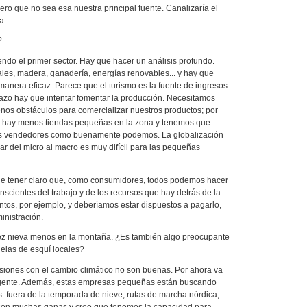
ero que no sea esa nuestra principal fuente. Canalizaría el
a.
?
iendo el primer sector. Hay que hacer un análisis profundo.
les, madera, ganadería, energías renovables... y hay que
manera eficaz. Parece que el turismo es la fuente de ingresos
plazo hay que intentar fomentar la producción. Necesitamos
os obstáculos para comercializar nuestros productos; por
a hay menos tiendas pequeñas en la zona y tenemos que
es vendedores como buenamente podemos. La globalización
r del micro al macro es muy difícil para las pequeñas
ue tener claro que, como consumidores, todos podemos hacer
cientes del trabajo y de los recursos que hay detrás de la
ntos, por ejemplo, y deberíamos estar dispuestos a pagarlo,
inistración.
ez nieva menos en la montaña. ¿Es también algo preocupante
uelas de esquí locales?
isiones con el cambio climático no son buenas. Por ahora va
gente. Además, estas empresas pequeñas están buscando
 fuera de la temporada de nieve; rutas de marcha nórdica,
con muchas ganas y creo que tenemos la capacidad para