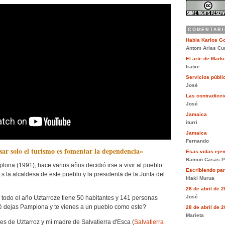
COMENTARI
Habla Karlos G
Antom Arias Cu
El arte de Mar
Iratxe
Servicios públi
José
Las contradiccio
José
Jamaica
iturri
Jamaica
Fernando
sar solo el turismo es fomentar la dependencia»
Esas vidas eje
Ramon Casas P
ona (1991), hace varios años decidió irse a vivir al pueblo
Escribiendo pa
Es la alcaldesa de este pueblo y la presidenta de la Junta del
Iñaki Murua
28 de abril de 
José
 todo el año Uztarroze tiene 50 habitantes y 141 personas
 dejas Pamplona y te vienes a un pueblo como este?
28 de abril de 
Marieta
 es de Uztarroz y mi madre de
Salvatierra d'Esca
(
Salvatierra