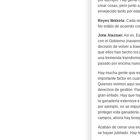
crear cosas, pero junto a
envejecido tanto por eda
Reyes Ilintxeta
: Cada v
No estáis de acuerdo co
Jone Alastuei
: Así es.
con el Gobierno (navarro)
decisión de volver a trae
que ellos han hecho los 
una tremenda transforma
pasado por encima nuest
Hay mucha gente que está
importante factor en cuan
Quienes vivimos aquí so
derechos de gestión. Pa
gran enfado. Hay que ha
la ganadería extensiva e
por ejemplo, no se impul
proteger esta ganadería 
campos, ahora hay bosqu
Acaban de cerrar una exp
se hayan jubilado. Hay m