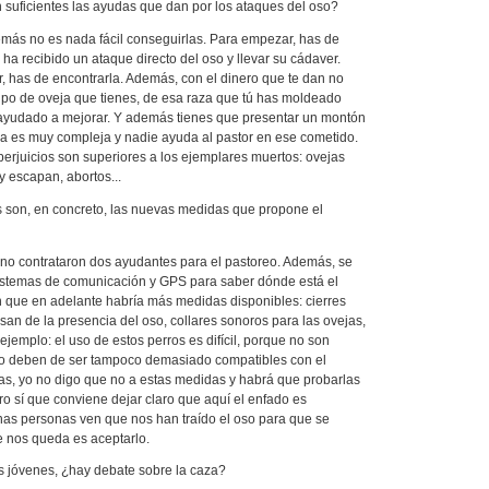
 suficientes las ayudas que dan por los ataques del oso?
emás no es nada fácil conseguirlas. Para empezar, has de
ha recibido un ataque directo del oso y llevar su cádaver.
ar, has de encontrarla. Además, con el dinero que te dan no
tipo de oveja que tienes, de esa raza que tú has moldeado
ayudado a mejorar. Y además tienes que presentar un montón
ia es muy compleja y nadie ayuda al pastor en ese cometido.
erjuicios son superiores a los ejemplares muertos: ovejas
 escapan, abortos...
s son, en concreto, las nuevas medidas que propone el
ano contrataron dos ayudantes para el pastoreo. Además, se
stemas de comunicación y GPS para saber dónde está el
n que en adelante habría más medidas disponibles: cierres
isan de la presencia del oso, collares sonoros para las ovejas,
ejemplo: el uso de estos perros es difícil, porque no son
no deben de ser tampoco demasiado compatibles con el
as, yo no digo que no a estas medidas y habrá que probarlas
ero sí que conviene dejar claro que aquí el enfado es
s personas ven que nos han traído el oso para que se
e nos queda es aceptarlo.
os jóvenes, ¿hay debate sobre la caza?