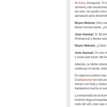
de Esca
,
Zaragoza). Yo s
semana y las vacaciones.
me vine, me gustó y me 
apropiado para desarroll
Reyes Ilintxeta
: Eres ma
tienes mucha suerte, ¿n
Jone Alastuei
: Sí. Mi pr
(Pamplona) y desde enton
Reyes Ilintxeta
: ¿Cómo 
Jone Alastuei
: Yo vivo
y cosas que hacer. Me fa
Además, la oferta cultur
vuelta por el monte, traba
En algunos pueblos hay 
(
Gallipienzo
) nos trae p
vienen con fruta y verd
trabajamos mucho el au
La temporada de la huert
invierno llega enseguida
resto del año, bien sea 