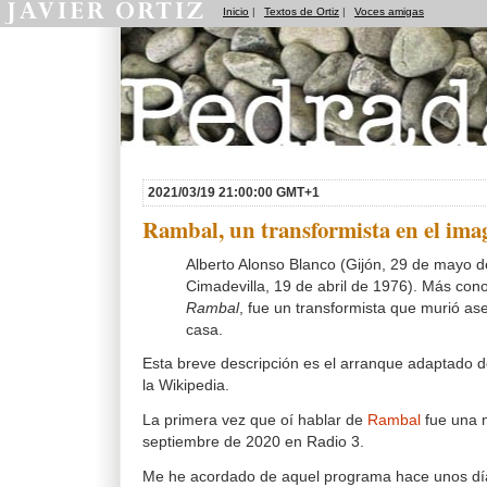
Inicio
|
Textos de Ortiz
|
Voces amigas
Pedradas
2021/03/19 21:00:00 GMT+1
Rambal, un transformista en el imag
Alberto Alonso Blanco (Gijón, 29 de mayo d
Cimadevilla, 19 de abril de 1976). Más co
Rambal
, fue un transformista que murió as
casa.
Esta breve descripción es el arranque adaptado de
la Wikipedia.
La primera vez que oí hablar de
Rambal
fue una 
septiembre de 2020 en Radio 3.
Me he acordado de aquel programa hace unos dí