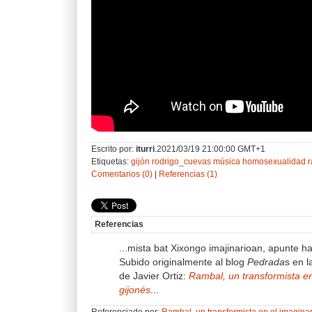
Escrito por:
iturri
.2021/03/19 21:00:00 GMT+1
Etiquetas:
gijón
rodrigo_cuevas
música
homosexualidad
Comentarios (0)
|
Referencias (1)
Referencias
...mista bat Xixongo imajinarioan, apunte h
Subido originalmente al blog
Pedrada
s en 
de Javier Ortiz:
Rambal, un transformista en
gijonés
...
Referenciado por:
Rambal, un transformista en el imagina