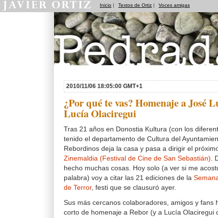
Inicio
|
Textos de Ortiz
|
Voces amigas
Pedradas
2010/11/06 18:05:00 GMT+1
¿Por qué te vas? Homenaje a José L
Lucía Olaciregui
Tras 21 años en Donostia Kultura (con los difere
tenido el departamento de Cultura del Ayuntamien
Rebordinos deja la casa y pasa a dirigir el próxim
Zinemaldia (Festival de Cine de San Sebastián)
. 
hecho muchas cosas. Hoy solo (a ver si me acostu
palabra) voy a citar las 21 ediciones de la
Semana 
de Terror
, festi que se clausuró ayer.
Sus más cercanos colaboradores, amigos y fans 
corto de homenaje a Rebor (y a Lucía Olaciregui 