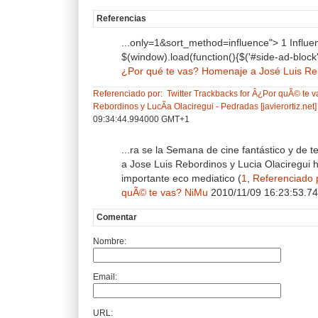
Referencias
...only=1&sort_method=influence"> 1 Influen
$(window).load(function(){$('#side-ad-block'
¿Por qué te vas? Homenaje a José Luis Reb
Referenciado por:
Twitter Trackbacks for Â¿Por quÃ© te
Rebordinos y LucÃ­a Olaciregui - Pedradas [javierortiz.ne
09:34:44.994000 GMT+1
...ra se la Semana de cine fantástico y de t
a Jose Luis Rebordinos y Lucia Olaciregui 
importante eco mediatico (
1
,
Referenciado 
quÃ© te vas? NiMu
2010/11/09 16:23:53.
Comentar
Nombre:
Email:
URL: