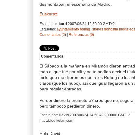
desmontaban el escenario de Madrid.
Euskaraz
Escrito por:
iturri
.2007/06/24 12:30:00 GMT+2
Etiquetas:
ayuntamiento
rolling_stones
donostia
moda
ega
Comentarios (6)
|
Referencias (0)
Comentarios
El Sábado a la mañana en Miramón dieron entrada
todo el que fué por allí y no te pedían decir el tít
mi lo que me dijeron es que a los Rolling no les 
claros (que los hubo), así que igual llegaron a u
para regalar entradas.
Perder dinero la promotora? creo que no, segura
pero tampoco perdieron dinero.
Escrito por:
David
.2007/06/24 14:50:49.900000 GMT+2
http://blog.ketari.com
Hola David: