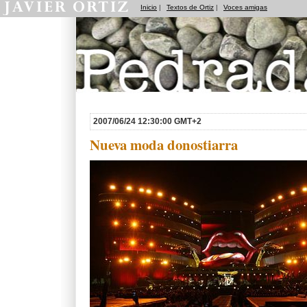
Inicio
|
Textos de Ortiz
|
Voces amigas
Pedradas
2007/06/24 12:30:00 GMT+2
Nueva moda donostiarra