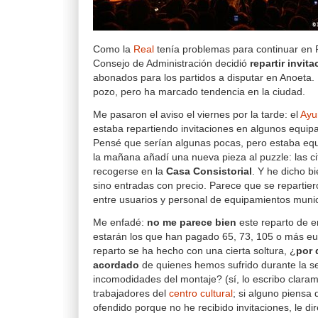
Como la
Real
tenía problemas para continuar en P
Consejo de Administración decidió
repartir invit
abonados para los partidos a disputar en Anoeta. 
pozo, pero ha marcado tendencia en la ciudad.
Me pasaron el aviso el viernes por la tarde: el
Ayu
estaba repartiendo invitaciones en algunos equip
Pensé que serían algunas pocas, pero estaba equ
la mañana añadí una nueva pieza al puzzle: las c
recogerse en la
Casa Consistorial
. Y he dicho bi
sino entradas con precio. Parece que se repartie
entre usuarios y personal de equipamientos munic
Me enfadé:
no me parece bien
este reparto de 
estarán los que han pagado 65, 73, 105 o más eu
reparto se ha hecho con una cierta soltura, ¿
por 
acordado
de quienes hemos sufrido durante la s
incomodidades del montaje? (sí, lo escribo claram
trabajadores del
centro cultural
; si alguno piensa 
ofendido porque no he recibido invitaciones, le dir