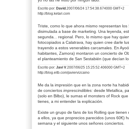
yo no las he visto por ningún lado.
Escrito por:
David
.2007/06/24 17:54:38.674000 GMT+2
http://blog.ketari.com
Triste, como lo que ahora mismo representan los 
disimulada a base de marketing. Una leyenda, esta
segunda... regional. Pero, lo mismo que hay quie
fotocopiados a Calatrava, hay quien cree darle lu
trayendo a estos venerables carcamales. En Ayoó 
habitantes, Zamora) montaron un concierto de Ob
el planteamiento de San Sestabién (que decían lo
Escrito por:
Javi V
.2007/06/25 15:25:52.406000 GMT+2
http://blog.eitb.com/javiervizcaino
Me da la impresión que en la zona norte ha habi
de conciertos
imprescindibles:
desde Metallica, p
(solo en Bilbo), le sumas el monsters of Rock que
tienes, a mi entender la explicación.
Existe un grupo de fans de los Rolling que tiene
a ellos, ya que proprecios parecidos (unos 60€) 
semana y el siguiente unos señores conciertos.