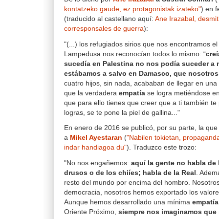
kontatzeko gaude, ez protagonistak izateko"
) en 
(traducido al castellano aquí:
Ane Irazabal, desmit
corresponsales de guerra
):
"(...) los refugiados sirios que nos encontramos 
Lampedusa nos reconocían todos lo mismo: “
cre
sucedía en Palestina no nos podía suceder a 
estábamos a salvo en Damasco, que nosotros
cuatro hijos, sin nada, acababan de llegar en una
que la verdadera
empatía
se logra metiéndose en l
que para ello tienes que creer que a ti también t
logras, se te pone la piel de gallina..."
En enero de 2016 se publicó, por su parte, la que
a
Mikel Ayestaran
(
"Nabilen tokietan, propagand
indar handiagoa du"
). Traduzco este trozo:
"No nos engañemos:
aquí la gente no habla de 
drusos o de los chiíes; habla de la Real
. Ademá
resto del mundo por encima del hombro. Nosotro
democracia, nosotros hemos exportado los valores
Aunque hemos desarrollado una mínima
empatía
Oriente Próximo,
siempre nos imaginamos que