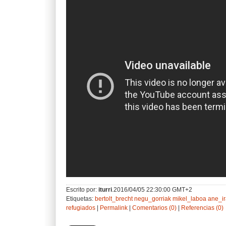
Escrito por:
iturri
.2016/04/05 22:30:00 GMT+2
Etiquetas:
bertolt_brecht
negu_gorriak
mikel_laboa
ane_ir
refugiados
|
Permalink
|
Comentarios (0)
|
Referencias (0)