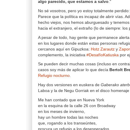
algo parecido, que estamos a salvo
."
No sé vosotros, pero yo estoy totalmente perdido
Parece que la política es incapaz de abrir vías.
hecho viejos, nos hemos aburguesado y tenemos 
hacia el extranjero, el extraño (lo de siempre: los
A pesar de todo, hay gente que permanece alert
en los lugares donde están estas personas refug
cercanos aquí en Gipuzkoa:
Hotz Zarautz
y
Zapo
complemento, la iniciativa
#DesafíoKatiuska
por e
Se pueden decir muchas cosas (incluso en contra)
casos soy más de aplicar lo que decía
Bertolt Br
Refugio nocturno
.
Hay dos versiones en euskera de
Gaberako ater
Laboa y la de Negu Gorriak en el disco homenaje
Me han contado que en Nueva York
en la esquina de la calle 26 con Broadway
en los meses de invierno,
hay un hombre todas las noches
que, rogando a los transeúntes,
procura un refugio a los desesperados