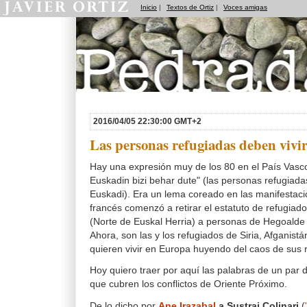
Inicio
|
Textos de Ortiz
|
Voces amigas
Pedradas
2016/04/05 22:30:00 GMT+2
Las personas refugiadas deben vivi
Hay una expresión muy de los 80 en el País Vasco
Euskadin bizi behar dute" (las personas refugiadas
Euskadi). Era un lema coreado en las manifestac
francés comenzó a retirar el estatuto de refugiado
(Norte de Euskal Herria) a personas de Hegoalde 
Ahora, son las y los refugiados de Siria, Afganistán
quieren vivir en Europa huyendo del caos de sus 
Hoy quiero traer por aquí las palabras de un par 
que cubren los conflictos de Oriente Próximo.
De lo dicho por
Ane Irazabal
a Sustrai Colinari
(