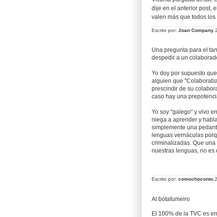
dije en el anterior post,
valen más que todos los q
Escrito por:
Joan Company
.
Una pregunta para el tan
despedir a un colaborad
Yo doy por supuesto que 
alguien que "Colaboraba"
prescindir de su colabor
caso hay una prepotencia
Yo soy "galego" y vivo en
niega a aprender y habl
simplemente una pedante
lenguas vernáculas porqu
criminalizadas. Que una 
nuestras lenguas, no es 
Escrito por:
comochoconto
.
Al botafumeiro
El 100% de la TVC es en 