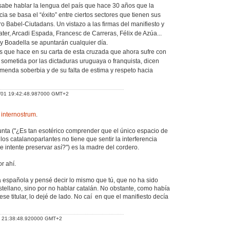
abe hablar la lengua del país que hace 30 años que la
a se basa el “éxito” entre ciertos sectores que tienen sus
ro Babel-Ciutadans. Un vistazo a las firmas del manifiesto y
ater, Arcadi Espada, Francesc de Carreras, Félix de Azúa...
 Boadella se apuntarán cualquier día.
s que hace en su carta de esta cruzada que ahora sufre con
 sometida por las dictaduras uruguaya o franquista, dicen
enda soberbia y de su falta de estima y respeto hacia
/01 19:42:48.987000 GMT+2
e
internostrum
.
nta ("¿Es tan esotérico comprender que el único espacio de
 los catalanoparlantes no tiene que sentir la interferencia
e intente preservar así?") es la madre del cordero.
r ahí.
 española y pensé decir lo mismo que tú, que no ha sido
tellano, sino por no hablar catalán. No obstante, como había
se titular, lo dejé de lado. No caí en que el manifiesto decía
1 21:38:48.920000 GMT+2