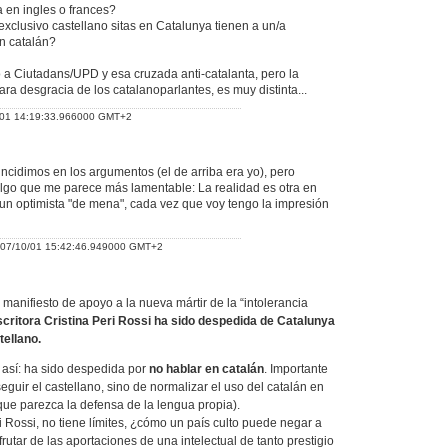
a en ingles o frances?
exclusivo castellano sitas en Catalunya tienen a un/a
n catalán?
lo a Ciutadans/UPD y esa cruzada anti-catalanta, pero la
ra desgracia de los catalanoparlantes, es muy distinta...
/01 14:19:33.966000 GMT+2
ncidimos en los argumentos (el de arriba era yo), pero
algo que me parece más lamentable: La realidad es otra en
un optimista "de mena", cada vez que voy tengo la impresión
007/10/01 15:42:46.949000 GMT+2
 manifiesto de apoyo a la nueva mártir de la “intolerancia
scritora Cristina Peri Rossi ha sido despedida de Catalunya
tellano.
así: ha sido despedida por
no hablar en catalán
. Importante
seguir el castellano, sino de normalizar el uso del catalán en
que parezca la defensa de la lengua propia).
i Rossi, no tiene límites, ¿cómo un país culto puede negar a
sfrutar de las aportaciones de una intelectual de tanto prestigio