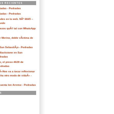
AS RECIENTES
ciadas - Pedradas
ciadas - Pedradas
des en la web. NÂº 6845 –
Kando
Bezos quÃ© tal con WhatsApp
e Merino, doble vÃ­ctima de
San SebastiÃ¡n - Pedradas
 Blackstone en San
dradas
o, el preso 4628 de
edradas
 Â«Nos va a tocar reflexionar
ha otro modo de vidaÂ» -
cuenta Ion Arretxe - Pedradas
S