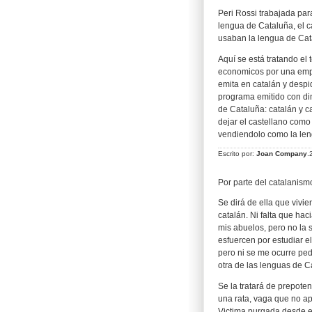
Peri Rossi trabajada par
lengua de Cataluña, el 
usaban la lengua de Cata
Aquí se está tratando el
economicos por una empr
emita en catalán y desp
programa emitido con din
de Cataluña: catalán y c
dejar el castellano como
vendiendolo como la len
Escrito por:
Joan Company
.
Por parte del catalanism
Se dirá de ella que vivi
catalán. Ni falta que hac
mis abuelos, pero no la 
esfuercen por estudiar el
pero ni se me ocurre ped
otra de las lenguas de C
Se la tratará de prepote
una rata, vaga que no a
Victima purgada desde el