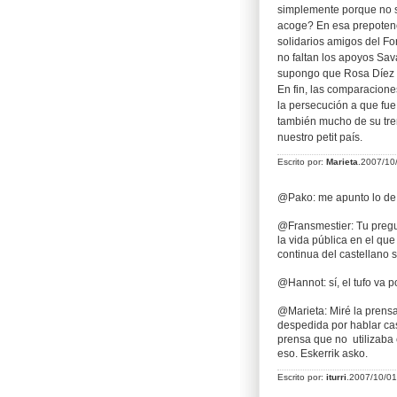
simplemente porque no s
acoge? En esa prepotenci
solidarios amigos del Fo
no faltan los apoyos Sav
supongo que Rosa Díez y
En fin, las comparacione
la persecución a que fue
también mucho de su trem
nuestro petit país.
Escrito por:
Marieta
.2007/10
@Pako: me apunto lo d
@Fransmestier: Tu pregu
la vida pública en el que
continua del castellano s
@Hannot: sí, el tufo va po
@Marieta: Miré la prensa
despedida por hablar cas
prensa que no utilizaba e
eso. Eskerrik asko.
Escrito por:
iturri
.2007/10/0