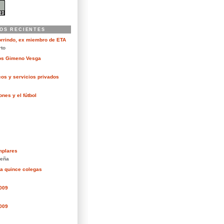
OS RECIENTES
orrindo, ex miembro de ETA
rto
kos Gimeno Vesga
cos y servicios privados
nes y el fútbol
mplares
eña
ra quince colegas
2009
2009