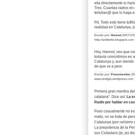
ella directamente lo harí
Tres: Cuantas radios en 
tertulian@ que lo haga e
Pd. Todo esto tiene tufil
realidad en Catalunya, pa
Escrito por:
Hannot
.2007/10
http://ardibeltz.blogspot.com
Hey, Hannot, veo que coi
todavía coincidimos en 
Catalunya y, aun siendo 
de que va a peor.
Escrito por:
Fransmestier
.2
www.vestigis.wordpress.com
Primera gran mentira del
catalana”. Dice así:
La e
Radio por hablar en cas
Pues casualmente no es 
matiz, no se trata de per
Catalunya (por rarísimo 
La prepotencia de la Per
sus Ciutadans (je, je) di