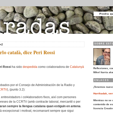
Piedra q
SOBRE EST
+2
lo català, dice Peri Rossi
ri Rossi
ha sido
despedida
como colaboradora de
Catalunyà
Reflexiones, co
Mikel Iturria aka
ENLACES
bados por el Consejo de Administración de la Radio y
¡Tenemos nuevo
CRTV
), (punto 3.2):
Harrikadak, ver
, entrevistadors i col•laboradors fixos, així com persones
Mientras no se d
reses de la CCRTV (amb contracte laboral, mercantil o per
contenido de es
tzaran sempre la llengua catalana quan estiguin en antena
.
licencia Creat
erà excepcional i motivat, recomanant sempre que sigui