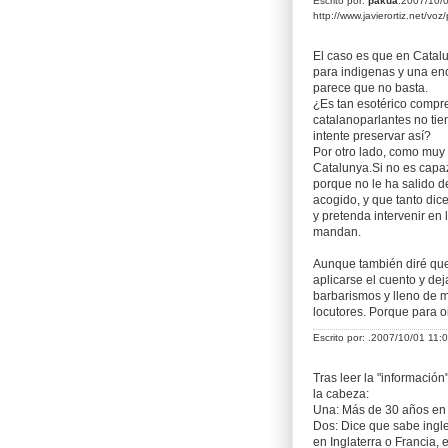
Escrito por:
pakua
.2007/10/
http://www.javierortiz.net/voz
El caso es que en Cata
para indigenas y una en
parece que no basta.
¿Es tan esotérico compre
catalanoparlantes no tien
intente preservar así?
Por otro lado, como muy 
Catalunya.Si no es capa
porque no le ha salido d
acogido, y que tanto dic
y pretenda intervenir en
mandan.
Aunque también diré que
aplicarse el cuento y de
barbarismos y lleno de m
locutores. Porque para oi
Escrito por:
.2007/10/01 11
Tras leer la "informació
la cabeza:
Una: Más de 30 años en 
Dos: Dice que sabe ingle
en Inglaterra o Francia,