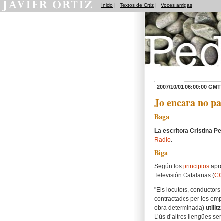
Inicio
|
Textos de Ortiz
|
Voces amigas
Pedradas
2007/10/01 06:00:00 GMT
Jo encara no par
Baga
La escritora Cristina Pe
Radio
.
Biga
Según los
principios
apro
Televisión Catalanas (
C
"Els locutors, conductors
contractades per les emp
obra determinada)
utili
L’ús d’altres llengües s