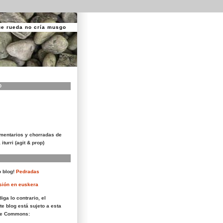
ue rueda no cría musgo
O
mentarios y chorradas de
 iturri (agit & prop)
 blog!
Pedradas
sión en euskera
iga lo contrario, el
te blog está sujeto a esta
ive Commons: