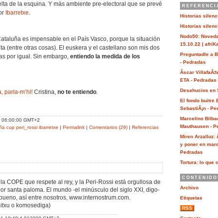
elta de la esquina. Y más ambiente pre-electoral que se prevé
REFERENCI
por
Ibarretxe
.
Historias silen
Historias silen
Nodo50: Noveda
ataluña es impensable en el País Vasco, porque la situación
15.10.22 | afri
ita (entre otras cosas). El euskera y el castellano son mis dos
Preguntadle a 
as por igual. Sin embargo,
entiendo la medida de los
- Pedradas
Ãscar VillafaÃ±
ETA - Pedradas
Desahucios en 
, parla-m’hi!
Cristina,
no te entiendo
.
El fondo buitre
SebastiÃ¡n - Pe
Marcelino Bilba
1 06:00:00 GMT+2
Mauthausen - P
ña
cup
peri_rossi
ibarretxe
|
Permalink
|
Comentarios (29)
|
Referencias
Miren Arzalluz:
y poner en marc
Pedradas
Tortura: lo que 
CONTENIDO
la COPE que respete al rey, y la Peri-Rossi está orgullosa de
Archivo
or santa paloma. El mundo -el minúsculo del siglo XXI, digo-
o bueno, así entre nosotros, www.internostrum.com.
Etiquetas
itxu o komosediga)
RSS