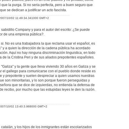
 el que la purga. Si no seria perfecta, pero a buen seguro que
ue se dedican a justificar un acto fascista.
2007/10/02 11:49:34.341000 GMT+2
 sabidillo Company y para el autor del escrito: ¿Se puede
or de una empresa pública?.
si. No es una trabajadora la que reclama usar el español, es
 y a quien la dirección de la cadena pública ha acordado
ación. Aquí no hay ninguna discriminación linguistica, en todo
 de la Cristina Peri y de sus aliados prepotentes españoles.
 "Galiza" y la gente que lleva viviendo 30 años en Galiza y se
ar el gallego para comunicarse con el pueblo donde reside es
 y prepotente y suelen despreciar a quien usamos nuestras
e son minoritarias, y lo son porque fueron perseguidas y
señora que se dice de izquierdas, no entienda la defensa de
de recibo, por mucho que las estupidas leyes le den la razón.
2007/10/02 13:40:3.988000 GMT+2
catalán, y los hijos de los inmigrantes están escolarizados