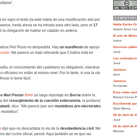
ultània".
COMENTARI
en vigor el texto (la web habla de una modificación allá por
Habla Karlos G
arece, hasta ahora se ha mirado para otro lado, pero el
17
Antom Arias Cu
có la obligación de hablar en catalán en antena.
El arte de Mar
Iratxe
radora Peri Rossi es despedida. Hay
un manifiesto
de apoyo
Servicios públi
José
ección
. Me parece un dato relevante que Cristina está en
Las contradiccio
José
ña, el conocimiento del castellano es obligatorio, mientras
Jamaica
-oficiales no están al mismo nivel. Por lo tanto, si usa la vía
iturri
Rossi lo tiene fácil.
Jamaica
Fernando
Esas vidas eje
se Mari Pastor
firmó
un largo reportaje en
Berria
sobre la
Ramon Casas P
ca del
resurgimiento de la cuestión soberanista
, la portavoz
Escribiendo pa
Sabaté
, dice: "Me parece que son
maniobras pre-electorales
Iñaki Murua
mediático".
28 de abril de 
José
28 de abril de 
i
dijo que no descartaba la vía de la
desobediencia civil
. Me
Marieta
mero del coche oficial, pensé. Aquí también se ve que las