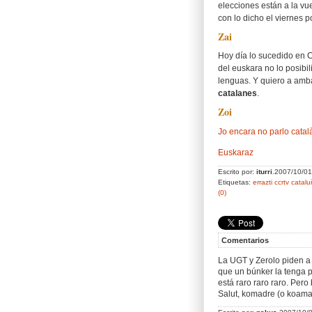
elecciones están a la vu
con lo dicho el viernes 
Zai
Hoy día lo sucedido en C
del euskara no lo posibil
lenguas. Y quiero a amb
catalanes
.
Zoi
Jo encara no parlo català
Euskaraz
Escrito por:
iturri
.2007/10/0
Etiquetas:
errazti
ccrtv
catalu
(0)
Comentarios
La UGT y Zerolo piden a 
que un búnker la tenga p
está raro raro raro. Per
Salut, komadre (o koama