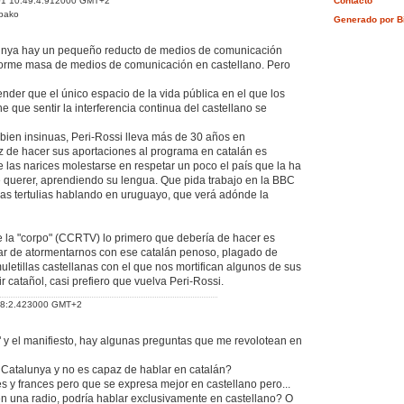
01 10:49:4.912000 GMT+2
Contacto
/pako
Generado por B
lunya hay un pequeño reducto de medios de comunicación
orme masa de medios de comunicación en castellano. Pero
nder que el único espacio de la vida pública en el que los
e que sentir la interferencia continua del castellano se
bien insinuas, Peri-Rossi lleva más de 30 años en
z de hacer sus aportaciones al programa en catalán es
e las narices molestarse en respetar un poco el país que la ha
e querer, aprendiendo su lengua. Que pida trabajo en la BBC
 las tertulias hablando en uruguayo, que verá adónde la
 la "corpo" (CCRTV) lo primero que debería de hacer es
jar de atormentarnos con ese catalán penoso, plagado de
uletillas castellanas con el que nos mortifican algunos de sus
r catañol, casi prefiero que vuelva Peri-Rossi.
:08:2.423000 GMT+2
n" y el manifiesto, hay algunas preguntas que me revolotean en
Catalunya y no es capaz de hablar en catalán?
s y frances pero que se expresa mejor en castellano pero...
 en una radio, podría hablar exclusivamente en castellano? O