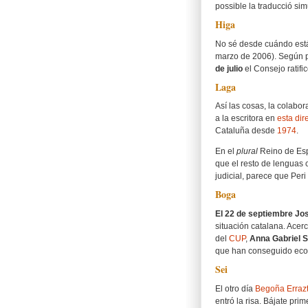
possible la traducció sim
Higa
No sé desde cuándo está 
marzo de 2006). Según p
de julio
el Consejo ratifi
Laga
Así las cosas, la colabo
a la escritora en
esta dir
Cataluña desde
1974
.
En el
plural
Reino de Espa
que el resto de lenguas co
judicial, parece que Peri 
Boga
El 22 de septiembre Jo
situación catalana. Acer
del
CUP
,
Anna Gabriel 
que han conseguido eco 
Sei
El otro día
Begoña Errazt
entró la risa. Bájate pri