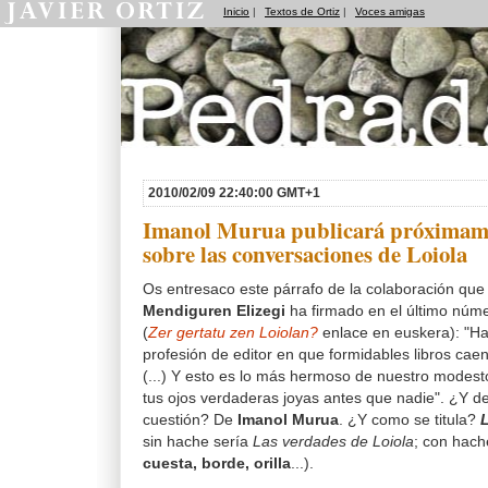
Inicio
|
Textos de Ortiz
|
Voces amigas
Pedradas
2010/02/09 22:40:00 GMT+1
Imanol Murua publicará próximame
sobre las conversaciones de Loiola
Os entresaco este párrafo de la colaboración que 
Mendiguren Elizegi
ha firmado en el último númer
(
Zer gertatu zen Loiolan?
enlace en euskera): "Ha
profesión de editor en que formidables libros ca
(...) Y esto es lo más hermoso de nuestro modesto
tus ojos verdaderas joyas antes que nadie". ¿Y de 
cuestión? De
Imanol Murua
. ¿Y como se titula?
sin hache sería
Las verdades de Loiola
; con hach
cuesta, borde, orilla
...).