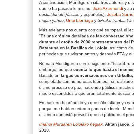
A continuación, Mendiguren cita tres autores y otr
que le ha pasado lo mismo:
Joxe Azurmendi
y su
euskaldunak
(Vascos y españoles),
Joseba Sarrio
majah yahoo
,
Unai Elorriaga
y
SPrako tranbia
(Un 
Más adelante nos cuenta con qué se topará el lect
"Es una
crónica
detallada de
las conversacione
durante el otoño de 2006 representantes del 
Batasuna en la Basílica de Loiola
, así como de 
peripecias que tuvieron antes y después ETA y el
Remata Mendiguren con lo siguiente: "Este libro 
embargo, porque
cuenta lo que hasta el mome
Basado en
largas conversaciones con Urkullu,
completado con numerosas fuentes, ha realizado u
último proceso de paz, haciendo públicos muchos
medio escondidos o que eran totalmente descono
En euskera he añadido yo que sólo faltaba ya sabe
porque me habían entrado ganas de leerlo. Mend
diciendo que está previsto que se publique el pr
Imanol Muruaren Loiolako hegiak
.
Aktan jasoa
. 
2010.