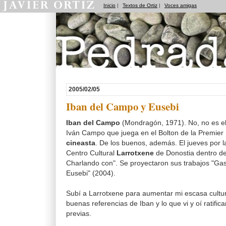
Inicio
|
Textos de Ortiz
|
Voces amigas
Pedradas
2005/02/05
Iban del Campo y Eusebi
Iban del Campo
(Mondragón, 1971). No, no es el
Iván Campo que juega en el Bolton de la Premier
cineasta
. De los buenos, además. El jueves por l
Centro Cultural
Larrotxene
de Donostia dentro del
Charlando con". Se proyectaron sus trabajos "Gas
Eusebi" (2004).
Subí a Larrotxene para aumentar mi escasa cultur
buenas referencias de Iban y lo que vi y oí ratifi
previas.