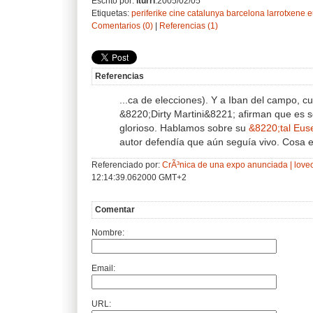
Escrito por:
iturri
.2005/02/05
Etiquetas:
periferike
cine
catalunya
barcelona
larrotxene
e
Comentarios (0)
|
Referencias (1)
Referencias
...ca de elecciones). Y a Iban del campo, c
&8220;Dirty Martini&8221; afirman que es s
glorioso. Hablamos sobre su
&8220;tal Eus
autor defendía que aún seguía vivo. Cosa ex
Referenciado por:
CrÃ³nica de una expo anunciada | love
12:14:39.062000 GMT+2
Comentar
Nombre:
Email:
URL: