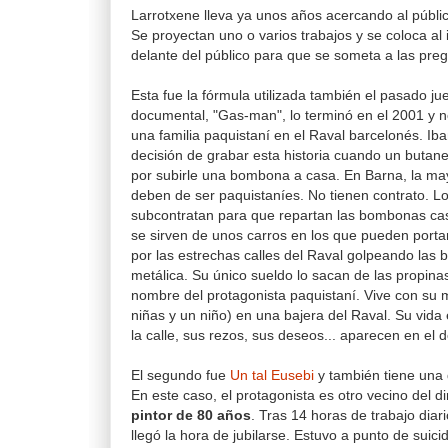
Larrotxene lleva ya unos años acercando al públi
Se proyectan uno o varios trabajos y se coloca al i
delante del público para que se someta a las pre
Esta fue la fórmula utilizada también el pasado ju
documental, "Gas-man", lo terminó en el 2001 y n
una familia paquistaní en el Raval barcelonés. Iban
decisión de grabar esta historia cuando un butaner
por subirle una bombona a casa. En Barna, la ma
deben de ser paquistaníes. No tienen contrato. L
subcontratan para que repartan las bombonas cas
se sirven de unos carros en los que pueden port
por las estrechas calles del Raval golpeando la
metálica. Su único sueldo lo sacan de las propina
nombre del protagonista paquistaní. Vive con su mu
niñas y un niño) en una bajera del Raval. Su vida 
la calle, sus rezos, sus deseos... aparecen en el 
El segundo fue
Un tal Eusebi
y también tiene una 
En este caso, el protagonista es otro vecino del di
pintor de 80 años
. Tras 14 horas de trabajo diar
llegó la hora de jubilarse. Estuvo a punto de suici