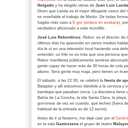
Holgado
y ha elegido obras de
Juan Luis Land
Dicen que Landa es el mejor dibujante vasco de
es reseñable el trabajo de Marko. De todas forma
hagáis más caso a
E-gor (enlace en euskara)
, po
verdadero aficionado a este mundillo.
José Luis Rebordinos
,
Rebor
, es el director de
últimos días ha aparecido en varios medios habla
día le oí en una televisión local haciendo una def
entender, un friki no es más que una persona que 
Rebor manifiesta públicamente sentirse abrumado
gente capaz de hacer más de 30 horas de cola p
abono. Será gente muy maja, pero tienen un tru
El sábado, a las 22:30, se celebró la
fiesta de ap
Bataplan y allí estuvimos dándole a la cerveza y 
bandejas que pasaban cerca. La discoteca tiene u
Bahía de La Concha, la isla Santa Clara, la playa
gorronear de vez en cuando, qué leches (fuera de 
habitual de la entrada es de 12 euros).
Antes de ir al fiestorro, me dejé caer por el
Centro
en la sala
Gazteszena
el grupo de teatro
Malaye