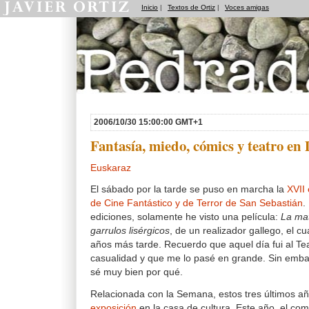
Inicio
|
Textos de Ortiz
|
Voces amigas
Pedradas
2006/10/30 15:00:00 GMT+1
Fantasía, miedo, cómics y teatro en
Euskaraz
El sábado por la tarde se puso en marcha la
XVII
de Cine Fantástico y de Terror de San Sebastián
.
ediciones, solamente he visto una película:
La mat
garrulos lisérgicos
, de un realizador gallego, el c
años más tarde. Recuerdo que aquel día fui al Tea
casualidad y que me lo pasé en grande. Sin emba
sé muy bien por qué.
Relacionada con la Semana, estos tres últimos 
exposición
en la casa de cultura. Este año, el com