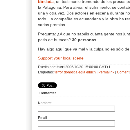
blindada
, un testimonio tremendo de los presos po
la Patagonia. Para aliviar el sufrimiento, se contab
una y otra vez. Dos actores en escena durante h
todo. La compañía es ecuatoriana y la obra ha rec
varios premios.
Pregunta: ¿A que no sabéis cuánta gente nos jun
patio de butacas?
30 personas
.
Hay algo aquí que va mal y la culpa no es sólo de 
Support your local scene
Escrito por:
iturri
.2006/10/30 15:00:00 GMT+1
Etiquetas:
terror
donostia
egia
elluch
|
Permalink
|
Comenta
Comentar
Nombre:
Email: