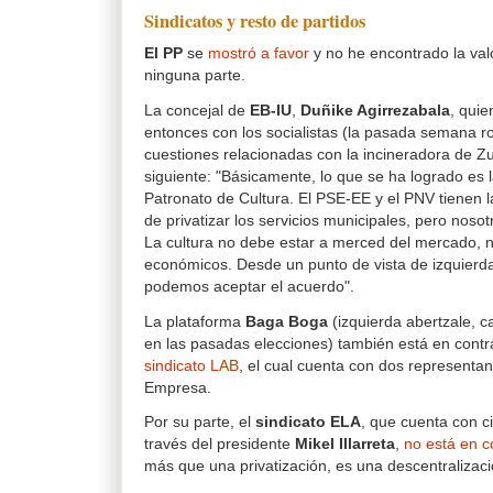
Sindicatos y resto de partidos
El PP
se
mostró a favor
y no he encontrado la va
ninguna parte.
La concejal de
EB-IU
,
Duñike Agirrezabala
, qui
entonces con los socialistas (la pasada semana r
cuestiones relacionadas con la incineradora de Zu
siguiente: "Básicamente, lo que se ha logrado es 
Patronato de Cultura. El PSE-EE y el PNV tienen l
de privatizar los servicios municipales, pero nos
La cultura no debe estar a merced del mercado, ni
económicos. Desde un punto de vista de izquierda
podemos aceptar el acuerdo".
La plataforma
Baga Boga
(izquierda abertzale, c
en las pasadas elecciones) también está en contra,
sindicato LAB
, el cual cuenta con dos representa
Empresa.
Por su parte, el
sindicato ELA
, que cuenta con c
través del presidente
Mikel Illarreta
,
no está en c
más que una privatización, es una descentralizaci