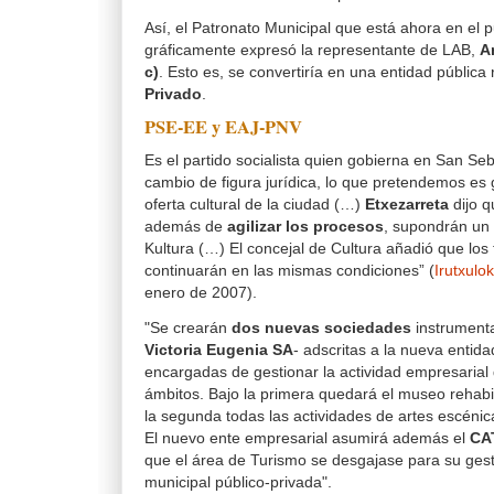
Así, el Patronato Municipal que está ahora en el 
gráficamente expresó la representante de LAB,
A
c)
. Esto es, se convertiría en una entidad pública 
Privado
.
PSE-EE y EAJ-PNV
Es el partido socialista quien gobierna en San Seb
cambio de figura jurídica, lo que pretendemos es g
oferta cultural de la ciudad (…)
Etxezarreta
dijo q
además de
agilizar los procesos
, supondrán un
Kultura (…) El concejal de Cultura añadió que los
continuarán en las mismas condiciones” (
Irutxulo
enero de 2007).
"Se crearán
dos nuevas sociedades
instrumenta
Victoria Eugenia SA
- adscritas a la nueva entid
encargadas de gestionar la actividad empresarial
ámbitos. Bajo la primera quedará el museo rehabil
la segunda todas las actividades de artes escénica
El nuevo ente empresarial asumirá además el
CA
que el área de Turismo se desgajase para su ges
municipal público-privada".