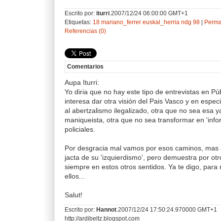
Escrito por:
iturri
.2007/12/24 06:00:00 GMT+1
Etiquetas:
18
mariano_ferrer
euskal_herria
ndg
98
|
Perma
Referencias (0)
Comentarios
Aupa Iturri:
Yo diria que no hay este tipo de entrevistas en Pú
interesa dar otra visión del Pais Vasco y en espec
al abertzalismo ilegalizado, otra que no sea esa 
maniqueista, otra que no sea transformar en 'info
policiales.
Por desgracia mal vamos por esos caminos, mas a
jacta de su 'izquierdismo', pero demuestra por otr
siempre en estos otros sentidos. Ya te digo, para 
ellos...
Salut!
Escrito por:
Hannot
.2007/12/24 17:50:24.970000 GMT+1
http://ardibeltz.blogspot.com