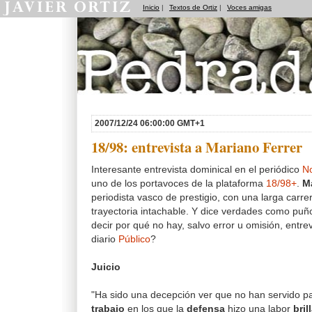
Inicio
|
Textos de Ortiz
|
Voces amigas
Pedradas
2007/12/24 06:00:00 GMT+1
18/98: entrevista a Mariano Ferrer
Interesante entrevista dominical en el periódico
No
uno de los portavoces de la plataforma
18/98+
.
M
periodista vasco de prestigio, con una larga carr
trayectoria intachable. Y dice verdades como puñ
decir por qué no hay, salvo error u omisión, entrev
diario
Público
?
Juicio
"Ha sido una decepción ver que no han servido 
trabajo
en los que la
defensa
hizo una labor
bril