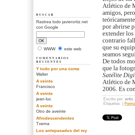
Atlético de 
amigos, pero
BUSCAR
teóricamente 
Rastrea todo javierortiz.net
por abrirse p
con Google
extender los
contrario fal
que su equip
WWW
este web
seamos segui
COMENTARIOS
De todos mod
RECIENTES
que la fotog
Y todo por una coma
Walter
Satélite Digi
A veinte
Atlético de 
Francisco
2006. Es como
A veinte
jean-luc
Escrito por:
ortiz
Etiquetas: |
Perma
A veinte
Otro de aveinte
Afrodescendentes
Txema
Los antepasados del rey