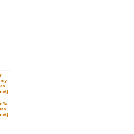
r
 rey
tas
.net]
r Ya
otas
.net]