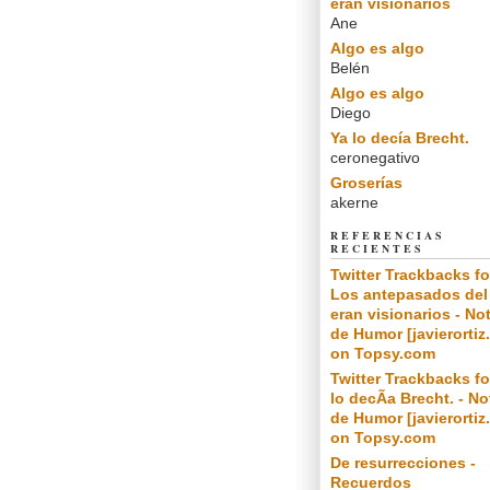
eran visionarios
Ane
Algo es algo
Belén
Algo es algo
Diego
Ya lo decía Brecht.
ceronegativo
Groserías
akerne
REFERENCIAS
RECIENTES
Twitter Trackbacks fo
Los antepasados del
eran visionarios - No
de Humor [javierortiz
on Topsy.com
Twitter Trackbacks fo
lo decÃ­a Brecht. - N
de Humor [javierortiz
on Topsy.com
De resurrecciones -
Recuerdos