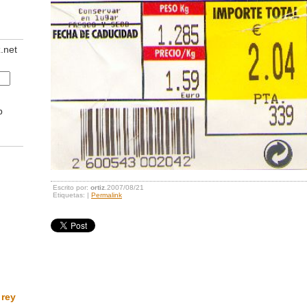
z.net
b
Escrito por:
ortiz
.2007/08/21
Etiquetas: |
Permalink
 rey