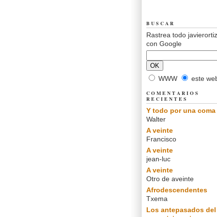
BUSCAR
Rastrea todo javierorti
con Google
WWW
este we
COMENTARIOS
RECIENTES
Y todo por una coma
Walter
A veinte
Francisco
A veinte
jean-luc
A veinte
Otro de aveinte
Afrodescendentes
Txema
Los antepasados del