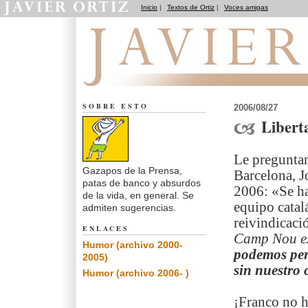
Inicio
|
Textos de Ortiz
|
Voces amigas
Notas de Humor
SOBRE ESTO
2006/08/27
Libert
Le preguntan
Gazapos de la Prensa,
Barcelona, J
patas de banco y absurdos
2006: «Se ha
de la vida, en general. Se
equipo catal
admiten sugerencias.
reivindicació
ENLACES
Camp Nou exi
Humor (archivo 2000-
podemos per
2005)
sin nuestro
Humor (archivo 2006- )
¡Franco no h