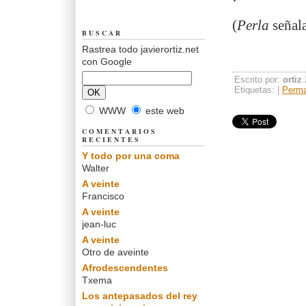
(
Perla
señal
BUSCAR
Rastrea todo javierortiz.net
con Google
Escrito por:
ortiz
Etiquetas: |
Perma
WWW
este web
COMENTARIOS
RECIENTES
Y todo por una coma
Walter
A veinte
Francisco
A veinte
jean-luc
A veinte
Otro de aveinte
Afrodescendentes
Txema
Los antepasados del rey