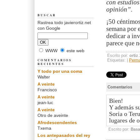
con estudios
opinión”.
BUSCAR
¡50 céntimos
Rastrea todo javierortiz.net
semana por e
con Google
dedicar a in
parece que n
WWW
este web
Escrito por:
ortiz
COMENTARIOS
Etiquetas: |
Perma
RECIENTES
Y todo por una coma
Walter
A veinte
Comentarios
Francisco
A veinte
Bien!
jean-luc
Y además s
A veinte
Soria o Teru
Otro de aveinte
lugares de o
Afrodescendentes
Txema
Escrito por:
Basa
Los antepasados del rey