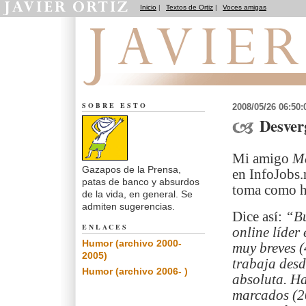
Inicio
|
Textos de Ortiz
|
Voces amigas
Notas de Humor
SOBRE ESTO
2008/05/26 06:50
Desver
Mi amigo
M
Gazapos de la Prensa,
en InfoJobs.n
patas de banco y absurdos
toma como h
de la vida, en general. Se
admiten sugerencias.
Dice así:
“Bu
ENLACES
online líder
Humor (archivo 2000-
muy breves (
2005)
trabaja desd
Humor (archivo 2006- )
absoluta. H
marcados (20