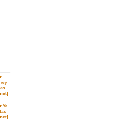
r
 rey
tas
.net]
r Ya
otas
.net]