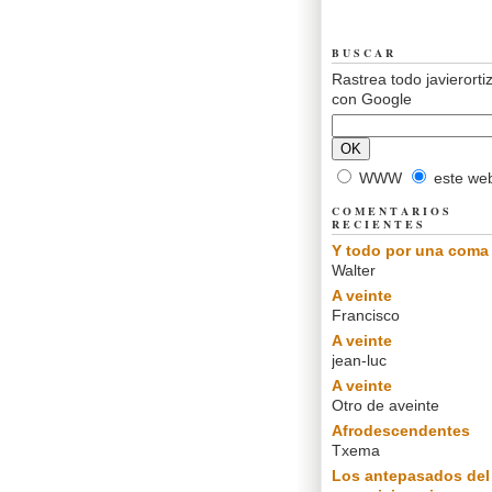
BUSCAR
Rastrea todo javierorti
con Google
WWW
este we
COMENTARIOS
RECIENTES
Y todo por una coma
Walter
A veinte
Francisco
A veinte
jean-luc
A veinte
Otro de aveinte
Afrodescendentes
Txema
Los antepasados del