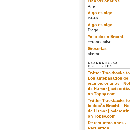
eran visionarios
Ane
Algo es algo
Belén
Algo es algo
Diego
Ya lo decía Brecht.
ceronegativo
Groserías
akerne
REFERENCIAS
RECIENTES
Twitter Trackbacks fo
Los antepasados del
eran visionarios - No
de Humor [javierortiz
on Topsy.com
Twitter Trackbacks fo
lo decÃ­a Brecht. - N
de Humor [javierortiz
on Topsy.com
De resurrecciones -
Recuerdos