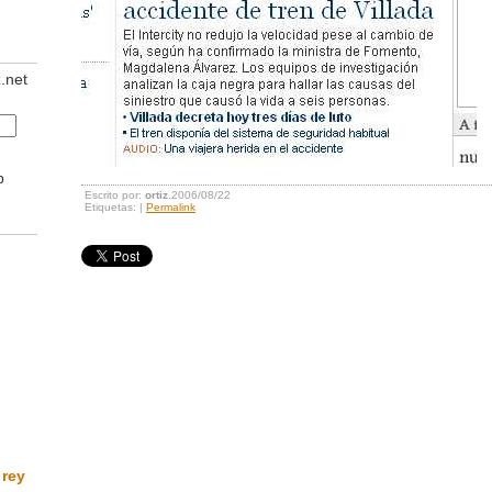
z.net
b
Escrito por:
ortiz
.2006/08/22
Etiquetas: |
Permalink
 rey