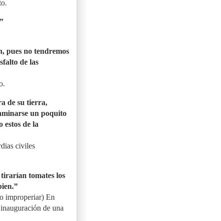
to.
n”
n, pues no tendremos
sfalto de las
o.
a de su tierra,
taminarse un poquito
 estos de la
dias civiles
tirarían tomates los
bien.”
bo improperiar) En
la inauguración de una