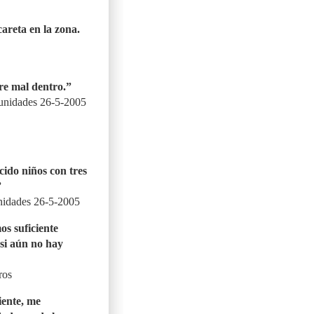
areta en la zona.
re mal dentro.”
munidades 26-5-2005
ido niños con tres
”
nidades 26-5-2005
s suficiente
si aún no hay
ros
iente, me