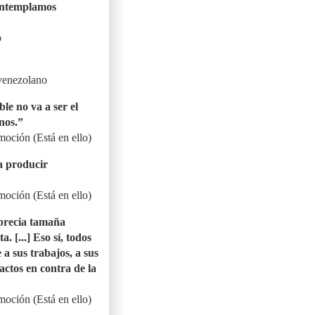
contemplamos
o
 venezolano
ble no va a ser el
nos.”
ción (Está en ello)
a producir
ción (Está en ello)
precia tamaña
. [...] Eso sí, todos
 a sus trabajos, a sus
actos en contra de la
ción (Está en ello)