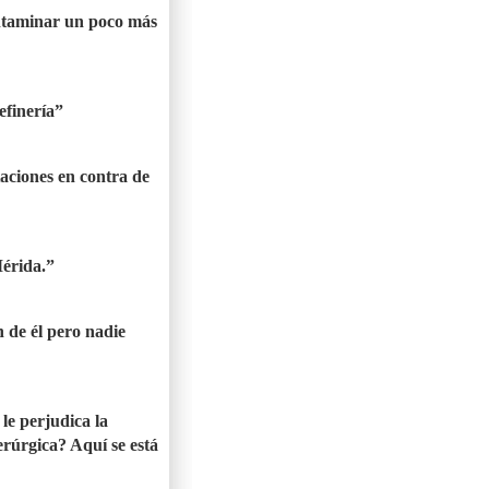
ntaminar un poco más
efinería”
taciones en contra de
érida.”
 de él pero nadie
le perjudica la
derúrgica? Aquí se está