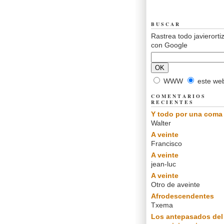
BUSCAR
Rastrea todo javierorti
con Google
WWW
este we
COMENTARIOS
RECIENTES
Y todo por una coma
Walter
A veinte
Francisco
A veinte
jean-luc
A veinte
Otro de aveinte
Afrodescendentes
Txema
Los antepasados del