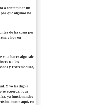
ho a contaminar un
a por que algunos no
ontra de las cosas por
erena y hoy en
 va a hacer algo sale
inces o a los
ersonas y Extremadura,
ud. Y yo les digo a
no se acuerdan que
afra, ya funcionando;
próximamente aquí, en