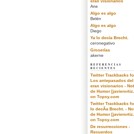
eran visionarios
Ane
Algo es algo
Belén
Algo es algo
Diego
Ya lo decía Brecht.
ceronegativo
Groserías
akerne
REFERENCIAS
RECIENTES
Twitter Trackbacks fo
Los antepasados del
eran visionarios - No
de Humor [javierortiz
on Topsy.com
Twitter Trackbacks fo
lo decÃ­a Brecht. - N
de Humor [javierortiz
on Topsy.com
De resurrecciones -
Recuerdos