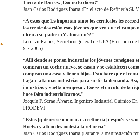
Tierra de Barros. ¡Eso no lo dicen!”
Juan Carlos Rodríguez Ibarra (En el acto de Refinería Sí, V
“A estos que les importan tanto los cernícalos les recor
los cernícalos están esos jóvenes que ven que el campo n
dicen a su padre: ¿Y ahora qué?”
Lorenzo Ramos, Secretario general de UPA (En el acto de R
ra
9-7-2005)
“Allí donde se ponen industrias los jóvenes consiguen em
compran un coche nuevo, se casan y se establecen como f
compran una casa y tienen hijos. Esto hace que el cons
hagan falta más industrias para surtir la demanda. Así
industrias y vuelta a empezar. Ese es el círculo de la ri
hace falta industrializarnos.”
Joaquín P. Serna Álvarez, Ingeniero Industrial Químico En
PRODEVI
“Estos [quienes se oponen a la refinería] después se va
Huelva y allí no les molesta la refinería”
Juan Carlos Rodríguez Ibarra (Durante la manifestación-mit