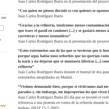
Juan Carlos Rodríguez Ibarra en la presentación del proyec
“Con quien no pienso discutir es con quienes se opone
Juan Carlos Rodríguez Ibarra
z.net
“Gracias a la refinería, tendremos menos contaminació
que traer el gasoil en camiones [...] y se gastará menos a
carreteras y menos neumáticos”
b
Juan Carlos Rodríguez Ibarra en la presentación de proyect
“Estos extremeños son de los que se tuvieron que ir fuer
porque aquí, había unos señoritos que no querían con
la nariz y no dejaron que se montasen fábricas [...] como
refinería”
Juan Carlos Rodríguez Ibarra durante el funeral de dos guar
extremeños atropellados en Madrid.
“Vivimos demasiado bien, porque si viviéramos mal me 
parados y, sin embargo, me improperian los que viven 
Juan Carlos Rodríguez Ibarra (El día que se inventó el ver
referencia a una protesta en contra de la refinería durante 
 rey
bodega. (HOY 15-7-2005)