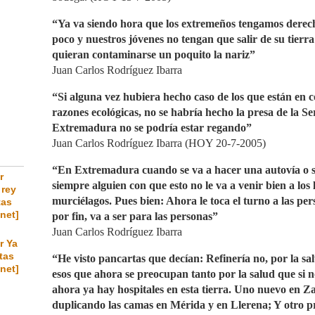
“Ya va siendo hora que los extremeños tengamos derec
poco y nuestros jóvenes no tengan que salir de su tierr
quieran contaminarse un poquito la nariz”
Juan Carlos Rodríguez Ibarra
“Si alguna vez hubiera hecho caso de los que están en c
razones ecológicas, no se habría hecho la presa de la S
Extremadura no se podría estar regando”
Juan Carlos Rodríguez Ibarra (HOY 20-7-2005)
“En Extremadura cuando se va a hacer una autovía o se
r
siempre alguien con que esto no le va a venir bien a los l
 rey
murciélagos. Pues bien: Ahora le toca el turno a las p
tas
.net]
por fin, va a ser para las personas”
Juan Carlos Rodríguez Ibarra
r Ya
otas
“He visto pancartas que decían: Refinería no, por la sal
.net]
esos que ahora se preocupan tanto por la salud que si 
ahora ya hay hospitales en esta tierra. Uno nuevo en Z
duplicando las camas en Mérida y en Llerena; Y otro 