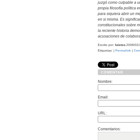
juzgó como culpable a u
propia filosofía polític
para siquiera abrir un me
en si misma. Es significa
constitucionales sobre 
la reciente historia demo
acusaciones de colaborac
Escrito por:
luistxo
.2008/02
Etiquetas: |
Permalink
|
Com
COMENTAR
Nombre:
Email:
URL:
Comentarios: