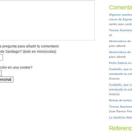
Comentar
Algunos nombres
cierre de Egunk
ramiro juan card
Txema Auzmendi
ss
Hemeroteca de 
julen alberdi
a pregunta para añadir tu comentario
 de Santiago? (todo en minúsculas)
Hemeroteca de 
julen alberdi
Pello Zubiria e
ación en una cookie?
Cuidadín, que v
mentando la cu
Antonio
Cuidadín, que v
mentando la cu
Antonio
Relato de tortu
Txema Auzmendi
Jose Ramon Fer
La doctrina Atu
Referenc