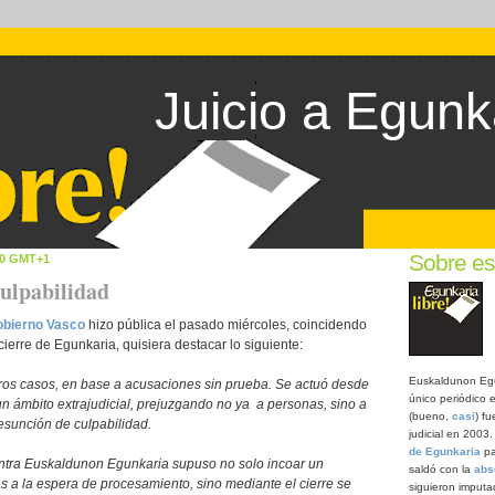
Juicio a Egunk
Sobre es
00 GMT+1
culpabilidad
obierno Vasco
hizo pública el pasado miércoles, coincidendo
 cierre de Egunkaria, quisiera destacar lo siguiente:
Euskaldunon Egu
tros casos, en base a acusaciones sin prueba. Se actuó desde
único periódico e
un ámbito extrajudicial, prejuzgando no ya a personas, sino a
(bueno,
casi
) f
esunción de culpabilidad.
judicial en 2003
de Egunkaria
pa
ntra Euskaldunon Egunkaria supuso no solo incoar un
saldó con la
abs
 a la espera de procesamiento, sino mediante el cierre se
siguieron imput