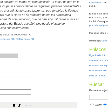
na entidad, un medio de comunicación, a pesar de que en la
económico
que s
a en los países democráticos se requieren pruebas contundentes
2014.
ro procedimiento contra la prensa, que simboliza la libertad
El que esto escr
tivo que el cierre no se tramitara desde las previsiones
Fernández, y fue
medios de comunicación, que no han sido utilizadas nunca en
los 90. Creo que
crática del Estado español, sino desde el atajo de
por mis antiguo
ión con el terrorismo.
Mis otros blogs:
/23 09:05:41.409000 GMT+1
entarios (0)
|
Referencias (0)
Mi trabajo:
Code
Enlaces
Egunkaria.info
+ info en es / ca 
El cierre de Egi
Bloc Egunkaria 
FAQ del caso
Buscar
Rastrea todo jav
WWW