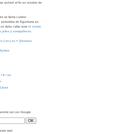
e archivó al fin en octubre de
ibe se llama Luistxo
 periodista de Egunkaria en
 no debo callar ante
lo vivido
s jefes y compañeros
.
es
|
en
|
eu
+
@luistxo
Syntax
/ fr / en
n
Lliure
ierortiz.net con Google
este web