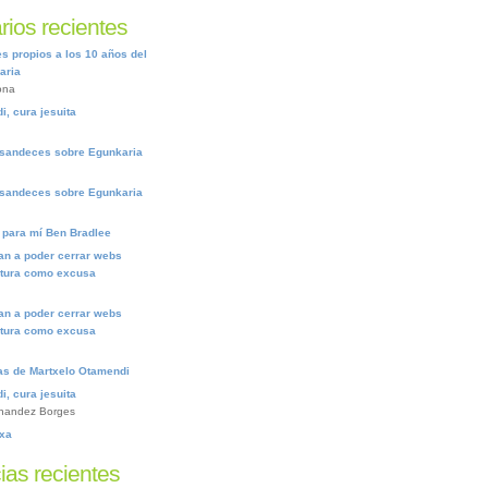
ios recientes
 propios a los 10 años del
aria
ona
, cura jesuita
sandeces sobre Egunkaria
sandeces sobre Egunkaria
s para mí Ben Bradlee
an a poder cerrar webs
ltura como excusa
an a poder cerrar webs
ltura como excusa
ras de Martxelo Otamendi
, cura jesuita
nandez Borges
txa
ias recientes