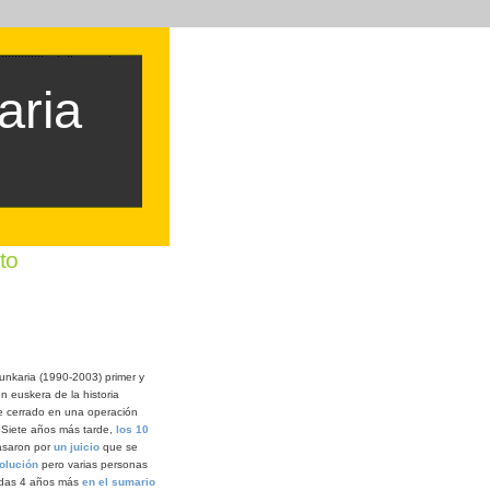
aria
to
nkaria (1990-2003) primer y
n euskera de la historia
ue cerrado en una operación
. Siete años más tarde,
los 10
saron por
un juicio
que se
olución
pero varias personas
adas 4 años más
en el sumario