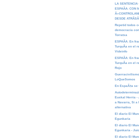
LA SENTENCIA
ESPAÃA: CON
Â«CONTROLAN
DESDE ATRÃSÂ
Repetid todos 
democracia cons
Torratxa
ESPAÃA: En fra
TurquÃ­a en el r
Videinfo
ESPAÃA: En fra
TurquÃ­a en el r
Rojo
Guerracivilismo
LoQueSomos
En EspaÃ±a se t
Autodeterminazi
Euskal Herria -
a Navarra, Si a
alternativa
El diario El Mu
Egunkaria
El diario El Mu
Egunkaria - Jui
El diario El Mu