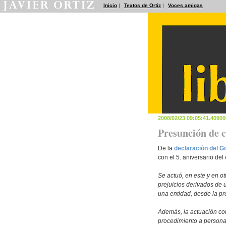
Inicio
|
Textos de Ortiz
|
Voces amigas
2008/02/23 09:05:41.4090
Presunción de 
De la
declaración del G
con el 5. aniversario del
Se actuó, en este y en o
prejuicios derivados de 
una entidad, desde la pr
Además, la actuación co
procedimiento a personas