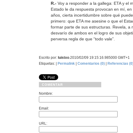
R.-
Voy a responder a la gallega: ETA y el 
Estado le da respuesta provocan en mí, en 
años, cierta incertidumbre sobre qué pue
primero: que ETA me asesine o que el Est
formar parte de sus estructuras. Revela, a mi
desvarío de ambos en el logro de sus objeti
perversa regla de que “todo vale”.
Escrito por:
luistxo
.2010/02/09 19:15:16.985000 GMT+1
Etiquetas: |
Permalink
|
Comentarios (0)
|
Referencias (0
COMENTAR
Nombre:
Email:
URL: