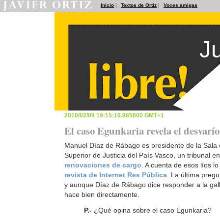
Inicio
|
Textos de Ortiz
|
Voces amigas
J
2010/02/09 19:15:16.985000 GMT+1
El caso Egunkaria revela el desvarí
Manuel Díaz de Rábago es presidente de la Sala d
Superior de Justicia del País Vasco, un tribunal e
renovaciones de cargo
. A cuenta de esos líos l
revista de Internet Res Pública
. La última preg
y aunque Díaz de Rábago dice responder a la gall
hace bien directamente.
P.-
¿Qué opina sobre el caso Egunkaria?