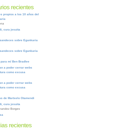
ios recientes
 propios a los 10 años del
aria
ona
, cura jesuita
sandeces sobre Egunkaria
sandeces sobre Egunkaria
s para mí Ben Bradlee
an a poder cerrar webs
ltura como excusa
an a poder cerrar webs
ltura como excusa
ras de Martxelo Otamendi
, cura jesuita
nandez Borges
txa
ias recientes