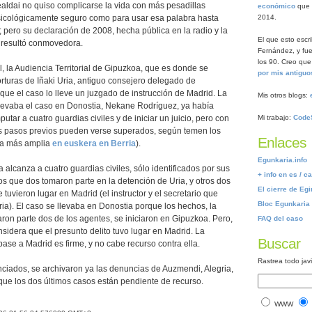
ealdai no quiso complicarse la vida con más pesadillas
económico
que s
 psicológicamente seguro como para usar esa palabra hasta
2014.
 pero su declaración de 2008, hecha pública en la radio y la
El que esto escr
, resultó conmovedora.
Fernández, y fue
los 90. Creo que
, la Audiencia Territorial de Gipuzkoa, que es donde se
por mis antiguo
orturas de Iñaki Uria, antiguo consejero delegado de
ue el caso lo lleve un juzgado de instrucción de Madrid. La
Mis otros blogs:
llevaba el caso en Donostia, Nekane Rodríguez, ya había
utar a cuatro guardias civiles y de iniciar un juicio, pero con
Mi trabajo:
Code
sos pasos previos pueden verse superados, según temen los
Enlaces
ia más amplia
en euskera en Berria
).
Egunkaria.info
 alcanza a cuatro guardias civiles, sólo identificados por sus
+ info en es / ca 
s que dos tomaron parte en la detención de Uria, y otros dos
El cierre de Egi
e tuvieron lugar en Madrid (el instructor y el secretario que
Bloc Egunkaria 
ia). El caso se llevaba en Donostia porque los hechos, la
ron parte dos de los agentes, se iniciaron en Gipuzkoa. Pero,
FAQ del caso
onsidera que el presunto delito tuvo lugar en Madrid. La
Buscar
pase a Madrid es firme, y no cabe recurso contra ella.
Rastrea todo jav
ciados, se archivaron ya las denuncias de Auzmendi, Alegria,
ue los dos últimos casos están pendiente de recurso.
WWW