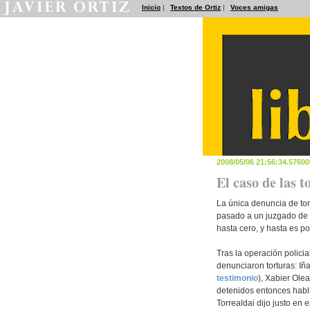
Inicio
|
Textos de Ortiz
|
Voces amigas
2008/05/06 21:56:34.5760
El caso de las 
La única denuncia de tor
pasado a un juzgado de M
hasta cero, y hasta es p
Tras la operación polici
denunciaron torturas: I
testimonio
), Xabier Olea
detenidos entonces habla
Torrealdai dijo justo en e