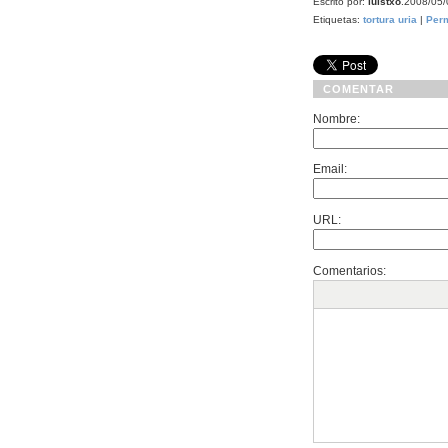
Escrito por:
luistxo
.2008/05
Etiquetas:
tortura
uria
|
Per
COMENTAR
Nombre:
Email:
URL:
Comentarios: