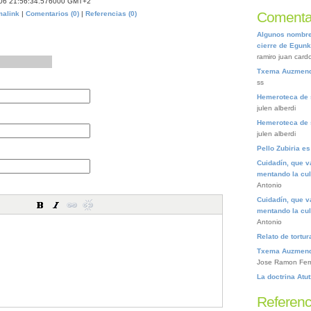
/06 21:56:34.576000 GMT+2
Comentar
malink
|
Comentarios (0)
|
Referencias (0)
Algunos nombres
cierre de Egunk
ramiro juan card
Txema Auzmendi
ss
Hemeroteca de 
julen alberdi
Hemeroteca de 
julen alberdi
Pello Zubiria e
Cuidadín, que v
mentando la cu
Antonio
Cuidadín, que v
mentando la cu
Antonio
Relato de tortu
Txema Auzmendi
Jose Ramon Fer
La doctrina Atu
Referenc