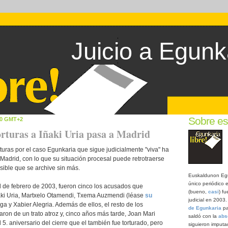
Juicio a Egunk
Sobre es
00 GMT+2
torturas a Iñaki Uria pasa a Madrid
turas por el caso Egunkaria que sigue judicialmente "viva" ha
adrid, con lo que su situación procesal puede retrotraerse
osible que se archive sin más.
Euskaldunon Egu
único periódico e
al de febrero de 2003, fueron cinco los acusados que
(bueno,
casi
) f
ñaki Uria, Martxelo Otamendi, Txema Auzmendi (léase
su
judicial en 2003
ga y Xabier Alegria. Además de ellos, el resto de los
de Egunkaria
pa
ron de un trato atroz y, cinco años más tarde, Joan Mari
saldó con la
abs
l 5. aniversario del cierre que el también fue torturado, pero
siguieron imput