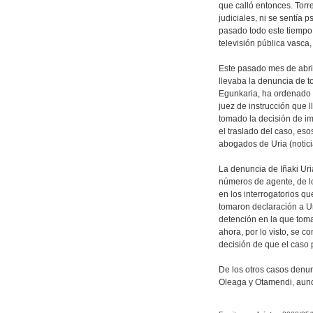
que calló entonces. Torr
judiciales, ni se sentía
pasado todo este tiempo;
televisión pública vasca
Este pasado mes de abril
llevaba la denuncia de t
Egunkaria, ha ordenado q
juez de instrucción que 
tomado la decisión de imp
el traslado del caso, e
abogados de Uria (notic
La denuncia de Iñaki Uria
números de agente, de lo
en los interrogatorios qu
tomaron declaración a Ur
detención en la que toma
ahora, por lo visto, se c
decisión de que el caso 
De los otros casos denun
Oleaga y Otamendi, aunq