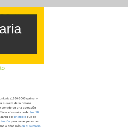
aria
to
nkaria (1990-2003) primer y
n euskera de la historia
ue cerrado en una operación
. Siete años más tarde,
los 10
saron por
un juicio
que se
olución
pero varias personas
adas 4 años más
en el sumario