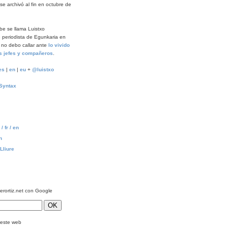
e archivó al fin en octubre de
ibe se llama Luistxo
 periodista de Egunkaria en
 no debo callar ante
lo vivido
s jefes y compañeros
.
es
|
en
|
eu
+
@luistxo
Syntax
/ fr / en
n
Lliure
ierortiz.net con Google
este web