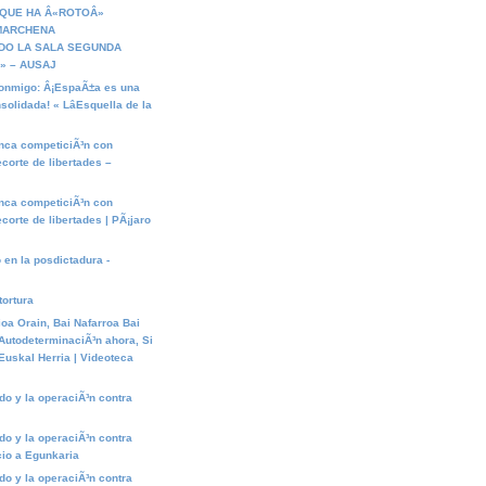
 QUE HA Â«ROTOÂ»
 MARCHENA
DO LA SALA SEGUNDA
» – AUSAJ
conmigo: Â¡EspaÃ±a es una
olidada! « LâEsquella de la
nca competiciÃ³n con
ecorte de libertades –
nca competiciÃ³n con
ecorte de libertades | PÃ¡jaro
 en la posdictadura -
ortura
oa Orain, Bai Nafarroa Bai
 AutodeterminaciÃ³n ahora, Si
 Euskal Herria | Videoteca
ndo y la operaciÃ³n contra
ndo y la operaciÃ³n contra
cio a Egunkaria
ndo y la operaciÃ³n contra