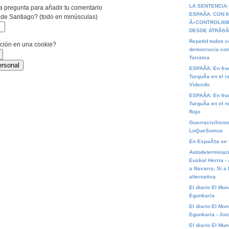
LA SENTENCIA
a pregunta para añadir tu comentario
ESPAÃA: CON
 de Santiago? (todo en minúsculas)
Â«CONTROLAN
DESDE ATRÃSÂ
Repetid todos 
ación en una cookie?
democracia cons
Torratxa
ESPAÃA: En fra
TurquÃ­a en el r
Videinfo
ESPAÃA: En fra
TurquÃ­a en el r
Rojo
Guerracivilismo
LoQueSomos
En EspaÃ±a se t
Autodeterminazi
Euskal Herria -
a Navarra, Si a
alternativa
El diario El Mu
Egunkaria
El diario El Mu
Egunkaria - Jui
El diario El Mu