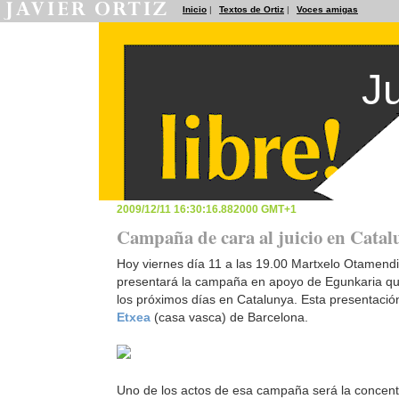
Inicio
|
Textos de Ortiz
|
Voces amigas
J
2009/12/11 16:30:16.882000 GMT+1
Campaña de cara al juicio en Catal
Hoy viernes día 11 a las 19.00 Martxelo Otamendi,
presentará la campaña en apoyo de Egunkaria que
los próximos días en Catalunya. Esta presentació
Etxea
(casa vasca) de Barcelona.
Uno de los actos de esa campaña será la concen