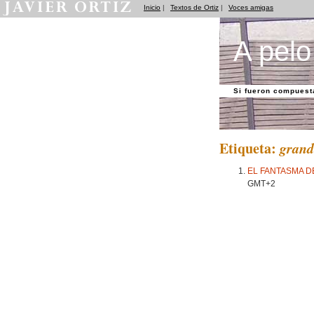
Inicio
|
Textos de Ortiz
|
Voces amigas
A pelo
Si fueron compuest
Etiqueta:
grand
EL FANTASMA 
GMT+2