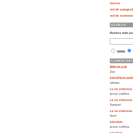
murcia
red de autogest
red de economia
SEARCH
Rastrea todo ja
WWW
COMENTARI
BRICOLAJE
Zoe
ESCATEOLOGÍ
idiotas
La no violencia 
jesus cutillas
La no violencia 
Samuel
La no violencia 
iturri
kikirikiki
jesus cutillas
kikirikiki