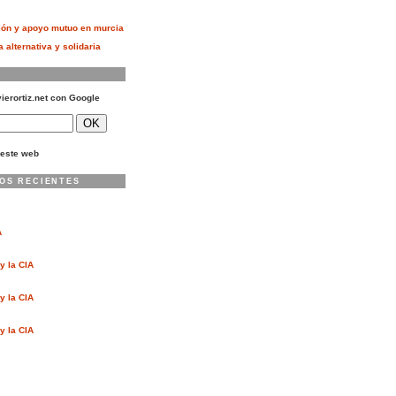
ión y apoyo mutuo en murcia
 alternativa y solidaria
vierortiz.net con Google
este web
OS RECIENTES
A
y la CIA
y la CIA
y la CIA