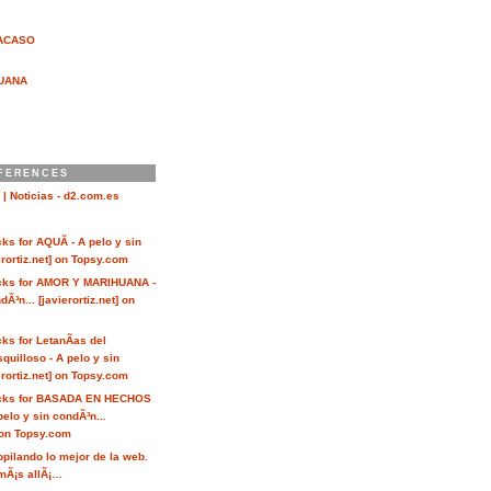
ACASO
UANA
FERENCES
 | Noticias - d2.com.es
ks for AQUÃ - A pelo y sin
erortiz.net] on Topsy.com
acks for AMOR Y MARIHUANA -
Ã³n... [javierortiz.net] on
ks for LetanÃ­as del
quilloso - A pelo y sin
erortiz.net] on Topsy.com
acks for BASADA EN HECHOS
pelo y sin condÃ³n...
] on Topsy.com
opilando lo mejor de la web.
 mÃ¡s allÃ¡…