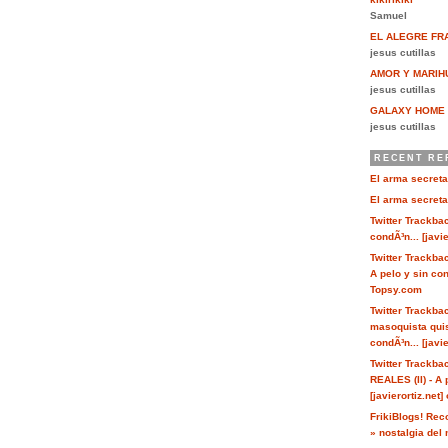
Samuel
EL ALEGRE FR
jesus cutillas
AMOR Y MARIH
jesus cutillas
GALAXY HOME
jesus cutillas
RECENT RE
El arma secreta
El arma secreta
Twitter Trackbac
condÃ³n... [javi
Twitter Trackb
A pelo y sin cond
Topsy.com
Twitter Trackbac
masoquista quis
condÃ³n... [javi
Twitter Trackb
REALES (II) - A 
[javierortiz.net
FrikiBlogs! Rec
» nostalgia del