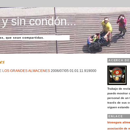
 y sin condón...
as, que sean compartidas.
es
ACERCA DE
DE LOS GRANDES ALMACENES
2006/07/05 01:01:11.919000
Trabajo de revi
puedo mostrar c
personal de un 
través de sus 
siguen estando 
ENLACE
biosegura alim
asociación de 