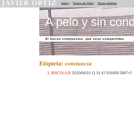
Inicio
|
Textos de Ortiz
|
Voces amigas
A pelo y sin cond
Si fueron compuestas, que sean compartidas.
Etiqueta:
constancia
BRICOLAJE
2010/06/10 11:31:47.626000 GMT+2