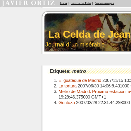
Inicio
|
Textos de Ortiz
|
Voces amigas
La Celda de Jean
Journal d`un misérable
Etiqueta:
metro
El guateque de Madrid
2007/11/15 10
La tortura
2007/06/30 14:06:9.43100
Metro de Madrid. Próxima estación: a
19:29:46.375000 GMT+1
Gentuza
2007/02/28 22:31:44.29300