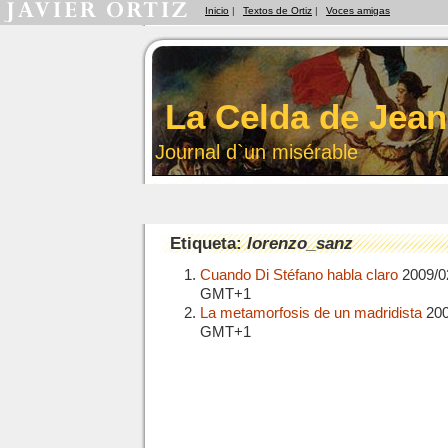
Inicio
|
Textos de Ortiz
|
Voces amigas
La Celda de Jean
Journal d`un misérable
Etiqueta:
lorenzo_sanz
Cuando Di Stéfano habla claro
2009/0
GMT+1
La metamorfosis de un madridista
200
GMT+1