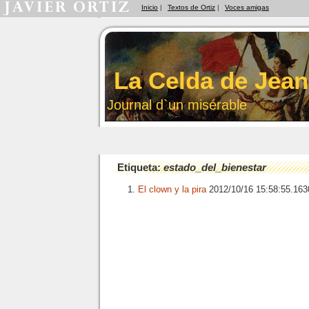
Inicio
|
Textos de Ortiz
|
Voces amigas
La Celda de Jean
Journal d`un misérable
Etiqueta:
estado_del_bienestar
El clown y la pira
2012/10/16 15:58:55.16