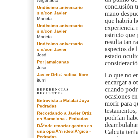
Angel Soto
conclusión t
Undécimo aniversario
mano después
sin/con Javier
Marieta
que habría h
Undécimo aniversario
experiencia 
sin/con Javier
estricto que
Marieta
resulta tan 
Undécimo aniversario
aspectos de 
sin/con Javier
José
estado ocult
Por jamaicanas
consideració
José
Lo que no en
Javier Ortiz: radical libre
iturri
encargar a o
cuando podrí
REFERENCIAS
RECIENTES
ocasiones en
Entrevista a Malalai Joya -
morir para qu
Pedradas
testamentos,
Recordando a Javier Ortiz
podrían habe
en Barcelona - Pedradas
deambulaban 
DÃ³nde recortar gastos es
Calcuta tení
una opciÃ³n ideolÃ³gica -
Pedradas