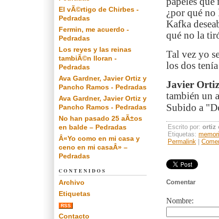
papeles que 
El vÃ©rtigo de Chirbes -
¿por qué no 
Pedradas
Kafka deseab
Fermin, me acuerdo -
qué no la ti
Pedradas
Los reyes y las reinas
Tal vez yo s
tambiÃ©n lloran -
los dos tení
Pedradas
Ava Gardner, Javier Ortiz y
Javier Orti
Pancho Ramos - Pedradas
también un a
Ava Gardner, Javier Ortiz y
Subido a "De
Pancho Ramos - Pedradas
No han pasado 25 aÃ±os
en balde – Pedradas
Escrito por:
ortiz
Etiquetas:
memor
Â«Yo como en mi casa y
Permalink
|
Comen
ceno en mi casaÂ» –
Pedradas
CONTENIDOS
Archivo
Comentar
Etiquetas
Nombre:
RSS
Contacto