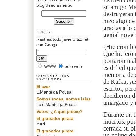
Es bien con
blog directamente.
su amigo Ma
destruyeran 
hizo algo de
gracias a lo
BUSCAR
genial novel
Rastrea todo javierortiz.net
con Google
¿Hicieron bi
Que hicieron 
portaron mal
WWW
este web
es difícil qu
memoria depe
COMENTARIOS
RECIENTES
de Kafka, su
El azar
escritor, per
L.Manteiga Pousa
decidieron d
Somos rocas, somos islas
amargado y 
Luis Manteiga Pousa
Votos: ¿A qué precio?
Durante un t
El grabador pirata
muertos, por
iturri
cerrada su b
El grabador pirata
un palmo de 