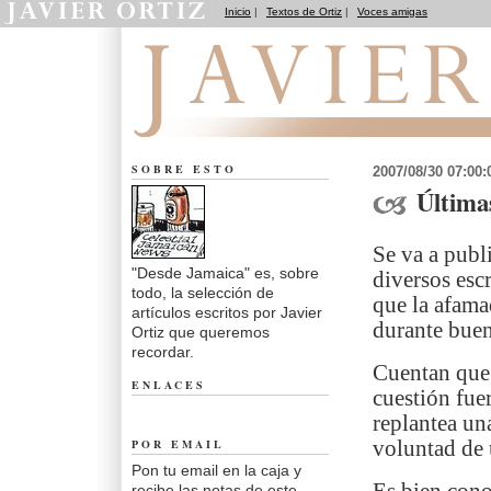
Inicio
|
Textos de Ortiz
|
Voces amigas
Desde Jamaica
SOBRE ESTO
2007/08/30 07:00
Última
Se va a publ
"Desde Jamaica" es, sobre
diversos esc
todo, la selección de
que la afama
artículos escritos por Javier
durante buen
Ortiz que queremos
recordar.
Cuentan que 
ENLACES
cuestión fue
replantea una
POR EMAIL
voluntad de
Pon tu email en la caja y
recibe las notas de este