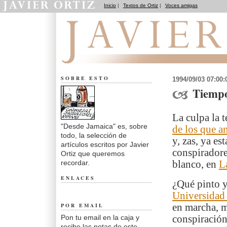
Inicio
|
Textos de Ortiz
|
Voces amigas
Desde Jamaica
SOBRE ESTO
1994/09/03 07:00
Tiempo
La culpa la 
"Desde Jamaica" es, sobre
de los que a
todo, la selección de
y, zas, ya es
artículos escritos por Javier
conspiradore
Ortiz que queremos
recordar.
blanco, en
L
ENLACES
¿Qué pinto yo
Universidad
POR EMAIL
en marcha, m
Pon tu email en la caja y
conspiración 
recibe las notas de este