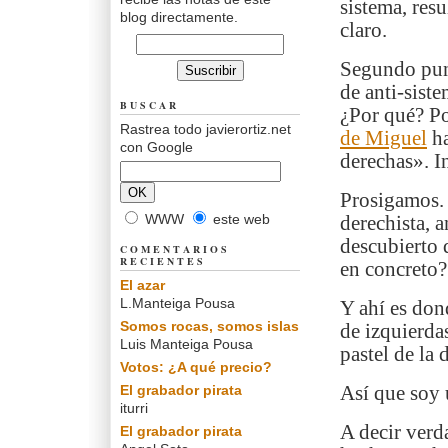
sistema, res
blog directamente.
claro.
Segundo punt
de anti-sist
BUSCAR
¿Por qué? P
Rastrea todo javierortiz.net
de Miguel
ha
con Google
derechas». I
Prosigamos. 
WWW
este web
derechista, 
descubierto q
COMENTARIOS
RECIENTES
en concreto? 
El azar
L.Manteiga Pousa
Y ahí es don
Somos rocas, somos islas
de izquierda
Luis Manteiga Pousa
pastel de la 
Votos: ¿A qué precio?
El grabador pirata
Así que soy 
iturri
A decir verd
El grabador pirata