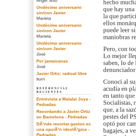
Angel Soto
hecho mucha 
Undécimo aniversario
que hay una 
sin/con Javier
la que partic
Marieta
ellos monárq
Undécimo aniversario
puede leer si
sin/con Javier
Marieta
maniobras re
Undécimo aniversario
Pero, con tod
sin/con Javier
José
Lo mejor lle
Por jamaicanas
saben, lo de 
José
denunciador 
Javier Ortiz: radical libre
iturri
Conocí al su
acudía en pl
REFERENCIAS
RECIENTES
en tanto que
Entrevista a Malalai Joya -
Socialistas, 
Pedradas
que, a la saz
Recordando a Javier Ortiz
pestes del P
en Barcelona - Pedradas
optó por cam
DÃ³nde recortar gastos es
una opciÃ³n ideolÃ³gica -
bagajes, a v
Pedradas