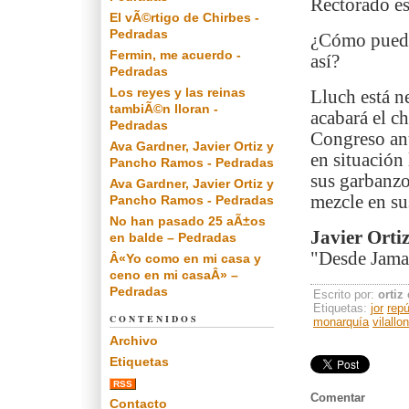
Rectorado es
El vÃ©rtigo de Chirbes -
Pedradas
¿Cómo puede 
Fermin, me acuerdo -
así?
Pedradas
Los reyes y las reinas
Lluch está n
tambiÃ©n lloran -
acabará el c
Pedradas
Congreso anu
Ava Gardner, Javier Ortiz y
en situación
Pancho Ramos - Pedradas
sus garbanzo
Ava Gardner, Javier Ortiz y
mezcle en su
Pancho Ramos - Pedradas
No han pasado 25 aÃ±os
Javier Orti
en balde – Pedradas
"Desde Jamai
Â«Yo como en mi casa y
ceno en mi casaÂ» –
Pedradas
Escrito por:
ortiz
Etiquetas:
jor
repú
CONTENIDOS
monarquía
vilallo
Archivo
Etiquetas
RSS
Comentar
Contacto