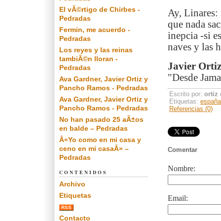
El vÃ©rtigo de Chirbes -
Ay, Linares:
Pedradas
que nada sac
Fermin, me acuerdo -
inepcia -si 
Pedradas
naves y las h
Los reyes y las reinas
tambiÃ©n lloran -
Javier Orti
Pedradas
"Desde Jamai
Ava Gardner, Javier Ortiz y
Pancho Ramos - Pedradas
Escrito por:
ortiz
Ava Gardner, Javier Ortiz y
Etiquetas:
españa
Pancho Ramos - Pedradas
Referencias (0)
No han pasado 25 aÃ±os
en balde – Pedradas
Â«Yo como en mi casa y
ceno en mi casaÂ» –
Comentar
Pedradas
Nombre:
CONTENIDOS
Archivo
Etiquetas
Email:
RSS
Contacto