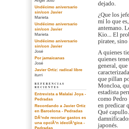
Angel Soto
dejado.
Undécimo aniversario
sin/con Javier
¿Que los jef
Marieta
mí lo que es
Undécimo aniversario
antemano. Lo
sin/con Javier
Kio... El pro
Marieta
piratee, sino
Undécimo aniversario
sin/con Javier
José
A quienes tie
Por jamaicanas
quienes tene
José
general, que
Javier Ortiz: radical libre
caracterizad
iturri
que pillan po
REFERENCIAS
Moncloa, que
RECIENTES
estadista per
Entrevista a Malalai Joya -
como Pedro p
Pedradas
en predicar q
Recordando a Javier Ortiz
en Barcelona - Pedradas
Qué capullo.
DÃ³nde recortar gastos es
damnificados
una opciÃ³n ideolÃ³gica -
japonés.
Pedradas