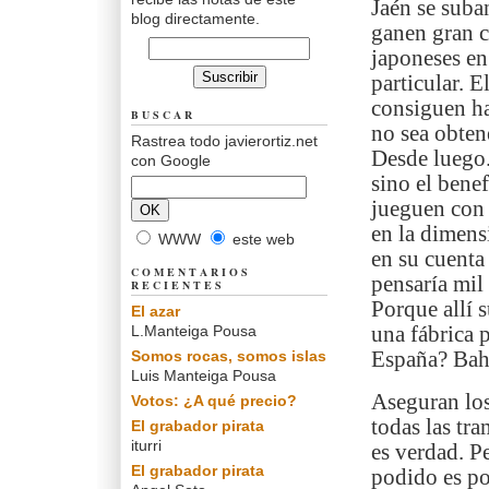
Jaén se suba
blog directamente.
ganen gran c
japoneses en
particular. E
consiguen ha
BUSCAR
no sea obten
Rastrea todo javierortiz.net
Desde luego. 
con Google
sino el bene
jueguen con l
en la dimens
WWW
este web
en su cuenta
COMENTARIOS
pensaría mil 
RECIENTES
Porque allí s
El azar
L.Manteiga Pousa
una fábrica 
Somos rocas, somos islas
España? Bah.
Luis Manteiga Pousa
Aseguran los
Votos: ¿A qué precio?
todas las tr
El grabador pirata
iturri
es verdad. P
El grabador pirata
podido es po