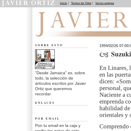
Inicio
|
Textos de Ortiz
|
Voces amigas
Desde Jamaica
SOBRE ESTO
1994/02/26 07:00
Suzuki
En Linares, 
"Desde Jamaica" es, sobre
en las puert
todo, la selección de
dicen: «Somo
artículos escritos por Javier
personal, que
Ortiz que queremos
recordar.
Naciente a c
emprenda con
ENLACES
habilidad de 
orientales y 
POR EMAIL
Pon tu email en la caja y
Comprendo qu
recibe las notas de este