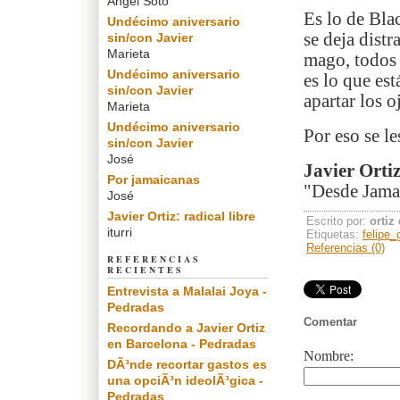
Angel Soto
Es lo de Bla
Undécimo aniversario
se deja dist
sin/con Javier
Marieta
mago, todos 
Undécimo aniversario
es lo que es
sin/con Javier
apartar los 
Marieta
Undécimo aniversario
Por eso se l
sin/con Javier
José
Javier Orti
Por jamaicanas
"Desde Jamai
José
Javier Ortiz: radical libre
Escrito por:
ortiz
iturri
Etiquetas:
felipe_
Referencias (0)
REFERENCIAS
RECIENTES
Entrevista a Malalai Joya -
Pedradas
Comentar
Recordando a Javier Ortiz
en Barcelona - Pedradas
Nombre:
DÃ³nde recortar gastos es
una opciÃ³n ideolÃ³gica -
Pedradas