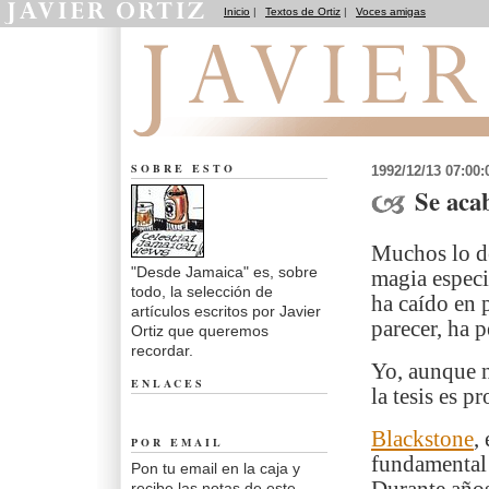
Inicio
|
Textos de Ortiz
|
Voces amigas
Desde Jamaica
SOBRE ESTO
1992/12/13 07:00
Se aca
Muchos lo d
"Desde Jamaica" es, sobre
magia especia
todo, la selección de
ha caído en p
artículos escritos por Javier
parecer, ha 
Ortiz que queremos
recordar.
Yo, aunque n
ENLACES
la tesis es p
Blackstone
,
POR EMAIL
fundamental 
Pon tu email en la caja y
recibe las notas de este