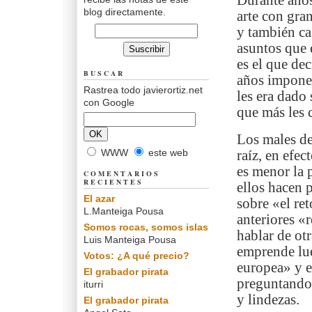
Durante años
blog directamente.
arte con gra
y también cas
asuntos que 
es el que dec
BUSCAR
años imponer
Rastrea todo javierortiz.net
les era dado 
con Google
que más les 
Los males de
WWW
este web
raíz, en efec
es menor la 
COMENTARIOS
RECIENTES
ellos hacen 
El azar
sobre «el ret
L.Manteiga Pousa
anteriores «r
Somos rocas, somos islas
hablar de otr
Luis Manteiga Pousa
emprende lue
Votos: ¿A qué precio?
europea» y e
El grabador pirata
preguntando 
iturri
y lindezas.
El grabador pirata