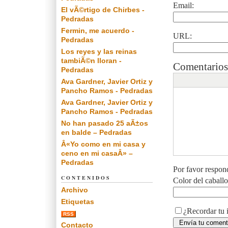
Email:
El vÃ©rtigo de Chirbes -
Pedradas
Fermin, me acuerdo -
URL:
Pedradas
Los reyes y las reinas
tambiÃ©n lloran -
Comentarios
Pedradas
Ava Gardner, Javier Ortiz y
Pancho Ramos - Pedradas
Ava Gardner, Javier Ortiz y
Pancho Ramos - Pedradas
No han pasado 25 aÃ±os
en balde – Pedradas
Â«Yo como en mi casa y
ceno en mi casaÂ» –
Pedradas
Por favor respon
CONTENIDOS
Color del caball
Archivo
Etiquetas
¿Recordar tu 
RSS
Contacto