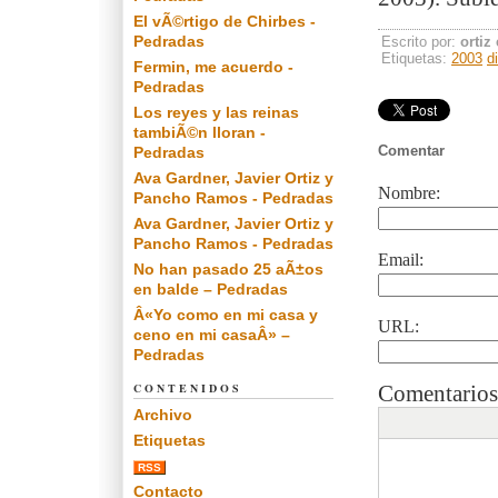
El vÃ©rtigo de Chirbes -
Pedradas
Escrito por:
ortiz
Etiquetas:
2003
d
Fermin, me acuerdo -
Pedradas
Los reyes y las reinas
tambiÃ©n lloran -
Comentar
Pedradas
Ava Gardner, Javier Ortiz y
Nombre:
Pancho Ramos - Pedradas
Ava Gardner, Javier Ortiz y
Pancho Ramos - Pedradas
Email:
No han pasado 25 aÃ±os
en balde – Pedradas
Â«Yo como en mi casa y
URL:
ceno en mi casaÂ» –
Pedradas
CONTENIDOS
Comentarios
Archivo
Etiquetas
RSS
Contacto