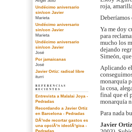
Angel Soto
roja, amaril
Undécimo aniversario
sin/con Javier
Deberíamos e
Marieta
Undécimo aniversario
Ya me doy cu
sin/con Javier
Marieta
para reclama
Undécimo aniversario
mucho los mé
sin/con Javier
dejando regre
José
Simeón, que 
Por jamaicanas
José
Aplicando el
Javier Ortiz: radical libre
conseguimos 
iturri
monarquía po
REFERENCIAS
la cosa, ale
RECIENTES
final que el
Entrevista a Malalai Joya -
monarquía no
Pedradas
Recordando a Javier Ortiz
Para nada bu
en Barcelona - Pedradas
DÃ³nde recortar gastos es
Javier Orti
una opciÃ³n ideolÃ³gica -
2003). Subid
Pedradas