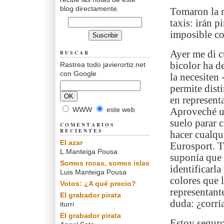
blog directamente.
Tomaron la 
taxis: irán p
imposible co
Ayer me di c
BUSCAR
bicolor ha d
Rastrea todo javierortiz.net
con Google
la necesiten
permite dist
en represent
WWW
este web
Aproveché un
suelo parar c
COMENTARIOS
RECIENTES
hacer cualqui
El azar
Eurosport. T
L.Manteiga Pousa
suponía que 
Somos rocas, somos islas
identificarl
Luis Manteiga Pousa
colores que 
Votos: ¿A qué precio?
representante
El grabador pirata
duda: ¿corrí
iturri
El grabador pirata
Estoy seguro