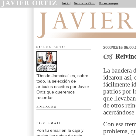
Inicio
|
Textos de Ortiz
|
Voces amigas
Desde Jamaica
SOBRE ESTO
2003/03/16 06:00
Reivind
La bandera d
"Desde Jamaica" es, sobre
idearon así, 
todo, la selección de
fácilmente i
artículos escritos por Javier
patrios por 
Ortiz que queremos
recordar.
que llevaban 
de otros rei
ENLACES
acercándose 
POR EMAIL
Con esa trem
Pon tu email en la caja y
problema, qu
recibe las notas de este