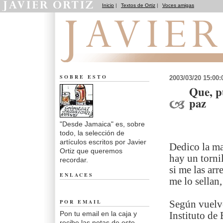
Inicio
|
Textos de Ortiz
|
Voces amigas
Desde Jamaica
SOBRE ESTO
2003/03/20 15:00
Que, p
paz
"Desde Jamaica" es, sobre
todo, la selección de
artículos escritos por Javier
Dedico la ma
Ortiz que queremos
hay un torni
recordar.
si me las arr
ENLACES
me lo sellan,
POR EMAIL
Según vuelvo
Pon tu email en la caja y
Instituto de
recibe las notas de este