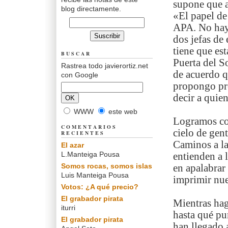
supone que a
blog directamente.
«El papel de
APA. No hay 
dos jefas de 
tiene que est
BUSCAR
Puerta del S
Rastrea todo javierortiz.net
de acuerdo q
con Google
propongo pre
decir a quie
WWW
este web
Logramos con
COMENTARIOS
cielo de gen
RECIENTES
Caminos a la
El azar
L.Manteiga Pousa
entienden a 
Somos rocas, somos islas
en apalabrar
Luis Manteiga Pousa
imprimir nue
Votos: ¿A qué precio?
El grabador pirata
Mientras hag
iturri
hasta qué pu
El grabador pirata
han llegado 