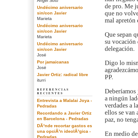
Angel Soto
de pro. Me j
Undécimo aniversario
que no volve
sin/con Javier
Marieta
mal apretón 
Undécimo aniversario
sin/con Javier
Que sepan q
Marieta
su vocación 
Undécimo aniversario
delegación.
sin/con Javier
José
Por jamaicanas
Digo lo mism
José
agradezcámos
Javier Ortiz: radical libre
PP.
iturri
REFERENCIAS
Deberíamos 
RECIENTES
a ningún lad
Entrevista a Malalai Joya -
verdades a l
Pedradas
ellos se van
Recordando a Javier Ortiz
en Barcelona - Pedradas
paz, no teng
DÃ³nde recortar gastos es
una opciÃ³n ideolÃ³gica -
En medio de 
Pedradas