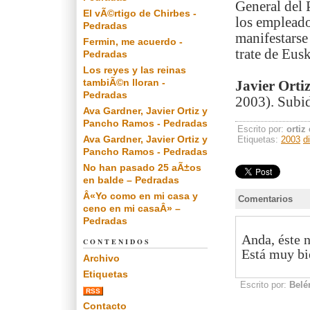
General del 
El vÃ©rtigo de Chirbes -
los empleado
Pedradas
manifestarse
Fermin, me acuerdo -
trate de Eus
Pedradas
Los reyes y las reinas
tambiÃ©n lloran -
Javier Orti
Pedradas
2003). Subid
Ava Gardner, Javier Ortiz y
Pancho Ramos - Pedradas
Escrito por:
ortiz
Ava Gardner, Javier Ortiz y
Etiquetas:
2003
d
Pancho Ramos - Pedradas
No han pasado 25 aÃ±os
en balde – Pedradas
Â«Yo como en mi casa y
Comentarios
ceno en mi casaÂ» –
Pedradas
Anda, éste n
CONTENIDOS
Está muy bi
Archivo
Etiquetas
Escrito por:
Belé
RSS
Contacto