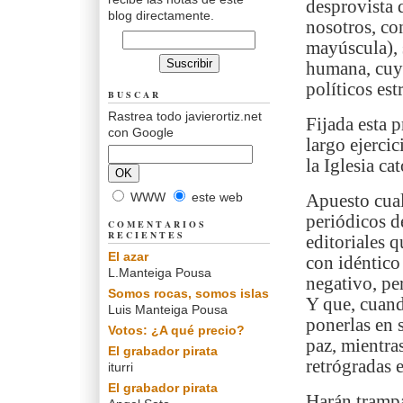
desprovista 
blog directamente.
nosotros, co
mayúscula), 
humana, cuya
políticos est
BUSCAR
Rastrea todo javierortiz.net
Fijada esta 
con Google
largo ejerci
la Iglesia ca
WWW
este web
Apuesto cual
periódicos d
COMENTARIOS
RECIENTES
editoriales q
El azar
con idéntico 
L.Manteiga Pousa
negativo, per
Somos rocas, somos islas
Y que, cuand
Luis Manteiga Pousa
ponerlas en 
Votos: ¿A qué precio?
paz, mientra
El grabador pirata
retrógradas e
iturri
El grabador pirata
Harán trampa