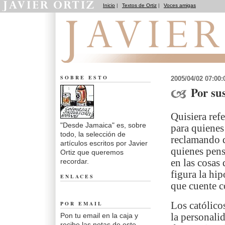
Inicio
|
Textos de Ortiz
|
Voces amigas
Desde Jamaica
SOBRE ESTO
2005/04/02 07:00
Por sus
Quisiera refe
"Desde Jamaica" es, sobre
para quienes
todo, la selección de
reclamando de
artículos escritos por Javier
quienes pen
Ortiz que queremos
recordar.
en las cosas 
figura la hi
ENLACES
que cuente c
POR EMAIL
Los católico
Pon tu email en la caja y
la personali
recibe las notas de este