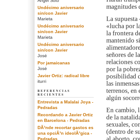
Angel Soto
magnitudes 
Undécimo aniversario
sin/con Javier
La supuesta 
Marieta
«lucha por l
Undécimo aniversario
sin/con Javier
la frontera d
Marieta
mantenido si
Undécimo aniversario
alimentadore
sin/con Javier
señores de l
José
relaciones c
Por jamaicanas
por la pobrez
José
posibilidad 
Javier Ortiz: radical libre
iturri
las inmensas 
terrenos, en 
REFERENCIAS
RECIENTES
algún socorro
Entrevista a Malalai Joya -
Pedradas
En cambio, l
Recordando a Javier Ortiz
de la natalid
en Barcelona - Pedradas
sexuales, co
DÃ³nde recortar gastos es
(dentro de su
una opciÃ³n ideolÃ³gica -
al aborto, co
Pedradas