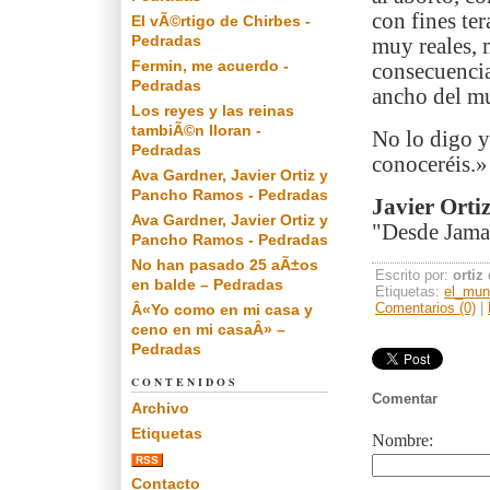
con fines ter
El vÃ©rtigo de Chirbes -
Pedradas
muy reales, 
Fermin, me acuerdo -
consecuencia
Pedradas
ancho del m
Los reyes y las reinas
tambiÃ©n lloran -
No lo digo y
Pedradas
conoceréis.»
Ava Gardner, Javier Ortiz y
Pancho Ramos - Pedradas
Javier Orti
Ava Gardner, Javier Ortiz y
"Desde Jamai
Pancho Ramos - Pedradas
No han pasado 25 aÃ±os
Escrito por:
ortiz
en balde – Pedradas
Etiquetas:
el_mun
Comentarios (0)
|
Â«Yo como en mi casa y
ceno en mi casaÂ» –
Pedradas
CONTENIDOS
Comentar
Archivo
Etiquetas
Nombre:
RSS
Contacto