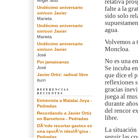
Angel Soto
relativa pros
Undécimo aniversario
falte a la g
sin/con Javier
sido solo re
Marieta
supuestament
Undécimo aniversario
agua.
sin/con Javier
Marieta
Volvemos a t
Undécimo aniversario
Moncloa.
sin/con Javier
José
No es una en
Por jamaicanas
Se incuba en
José
que dice el p
Javier Ortiz: radical libre
iturri
reflexiones 
gracias inevi
REFERENCIAS
RECIENTES
juega al mus,
Entrevista a Malalai Joya -
durante años
Pedradas
del rencor e
Recordando a Javier Ortiz
libre.
en Barcelona - Pedradas
DÃ³nde recortar gastos es
La situación
una opciÃ³n ideolÃ³gica -
seguir las co
Pedradas