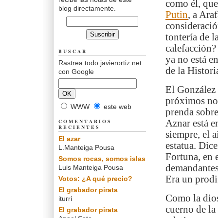
como él, que
blog directamente.
Putin
, a Ara
consideració
tontería de l
calefacción?
BUSCAR
ya no está e
Rastrea todo javierortiz.net
de la Histori
con Google
El González 
próximos no 
WWW
este web
prenda sobre
COMENTARIOS
Aznar está e
RECIENTES
siempre, el a
El azar
estatua. Dice
L.Manteiga Pousa
Fortuna, en 
Somos rocas, somos islas
demandantes
Luis Manteiga Pousa
Era un prodi
Votos: ¿A qué precio?
El grabador pirata
Como la dios
iturri
cuerno de la 
El grabador pirata