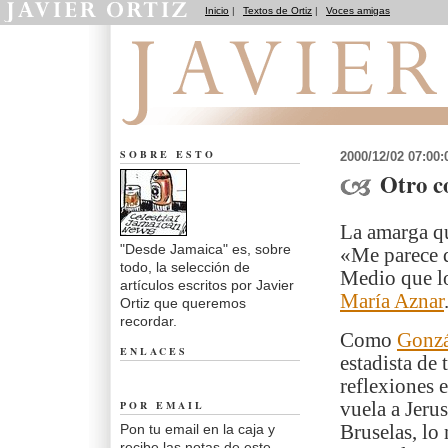
Inicio
|
Textos de Ortiz
|
Voces amigas
Desde Jamaica
SOBRE ESTO
2000/12/02 07:00
Otro c
La amarga qu
"Desde Jamaica" es, sobre
«Me parece q
todo, la selección de
Medio que lo
artículos escritos por Javier
María Aznar
Ortiz que queremos
recordar.
Como
Gonzá
ENLACES
estadista de 
reflexiones 
POR EMAIL
vuela a Jeru
Pon tu email en la caja y
Bruselas, lo 
recibe las notas de este