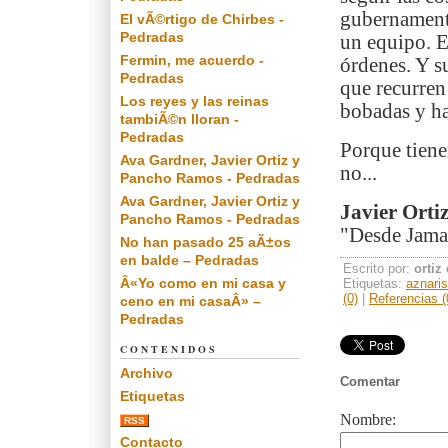
gubernamenta
El vÃ©rtigo de Chirbes -
Pedradas
un equipo. El
Fermin, me acuerdo -
órdenes. Y s
Pedradas
que recurren
Los reyes y las reinas
bobadas y ha
tambiÃ©n lloran -
Pedradas
Porque tiene
Ava Gardner, Javier Ortiz y
no...
Pancho Ramos - Pedradas
Ava Gardner, Javier Ortiz y
Javier Orti
Pancho Ramos - Pedradas
"Desde Jamai
No han pasado 25 aÃ±os
en balde – Pedradas
Escrito por:
ortiz
Â«Yo como en mi casa y
Etiquetas:
aznari
(0)
|
Referencias (
ceno en mi casaÂ» –
Pedradas
CONTENIDOS
Archivo
Comentar
Etiquetas
Nombre:
RSS
Contacto