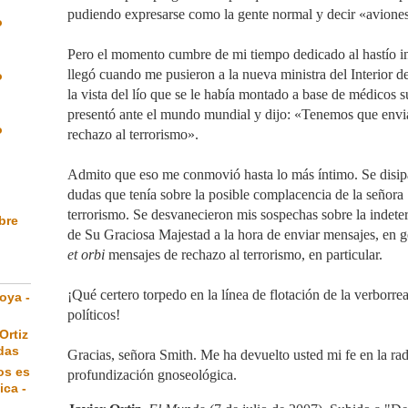
pudiendo expresarse como la gente normal y decir «avione
o
Pero el momento cumbre de mi tiempo dedicado al hastío i
llegó cuando me pusieron a la nueva ministra del Interior 
o
la vista del lío que se le había montado a base de médicos su
presentó ante el mundo mundial y dijo: «Tenemos que envi
o
rechazo al terrorismo».
Admito que eso me conmovió hasta lo más íntimo. Se disipa
dudas que tenía sobre la posible complacencia de la señora
terrorismo. Se desvanecieron mis sospechas sobre la indet
ibre
de Su Graciosa Majestad a la hora de enviar mensajes, en g
et orbi
mensajes de rechazo al terrorismo, en particular.
¡Qué certero torpedo en la línea de flotación de la verborrea
oya -
políticos!
Ortiz
das
Gracias, señora Smith. Me ha devuelto usted mi fe en la ra
os es
profundización gnoseológica.
ica -