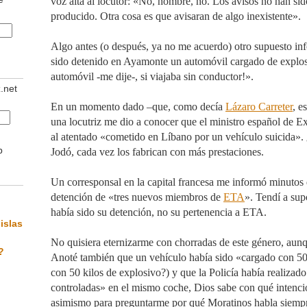
voz alta al locutor: «No, hombre, no. Los avisos no han sid
producido. Otra cosa es que avisaran de algo inexistente».
Algo antes (o después, ya no me acuerdo) otro supuesto in
sido detenido en Ayamonte un automóvil cargado de explo
automóvil -me dije-, si viajaba sin conductor!».
z.net
En un momento dado –que, como decía
Lázaro Carreter
, e
una locutriz me dio a conocer que el ministro español de Ex
al atentado «cometido en Líbano por un vehículo suicida».
b
Jodó, cada vez los fabrican con más prestaciones.
Un corresponsal en la capital francesa me informó minutos 
detención de «tres nuevos miembros de
ETA
». Tendí a su
había sido su detención, no su pertenencia a ETA.
islas
No quisiera eternizarme con chorradas de este género, aunq
?
Anoté también que un vehículo había sido «cargado con 50
con 50 kilos de explosivo?) y que la Policía había realizado
controladas» en el mismo coche, Dios sabe con qué intenc
asimismo para preguntarme por qué Moratinos habla siemp