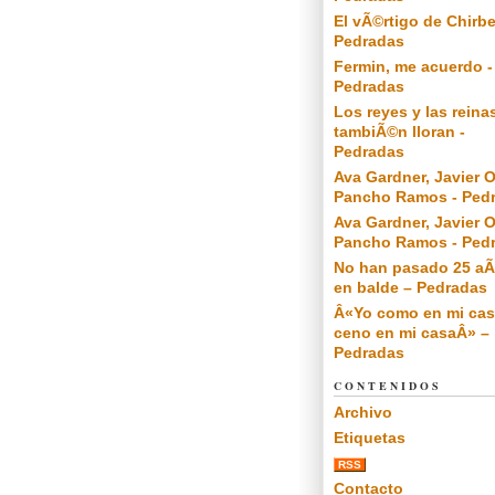
El vÃ©rtigo de Chirbe
Pedradas
Fermin, me acuerdo -
Pedradas
Los reyes y las reina
tambiÃ©n lloran -
Pedradas
Ava Gardner, Javier O
Pancho Ramos - Ped
Ava Gardner, Javier O
Pancho Ramos - Ped
No han pasado 25 a
en balde – Pedradas
Â«Yo como en mi cas
ceno en mi casaÂ» –
Pedradas
CONTENIDOS
Archivo
Etiquetas
RSS
Contacto