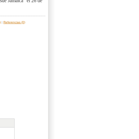
sde Jamaica" el 26 de
)
|
Referencias (0)