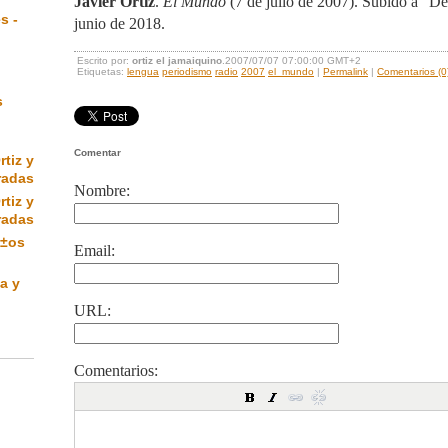
Javier Ortiz
.
El Mundo
(7 de julio de 2007).
Subido a "De
s -
junio de 2018.
Escrito por:
ortiz el jamaiquino
.2007/07/07 07:00:00 GMT+2
Etiquetas:
lengua
periodismo
radio
2007
el_mundo
|
Permalink
|
Comentarios (0
s
Comentar
rtiz y
radas
Nombre:
rtiz y
radas
Ã±os
Email:
a y
URL:
Comentarios: