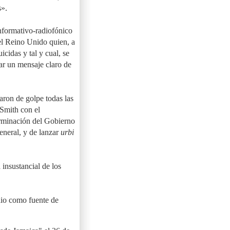
s».
nformativo-radiofónico
del Reino Unido quien, a
icidas y tal y cual, se
ar un mensaje claro de
ron de golpe todas las
 Smith con el
erminación del Gobierno
eneral, y de lanzar
urbi
 insustancial de los
dio como fuente de