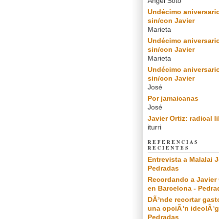
Angel Soto
Undécimo aniversari
sin/con Javier
Marieta
Undécimo aniversari
sin/con Javier
Marieta
Undécimo aniversari
sin/con Javier
José
Por jamaicanas
José
Javier Ortiz: radical l
iturri
REFERENCIAS
RECIENTES
Entrevista a Malalai J
Pedradas
Recordando a Javier 
en Barcelona - Pedra
DÃ³nde recortar gast
una opciÃ³n ideolÃ³g
Pedradas