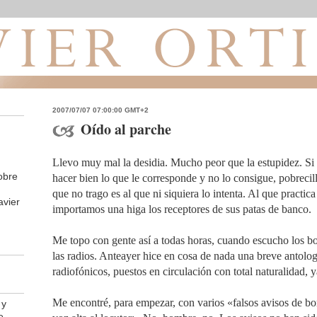
2007/07/07 07:00:00 GMT+2
Oído al parche
Llevo muy mal la desidia. Mucho peor que la estupidez. Si 
obre
hacer bien lo que le corresponde y no lo consigue, pobrecill
que no trago es al que ni siquiera lo intenta. Al que practic
avier
importamos una higa los receptores de sus patas de banco.
Me topo con gente así a todas horas, cuando escucho los bo
las radios. Anteayer hice en cosa de nada una breve antologí
radiofónicos, puestos en circulación con total naturalidad, y
Me encontré, para empezar, con varios «falsos avisos de 
 y
e