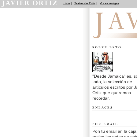
Inicio
|
Textos de Ortiz
|
Voces amigas
Desde Jamaica
SOBRE ESTO
"Desde Jamaica" es, s
todo, la selección de
artículos escritos por J
Ortiz que queremos
recordar.
ENLACES
POR EMAIL
Pon tu email en la caja
recibe las notas de est