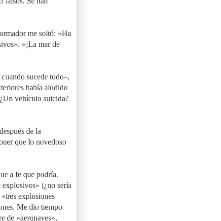
o falsos. Se han
formador me soltó: «Ha
sivos». «¡La mar de
s cuando sucede todo–,
teriores había aludido
 ¿Un vehículo suicida?
después de la
poner que lo novedoso
ue a fe que podría.
 explosivos» (¿no sería
 «tres explosiones
iones. Me dio tiempo
re de «aeronaves»,