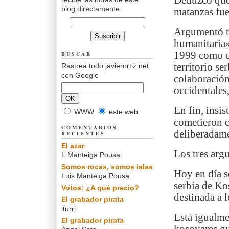
Deduzco que 
blog directamente.
matanzas fue
Argumentó ta
humanitaria»
1999 como co
BUSCAR
territorio s
Rastrea todo javierortiz.net
con Google
colaboració
occidentales
En fin, insis
WWW
este web
cometieron 
COMENTARIOS
deliberadame
RECIENTES
El azar
Los tres arg
L.Manteiga Pousa
Somos rocas, somos islas
Hoy en día s
Luis Manteiga Pousa
serbia de Ko
Votos: ¿A qué precio?
destinada a l
El grabador pirata
iturri
Está igualme
El grabador pirata