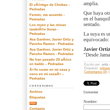
amplia.
El vÃ©rtigo de Chirbes -
Pedradas
Que haya otr
Fermin, me acuerdo -
en el banquil
Pedradas
sentado.
Los reyes y las reinas
tambiÃ©n lloran -
La suya es u
Pedradas
equivocado: 
Ava Gardner, Javier Ortiz y
Pancho Ramos - Pedradas
Javier Orti
Ava Gardner, Javier Ortiz y
Pancho Ramos - Pedradas
"Desde Jamai
No han pasado 25 aÃ±os
en balde – Pedradas
Escrito por:
ortiz
Etiquetas:
milose
Â«Yo como en mi casa y
Comentarios (0)
|
ceno en mi casaÂ» –
Pedradas
CONTENIDOS
Archivo
Comentar
Etiquetas
Nombre:
RSS
Contacto