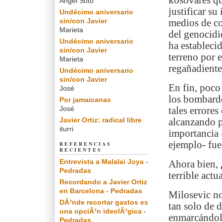
kosovares qu
Angel Soto
justificar su
Undécimo aniversario
sin/con Javier
medios de co
Marieta
del genocidi
Undécimo aniversario
ha establecid
sin/con Javier
terreno por 
Marieta
regañadiente
Undécimo aniversario
sin/con Javier
En fin, poco
José
los bombarde
Por jamaicanas
José
tales errores
Javier Ortiz: radical libre
alcanzando p
iturri
importancia -
ejemplo- fue
REFERENCIAS
RECIENTES
Entrevista a Malalai Joya -
Ahora bien, 
Pedradas
terrible act
Recordando a Javier Ortiz
en Barcelona - Pedradas
Milosevic no
DÃ³nde recortar gastos es
tan solo de 
una opciÃ³n ideolÃ³gica -
enmarcándola
Pedradas