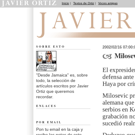
Inicio
|
Textos de Ortiz
|
Voces amigas
Desde Jamaica
SOBRE ESTO
2002/02/16 07:00
Milose
El expreside
"Desde Jamaica" es, sobre
defensa ante
todo, la selección de
Haya por cr
artículos escritos por Javier
Ortiz que queremos
Milosevic pr
recordar.
alemana que 
ENLACES
serbios en K
grabación no
POR EMAIL
sucedió real
Pon tu email en la caja y
recibe las notas de este