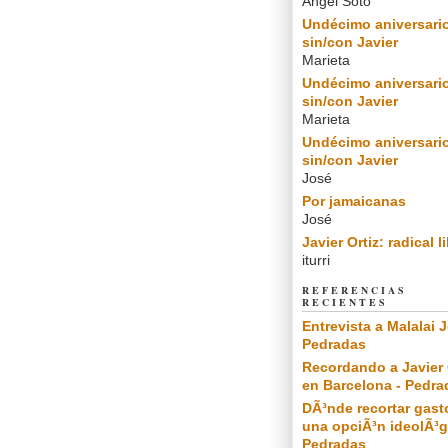
Angel Soto
Undécimo aniversari
sin/con Javier
Marieta
Undécimo aniversari
sin/con Javier
Marieta
Undécimo aniversari
sin/con Javier
José
Por jamaicanas
José
Javier Ortiz: radical l
iturri
REFERENCIAS
RECIENTES
Entrevista a Malalai J
Pedradas
Recordando a Javier 
en Barcelona - Pedra
DÃ³nde recortar gast
una opciÃ³n ideolÃ³g
Pedradas