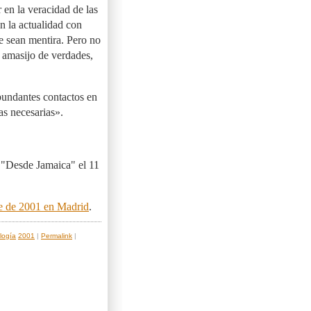
en la veracidad de las
n la actualidad con
e sean mentira. Pero no
 amasijo de verdades,
bundantes contactos en
as necesarias».
 "Desde Jamaica" el 11
re de 2001 en Madrid
.
logía
2001
|
Permalink
|