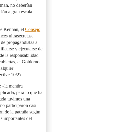
ennan, no deberían
ción a gran escala
 de Kennan, el
Consejo
ces ultrasecretas,
d de propagandistas a
ficarse y ejecutarse de
de la responsabilidad
ubiertas, el Gobierno
alquier
ctive 10/2).
e «la mentira
licarla, para lo que ha
ada tuvimos una
mo participaron casi
ón de la patraña según
ás importantes del