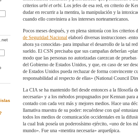
criterios
urbi et orbi
. Los jefes de esa red, en criterio de K
dudar en recurrir a la mentira, la manipulación y la intoxica
cuando ello conviniera a los intereses norteamericanos.
Pocos meses después, y en plena sintonía con los criterios
de Seguridad Nacional
elaboró diversas instrucciones -enton
z.net
ahora ya conocidas- para impulsar el desarrollo de la tal re
sueldo. El CSN precisaba que sus campañas deberían «plani
modo que las personas no autorizadas carezcan de pruebas 
del Gobierno de Estados Unidos, y que, en caso de ser desc
b
de Estados Unidos pueda rechazar de forma convincente cu
responsabilidad al respecto de ellas» (National Council Dire
La CIA se ha mantenido fiel desde entonces a la filosofía d
necesaria» y a los métodos propugnados por Kennan para ap
islas
contado con cada vez más y mejores medios. Hace una déc
llamativa muestra de su poder: recuérdese con qué entusias
?
todos los medios de comunicación occidentales en la difusi
la cual Irak poseía un poderosísimo ejército, «uno de los m
mundo». Fue una «mentira necesaria» arquetípica.