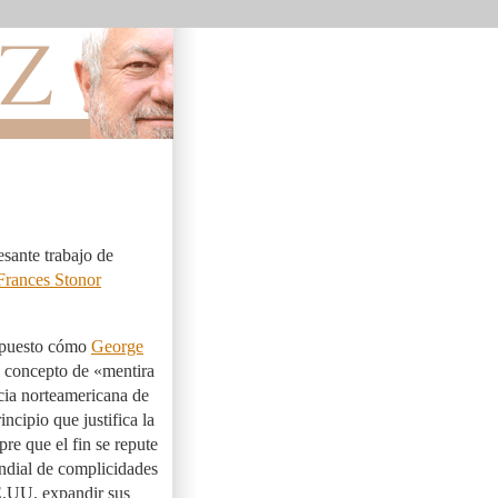
sante trabajo de
Frances Stonor
supuesto cómo
George
l concepto de «mentira
cia norteamericana de
ncipio que justifica la
pre que el fin se repute
undial de complicidades
EE.UU. expandir sus