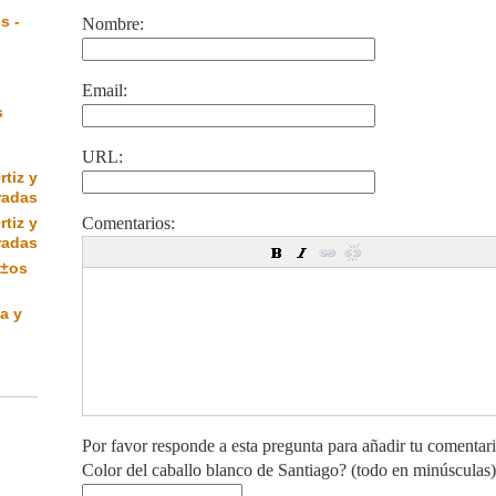
s -
Nombre:
Email:
s
URL:
rtiz y
radas
rtiz y
Comentarios:
radas
Ã±os
a y
Por favor responde a esta pregunta para añadir tu comentar
Color del caballo blanco de Santiago? (todo en minúsculas)