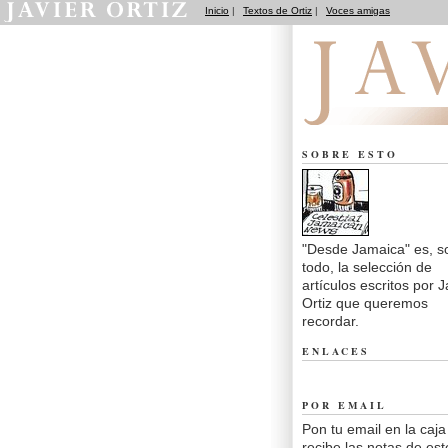
Inicio
|
Textos de Ortiz
|
Voces amigas
Desde Jamaica
SOBRE ESTO
"Desde Jamaica" es, s
todo, la selección de
artículos escritos por J
Ortiz que queremos
recordar.
ENLACES
POR EMAIL
Pon tu email en la caja
recibe las notas de est