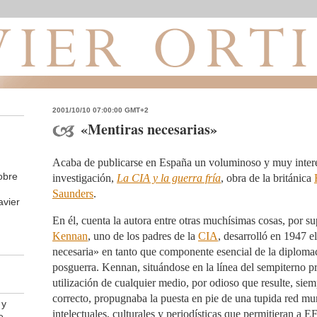
2001/10/10 07:00:00 GMT+2
«Mentiras necesarias»
Acaba de publicarse en España un voluminoso y muy intere
obre
investigación,
La CIA y la guerra fría
, obra de la británica
Saunders
.
avier
En él, cuenta la autora entre otras muchísimas cosas, por 
Kennan
, uno de los padres de la
CIA
, desarrolló en 1947 e
necesaria» en tanto que componente esencial de la diploma
posguerra. Kennan, situándose en la línea del sempiterno pri
utilización de cualquier medio, por odioso que resulte, siem
correcto, propugnaba la puesta en pie de una tupida red m
 y
intelectuales, culturales y periodísticas que permitieran a 
e