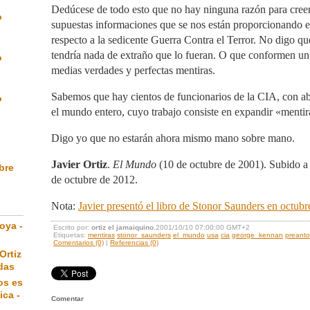
Dedúcese de todo esto que no hay ninguna razón para creer 
o
supuestas informaciones que se nos están proporcionando e
respecto a la sedicente Guerra Contra el Terror. No digo qu
tendría nada de extraño que lo fueran. O que conformen un
o
medias verdades y perfectas mentiras.
Sabemos que hay cientos de funcionarios de la CIA, con a
o
el mundo entero, cuyo trabajo consiste en expandir «mentir
Digo yo que no estarán ahora mismo mano sobre mano.
Javier Ortiz
.
El Mundo
(10 de octubre de 2001). Subido a
ibre
de octubre de 2012.
Nota:
Javier presentó el libro de Stonor Saunders en octub
oya -
Escrito por:
ortiz el jamaiquino
.2001/10/10 07:00:00 GMT+2
Etiquetas:
mentiras
stonor_saunders
el_mundo
usa
cia
george_kennan
preanto
Comentarios (0)
|
Referencias (0)
Ortiz
das
os es
ica -
Comentar