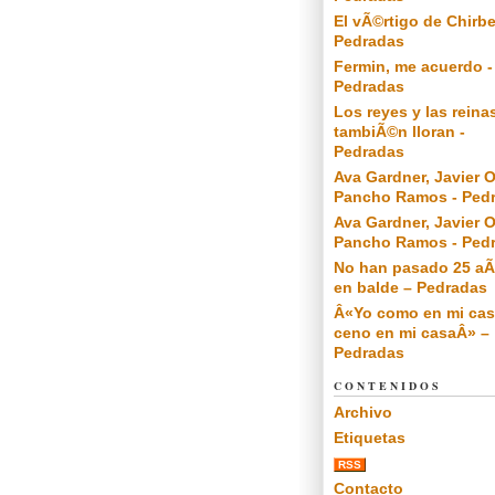
El vÃ©rtigo de Chirbe
Pedradas
Fermin, me acuerdo -
Pedradas
Los reyes y las reina
tambiÃ©n lloran -
Pedradas
Ava Gardner, Javier O
Pancho Ramos - Ped
Ava Gardner, Javier O
Pancho Ramos - Ped
No han pasado 25 a
en balde – Pedradas
Â«Yo como en mi cas
ceno en mi casaÂ» –
Pedradas
CONTENIDOS
Archivo
Etiquetas
RSS
Contacto