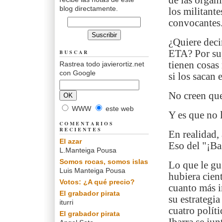
de las organ
blog directamente.
los militante
convocantes
¿Quiere deci
ETA? Por sup
BUSCAR
tienen cosas 
Rastrea todo javierortiz.net
con Google
si los sacan e
No creen que
WWW
este web
Y es que no l
COMENTARIOS
RECIENTES
En realidad, 
El azar
Eso del "¡Ba
L.Manteiga Pousa
Somos rocas, somos islas
Lo que le gu
Luis Manteiga Pousa
hubiera cien
Votos: ¿A qué precio?
cuanto más i
El grabador pirata
su estrategi
iturri
cuatro políti
El grabador pirata