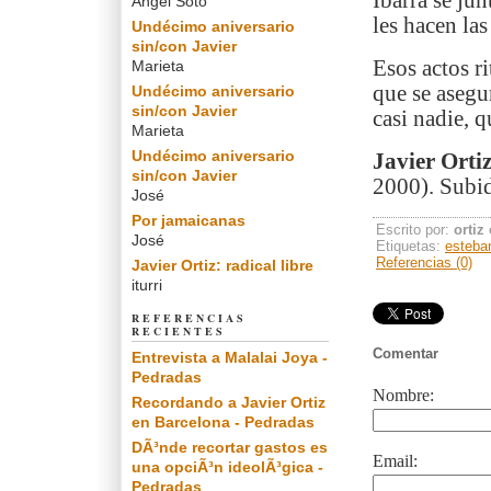
Ibarra se jun
Angel Soto
les hacen las
Undécimo aniversario
sin/con Javier
Esos actos ri
Marieta
que se asegur
Undécimo aniversario
sin/con Javier
casi nadie, 
Marieta
Undécimo aniversario
Javier Orti
sin/con Javier
2000). Subid
José
Por jamaicanas
Escrito por:
ortiz
José
Etiquetas:
esteba
Referencias (0)
Javier Ortiz: radical libre
iturri
REFERENCIAS
RECIENTES
Comentar
Entrevista a Malalai Joya -
Pedradas
Nombre:
Recordando a Javier Ortiz
en Barcelona - Pedradas
DÃ³nde recortar gastos es
Email:
una opciÃ³n ideolÃ³gica -
Pedradas