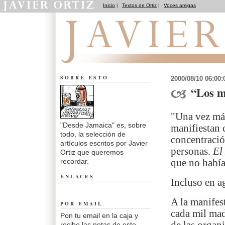
Inicio
|
Textos de Ortiz
|
Voces amigas
Desde Jamaica
SOBRE ESTO
2000/08/10 06:00
“Los m
"Una vez más
"Desde Jamaica" es, sobre
manifiestan 
todo, la selección de
concentració
artículos escritos por Javier
personas.
El
Ortiz que queremos
recordar.
que no había
ENLACES
Incluso en a
A la manifes
POR EMAIL
cada mil mad
Pon tu email en la caja y
recibe las notas de este