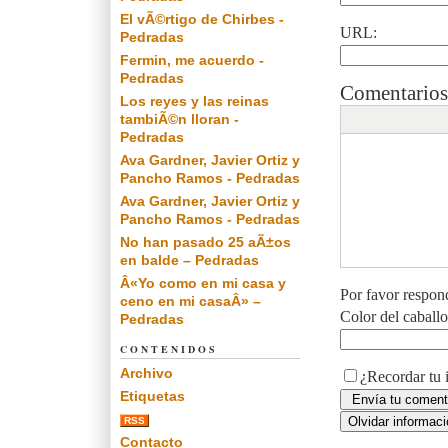
El vÃ©rtigo de Chirbes -
URL:
Pedradas
Fermin, me acuerdo -
Pedradas
Comentarios
Los reyes y las reinas
tambiÃ©n lloran -
Pedradas
Ava Gardner, Javier Ortiz y
Pancho Ramos - Pedradas
Ava Gardner, Javier Ortiz y
Pancho Ramos - Pedradas
No han pasado 25 aÃ±os
en balde – Pedradas
Â«Yo como en mi casa y
Por favor respon
ceno en mi casaÂ» –
Color del caball
Pedradas
CONTENIDOS
Archivo
¿Recordar tu 
Etiquetas
RSS
Contacto