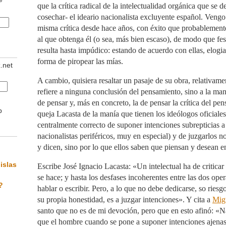
que la crítica radical de la intelectualidad orgánica que se de
cosechar- el ideario nacionalista excluyente español. Veng
misma crítica desde hace años, con éxito que probablement
al que obtenga él (o sea, más bien escaso), de modo que fes
resulta hasta impúdico: estando de acuerdo con ellas, elogia
forma de piropear las mías.
z.net
A cambio, quisiera resaltar un pasaje de su obra, relativamen
refiere a ninguna conclusión del pensamiento, sino a la mane
de pensar y, más en concreto, la de pensar la crítica del pe
b
queja Lacasta de la manía que tienen los ideólogos oficiale
centralmente correcto de suponer intenciones subrepticias a 
nacionalistas periféricos, muy en especial) y de juzgarlos n
y dicen, sino por lo que ellos saben que piensan y desean en
islas
Escribe José Ignacio Lacasta: «Un intelectual ha de criticar 
se hace; y hasta los desfases incoherentes entre las dos ope
?
hablar o escribir. Pero, a lo que no debe dedicarse, so ries
su propia honestidad, es a juzgar intenciones». Y cita a
Mig
santo que no es de mi devoción, pero que en esto afinó: 
que el hombre cuando se pone a suponer intenciones ajenas