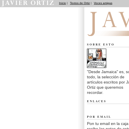
Inicio
|
Textos de Ortiz
|
Voces amigas
Desde Jamaica
SOBRE ESTO
"Desde Jamaica" es, s
todo, la selección de
artículos escritos por J
Ortiz que queremos
recordar.
ENLACES
POR EMAIL
Pon tu email en la caja
recibe las notas de est