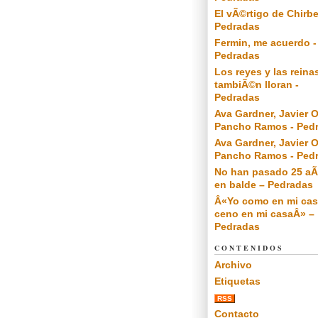
El vÃ©rtigo de Chirbe
Pedradas
Fermin, me acuerdo -
Pedradas
Los reyes y las reina
tambiÃ©n lloran -
Pedradas
Ava Gardner, Javier O
Pancho Ramos - Ped
Ava Gardner, Javier O
Pancho Ramos - Ped
No han pasado 25 a
en balde – Pedradas
Â«Yo como en mi cas
ceno en mi casaÂ» –
Pedradas
CONTENIDOS
Archivo
Etiquetas
RSS
Contacto