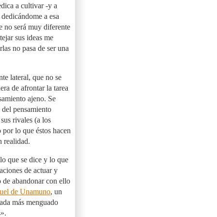
dica a cultivar -y a
o dedicándome a esa
e no será muy diferente
tejar sus ideas me
rlas no pasa de ser una
te lateral, que no se
ra de afrontar la tarea
nsamiento ajeno. Se
s del pensamiento
sus rivales (a los
o por lo que éstos hacen
 realidad.
lo que se dice y lo que
raciones de actuar y
go de abandonar con ello
uel de Unamuno
, un
«Nada más menguado
».