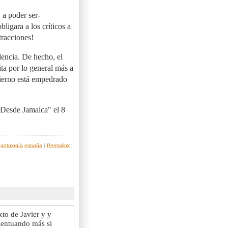
, a poder ser-
bligara a los críticos a
tracciones!
dencia. De hecho, el
ita por lo general más a
fierno está empedrado
"Desde Jamaica" el 8
antología
españa
|
Permalink
|
xto de Javier y y
acentuando más si