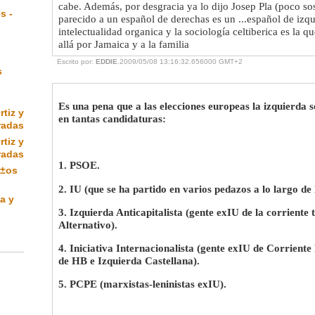
cabe. Además, por desgracia ya lo dijo Josep Pla (poco so
s -
parecido a un español de derechas es un ...español de izqu
intelectualidad organica y la sociología celtiberica es la q
allá por Jamaica y a la familia
Escrito por:
EDDIE
.2009/05/08 13:16:32.656000 GMT+2
s
Es una pena que a las elecciones europeas la izquierda s
rtiz y
en tantas candidaturas:
radas
rtiz y
radas
1. PSOE.
Ã±os
2. IU (que se ha partido en varios pedazos a lo largo de 
a y
3. Izquierda Anticapitalista (gente exIU de la corriente 
Alternativo).
4. Iniciativa Internacionalista (gente exIU de Corriente
de HB e Izquierda Castellana).
5. PCPE (marxistas-leninistas exIU).