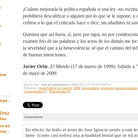
o
¡Cuánto mejoraría la política española si una ley -no escrita
prohibiera descalificar a alguien por lo que se le supone, y o
ceñirse a lo que el criticado hace o dice, sin añadidos ni sus
o
Quisiera que así fuera, sí, pero por rigor, no por condescen
examen frío de las palabras y los actos de los demás me inc
o
la severidad que a la benevolencia: sé que el camino del in
de buenas intenciones.
Javier Ortiz
.
El Mundo
(17 de marzo de 1999). Subido a 
de mayo de 2009.
ibre
Escrito por:
ortiz el jamaiquino
.1999/03/17 07:00:00 GMT+1
Etiquetas:
españolismo
el_mundo
1999
nacionalismo
unamuno
lacasta-zabalza
Comentarios (2)
|
Referencias (0)
oya -
Ortiz
Comentarios
das
os es
En efecto, he leído el texto de Jose Ignacio unido a este te
ica -
tiene (como casi todos) una actualidad brutal que se irá 