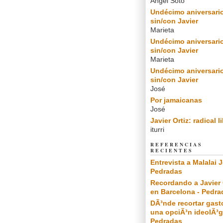
Angel Soto
Undécimo aniversari
sin/con Javier
Marieta
Undécimo aniversari
sin/con Javier
Marieta
Undécimo aniversari
sin/con Javier
José
Por jamaicanas
José
Javier Ortiz: radical l
iturri
REFERENCIAS
RECIENTES
Entrevista a Malalai J
Pedradas
Recordando a Javier 
en Barcelona - Pedra
DÃ³nde recortar gast
una opciÃ³n ideolÃ³g
Pedradas