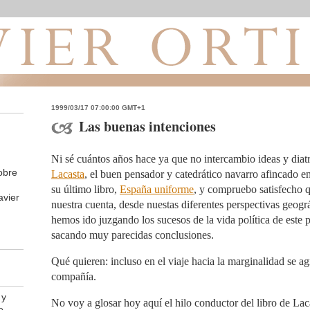
1999/03/17 07:00:00 GMT+1
Las buenas intenciones
Ni sé cuántos años hace ya que no intercambio ideas y diat
obre
Lacasta
, el buen pensador y catedrático navarro afincado 
su último libro,
España uniforme
, y compruebo satisfecho 
avier
nuestra cuenta, desde nuestas diferentes perspectivas geográ
hemos ido juzgando los sucesos de la vida política de este pa
sacando muy parecidas conclusiones.
Qué quieren: incluso en el viaje hacia la marginalidad se a
compañía.
 y
No voy a glosar hoy aquí el hilo conductor del libro de Lac
e