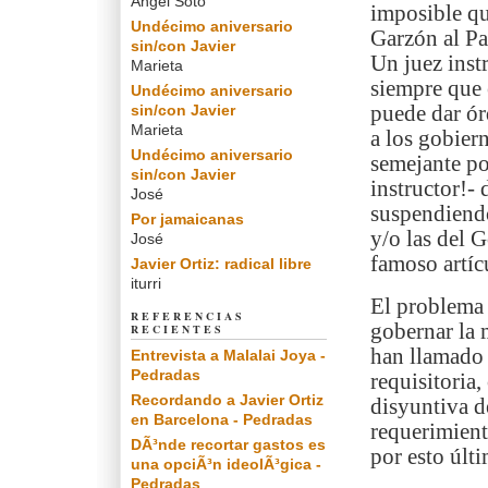
Angel Soto
imposible qu
Undécimo aniversario
Garzón al Pa
sin/con Javier
Un juez inst
Marieta
siempre que 
Undécimo aniversario
sin/con Javier
puede dar ór
Marieta
a los gobier
Undécimo aniversario
semejante po
sin/con Javier
instructor!-
José
suspendiendo
Por jamaicanas
y/o las del 
José
famoso artíc
Javier Ortiz: radical libre
iturri
El problema 
REFERENCIAS
gobernar la
RECIENTES
han llamado 
Entrevista a Malalai Joya -
Pedradas
requisitoria
Recordando a Javier Ortiz
disyuntiva d
en Barcelona - Pedradas
requerimient
DÃ³nde recortar gastos es
por esto últ
una opciÃ³n ideolÃ³gica -
Pedradas