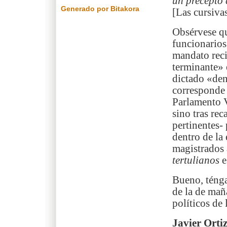
un precepto 
Generado por Bitakora
[Las cursiva
Obsérvese qu
funcionarios
mandato reci
terminante» 
dictado «den
corresponde 
Parlamento V
sino tras rec
pertinentes-
dentro de la 
magistrados a
tertulianos
e
Bueno, ténga
de la de mañ
políticos de
Javier Orti