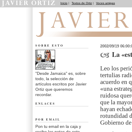
Inicio
|
Textos de Ortiz
|
Voces amigas
Desde Jamaica
SOBRE ESTO
2002/09/19 06:00
La «est
Leo los peri
"Desde Jamaica" es, sobre
tertulias ra
todo, la selección de
acuerdo en q
artículos escritos por Javier
«una estrate
Ortiz que queremos
recordar.
ruidosa quer
que la mayor
ENLACES
hayan echado
rotundidad d
POR EMAIL
Gobierno d
Pon tu email en la caja y
recibe las notas de este