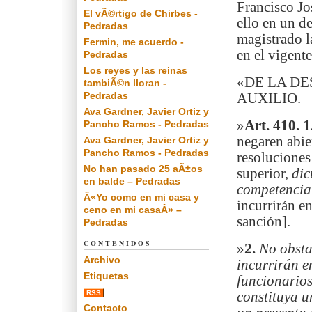
Francisco Jo
El vÃ©rtigo de Chirbes -
ello en un d
Pedradas
magistrado la
Fermin, me acuerdo -
en el vigent
Pedradas
Los reyes y las reinas
«DE LA D
tambiÃ©n lloran -
Pedradas
AUXILIO.
Ava Gardner, Javier Ortiz y
»
Art. 410. 1
Pancho Ramos - Pedradas
negaren abie
Ava Gardner, Javier Ortiz y
Pancho Ramos - Pedradas
resoluciones
No han pasado 25 aÃ±os
superior,
dic
en balde – Pedradas
competencia
Â«Yo como en mi casa y
incurrirán en
ceno en mi casaÂ» –
sanción].
Pedradas
CONTENIDOS
»
2.
No obsta
Archivo
incurrirán e
Etiquetas
funcionario
RSS
constituya u
Contacto