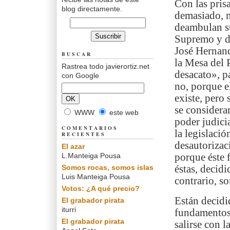
Con las pris
blog directamente.
demasiado, m
deambulan su
Supremo y de
José Hernand
BUSCAR
la Mesa del 
Rastrea todo javierortiz.net
desacato», p
con Google
no, porque e
existe, pero
se considerar
WWW
este web
poder judici
COMENTARIOS
la legislació
RECIENTES
desautorizaci
El azar
L.Manteiga Pousa
porque éste 
Somos rocas, somos islas
éstas, decid
Luis Manteiga Pousa
contrario, s
Votos: ¿A qué precio?
Están decidi
El grabador pirata
iturri
fundamentos 
El grabador pirata
salirse con 