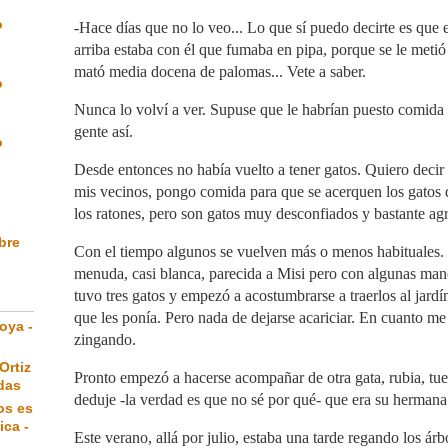
o
-Hace días que no lo veo... Lo que sí puedo decirte es que el
arriba estaba con él que fumaba en pipa, porque se le metió
mató media docena de palomas... Vete a saber.
o
Nunca lo volví a ver. Supuse que le habrían puesto comid
gente así.
o
Desde entonces no había vuelto a tener gatos. Quiero decir
mis vecinos, pongo comida para que se acerquen los gatos
los ratones, pero son gatos muy desconfiados y bastante agr
ibre
Con el tiempo algunos se vuelven más o menos habituales.
menuda, casi blanca, parecida a Misi pero con algunas man
tuvo tres gatos y empezó a acostumbrarse a traerlos al jardí
que les ponía. Pero nada de dejarse acariciar. En cuanto me
oya -
zingando.
Ortiz
Pronto empezó a hacerse acompañar de otra gata, rubia, tue
das
deduje -la verdad es que no sé por qué- que era su hermana
os es
ica -
Este verano, allá por julio, estaba una tarde regando los árb