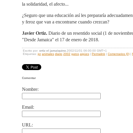
la solidaridad, el afecto...
¿Seguro que una educación así les prepararía adecuadamen
y feroz que van a encontrarse cuando crezcan?
Javier Ortiz.
Diario de un resentido social (1 de noviembr
"Desde Jamaica" el 17 de enero de 2018.
Escrito por:
ortiz el jamaiquino
.2002/11/01 06:00:00 GMT+1
Etiquetas:
jor
animales
diario
2002
gatos
aigües
|
Permalink
|
Comentarios (0)
|
Comentar
Nombre:
Email:
URL: