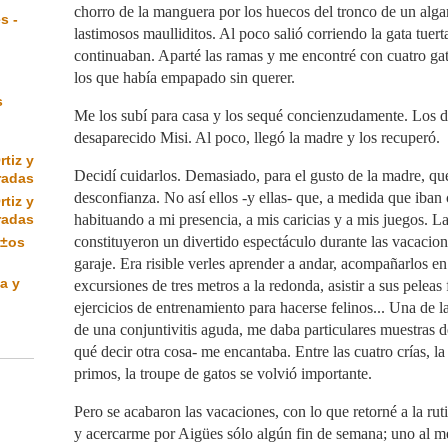
chorro de la manguera por los huecos del tronco de un alga
s -
lastimosos maulliditos. Al poco salió corriendo la gata tuert
continuaban. Aparté las ramas y me encontré con cuatro gati
los que había empapado sin querer.
s
Me los subí para casa y los sequé concienzudamente. Los de
desaparecido Misi. Al poco, llegó la madre y los recuperó.
rtiz y
Decidí cuidarlos. Demasiado, para el gusto de la madre, q
radas
desconfianza. No así ellos -y ellas- que, a medida que iban
rtiz y
radas
habituando a mi presencia, a mis caricias y a mis juegos. L
constituyeron un divertido espectáculo durante las vacacione
Ã±os
garaje. Era risible verles aprender a andar, acompañarlos en
a y
excursiones de tres metros a la redonda, asistir a sus peleas
ejercicios de entrenamiento para hacerse felinos... Una de la
de una conjuntivitis aguda, me daba particulares muestras de
qué decir otra cosa- me encantaba. Entre las cuatro crías, la 
primos, la troupe de gatos se volvió importante.
Pero se acabaron las vacaciones, con lo que retorné a la rut
y acercarme por Aigües sólo algún fin de semana; uno al 