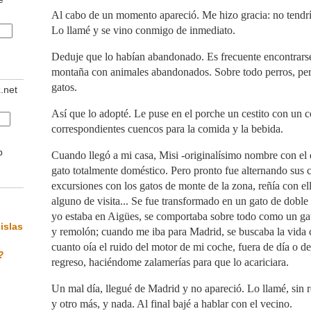
Al cabo de un momento apareció. Me hizo gracia: no tendr
Lo llamé y se vino conmigo de inmediato.
Deduje que lo habían abandonado. Es frecuente encontrarse
montaña con animales abandonados. Sobre todo perros, pe
gatos.
z.net
Así que lo adopté. Le puse en el porche un cestito con un c
correspondientes cuencos para la comida y la bebida.
b
Cuando llegó a mi casa, Misi -originalísimo nombre con el 
gato totalmente doméstico. Pero pronto fue alternando sus
excursiones con los gatos de monte de la zona, reñía con ell
alguno de visita... Se fue transformado en un gato de dobl
yo estaba en Aigües, se comportaba sobre todo como un g
islas
y remolón; cuando me iba para Madrid, se buscaba la vida
cuanto oía el ruido del motor de mi coche, fuera de día o de
?
regreso, haciéndome zalamerías para que lo acariciara.
Un mal día, llegué de Madrid y no apareció. Lo llamé, sin r
y otro más, y nada. Al final bajé a hablar con el vecino.