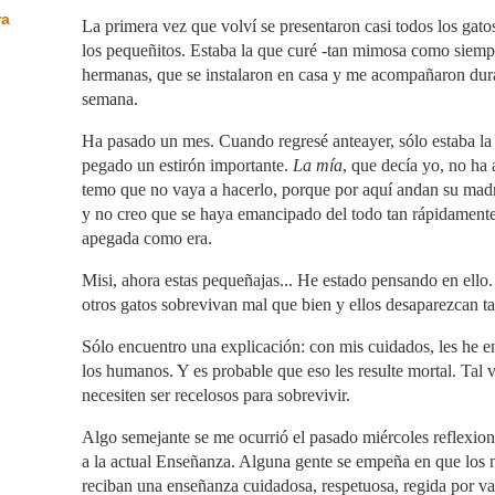
ra
La primera vez que volví se presentaron casi todos los gatos
los pequeñitos. Estaba la que curé -tan mimosa como siemp
hermanas, que se instalaron en casa y me acompañaron dura
semana.
Ha pasado un mes. Cuando regresé anteayer, sólo estaba la
pegado un estirón importante.
La mía
, que decía yo, no h
temo que no vaya a hacerlo, porque por aquí andan su madre
y no creo que se haya emancipado del todo tan rápidamente,
apegada como era.
Misi, ahora estas pequeñajas... He estado pensando en ello
otros gatos sobrevivan mal que bien y ellos desaparezcan t
Sólo encuentro una explicación: con mis cuidados, les he e
los humanos. Y es probable que eso les resulte mortal. Tal 
necesiten ser recelosos para sobrevivir.
Algo semejante se me ocurrió el pasado miércoles reflexiona
a la actual Enseñanza. Alguna gente se empeña en que los n
reciban una enseñanza cuidadosa, respetuosa, regida por va