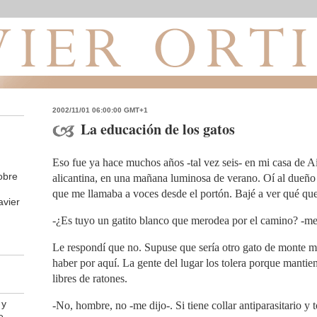
2002/11/01 06:00:00 GMT+1
La educación de los gatos
Eso fue ya hace muchos años -tal vez seis- en mi casa de A
obre
alicantina, en una mañana luminosa de verano. Oí al dueño 
que me llamaba a voces desde el portón. Bajé a ver qué que
avier
-¿Es tuyo un gatito blanco que merodea por el camino? -me
Le respondí que no. Supuse que sería otro gato de monte má
haber por aquí. La gente del lugar los tolera porque mantie
libres de ratones.
 y
-No, hombre, no -me dijo-. Si tiene collar antiparasitario y t
e