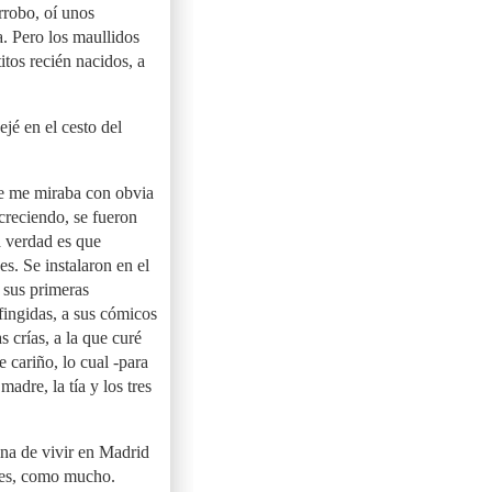
rrobo, oí unos
a. Pero los maullidos
tos recién nacidos, a
jé en el cesto del
ue me miraba con obvia
 creciendo, se fueron
a verdad es que
s. Se instalaron en el
 sus primeras
 fingidas, a sus cómicos
s crías, a la que curé
 cariño, lo cual -para
madre, la tía y los tres
ina de vivir en Madrid
mes, como mucho.