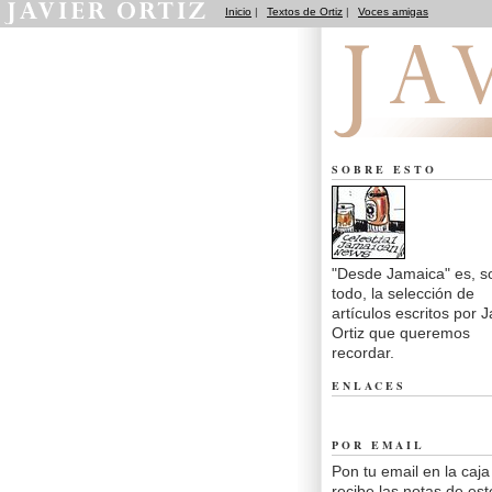
Inicio
|
Textos de Ortiz
|
Voces amigas
Desde Jamaica
SOBRE ESTO
"Desde Jamaica" es, s
todo, la selección de
artículos escritos por J
Ortiz que queremos
recordar.
ENLACES
POR EMAIL
Pon tu email en la caja
recibe las notas de est