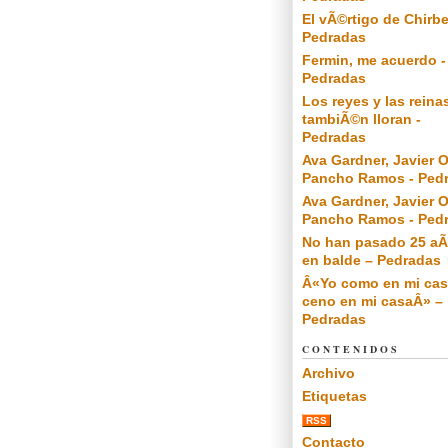
El vÃ©rtigo de Chirbe
Pedradas
Fermin, me acuerdo -
Pedradas
Los reyes y las reina
tambiÃ©n lloran -
Pedradas
Ava Gardner, Javier O
Pancho Ramos - Ped
Ava Gardner, Javier O
Pancho Ramos - Ped
No han pasado 25 a
en balde – Pedradas
Â«Yo como en mi cas
ceno en mi casaÂ» –
Pedradas
CONTENIDOS
Archivo
Etiquetas
RSS
Contacto