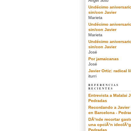
Angel Soto
Undécimo aniversari
sin/con Javier
Marieta
Undécimo aniversari
sin/con Javier
Marieta
Undécimo aniversari
sin/con Javier
José
Por jamaicanas
José
Javier Ortiz: radical l
iturri
REFERENCIAS
RECIENTES
Entrevista a Malalai J
Pedradas
Recordando a Javier 
en Barcelona - Pedra
DÃ³nde recortar gast
una opciÃ³n ideolÃ³g
Pedradas