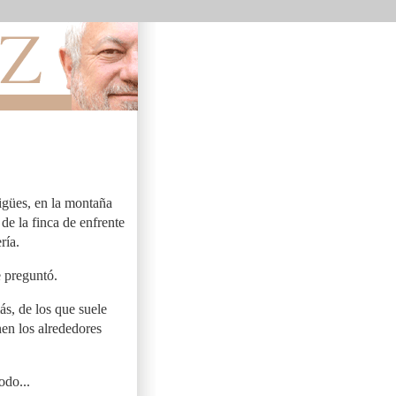
igües, en la montaña
de la finca de enfrente
ría.
 preguntó.
s, de los que suele
nen los alrededores
odo...