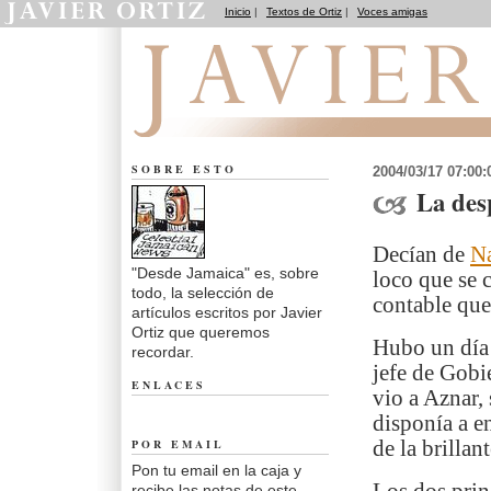
Inicio
|
Textos de Ortiz
|
Voces amigas
Desde Jamaica
SOBRE ESTO
2004/03/17 07:00
La des
Decían de
N
"Desde Jamaica" es, sobre
loco que se 
todo, la selección de
contable que
artículos escritos por Javier
Ortiz que queremos
Hubo un día 
recordar.
jefe de Gobi
ENLACES
vio a Aznar, 
disponía a en
POR EMAIL
de la brillan
Pon tu email en la caja y
recibe las notas de este