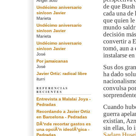
Angel Soto
de que Bush 
Undécimo aniversario
cada una de l
sin/con Javier
Marieta
que quien le 
Undécimo aniversario
mundo saldrí
sin/con Javier
decisión más
Marieta
convertir a 
Undécimo aniversario
tomó, aun a 
sin/con Javier
José
instalarse e
Por jamaicanas
Sus dos gran
José
ha dado sol
Javier Ortiz: radical libre
iturri
nacionalismo
convulsa por
REFERENCIAS
RECIENTES
sorprendente
Entrevista a Malalai Joya -
Pedradas
Cuando hubo 
Recordando a Javier Ortiz
guerra apela
en Barcelona - Pedradas
existían, Az
DÃ³nde recortar gastos es
sin ellas, lo
una opciÃ³n ideolÃ³gica -
Sadam Huse
Pedradas