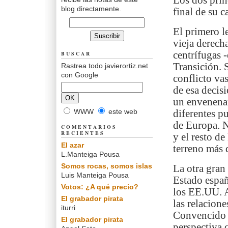
Los dos prin
blog directamente.
final de su c
El primero l
vieja derecha
centrífugas -
BUSCAR
Transición. 
Rastrea todo javierortiz.net
con Google
conflicto va
de esa decisi
un envenenam
WWW
este web
diferentes p
de Europa. 
COMENTARIOS
RECIENTES
y el resto de
El azar
terreno más d
L.Manteiga Pousa
Somos rocas, somos islas
La otra gran 
Luis Manteiga Pousa
Estado españ
Votos: ¿A qué precio?
los EE.UU. A
El grabador pirata
las relacion
iturri
Convencido d
El grabador pirata
perspectiva 