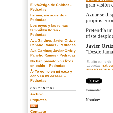
gran visión 
El vÃ©rtigo de Chirbes -
Pedradas
Aznar se disp
Fermin, me acuerdo -
Pedradas
propios erro
Los reyes y las reinas
Pretendía un
tambiÃ©n lloran -
Pedradas
triste despid
Ava Gardner, Javier Ortiz y
Pancho Ramos - Pedradas
Javier Ortiz
Ava Gardner, Javier Ortiz y
"Desde Jamai
Pancho Ramos - Pedradas
No han pasado 25 aÃ±os
Escrito por:
ortiz
en balde – Pedradas
Etiquetas:
irak
es
euskadi
aznar
el
Â«Yo como en mi casa y
ceno en mi casaÂ» –
Pedradas
CONTENIDOS
Comentar
Archivo
Nombre:
Etiquetas
RSS
Contacto