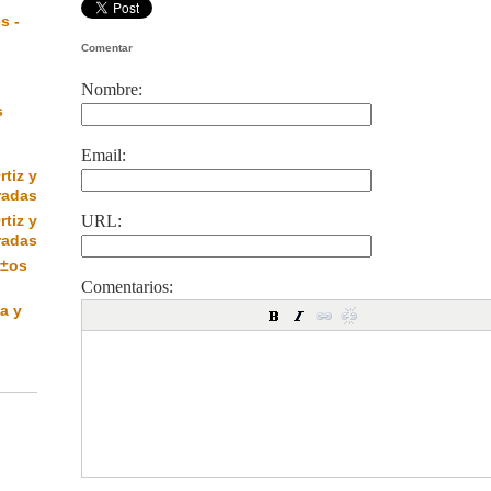
s -
Comentar
Nombre:
s
Email:
rtiz y
radas
rtiz y
URL:
radas
Ã±os
Comentarios:
a y