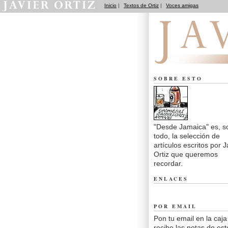
Inicio
|
Textos de Ortiz
|
Voces amigas
Desde Jamaica
SOBRE ESTO
"Desde Jamaica" es, s
todo, la selección de
artículos escritos por J
Ortiz que queremos
recordar.
ENLACES
POR EMAIL
Pon tu email en la caja
recibe las notas de est