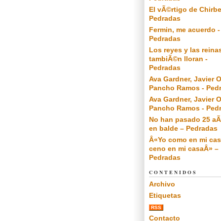
El vÃ©rtigo de Chirbe
Pedradas
Fermin, me acuerdo -
Pedradas
Los reyes y las reina
tambiÃ©n lloran -
Pedradas
Ava Gardner, Javier O
Pancho Ramos - Ped
Ava Gardner, Javier O
Pancho Ramos - Ped
No han pasado 25 a
en balde – Pedradas
Â«Yo como en mi cas
ceno en mi casaÂ» –
Pedradas
CONTENIDOS
Archivo
Etiquetas
RSS
Contacto