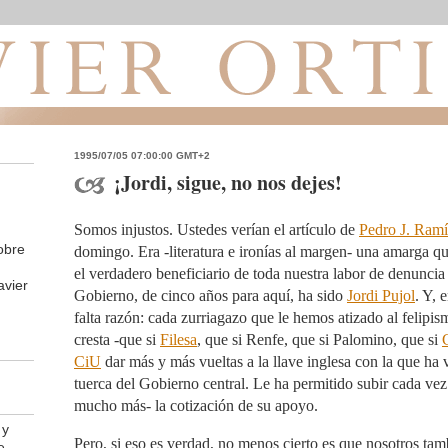
1995/07/05 07:00:00 GMT+2
¡Jordi, sigue, no nos dejes!
Somos injustos. Ustedes verían el artículo de
Pedro J. Ramí
obre
domingo. Era -literatura e ironías al margen- una amarga qu
el verdadero beneficiario de toda nuestra labor de denuncia 
avier
Gobierno, de cinco años para aquí, ha sido
Jordi Pujol
. Y, 
falta razón: cada zurriagazo que le hemos atizado al felipis
cresta -que si
Filesa
, que si Renfe, que si Palomino, que si
CiU
dar más y más vueltas a la llave inglesa con la que ha
tuerca del Gobierno central. Le ha permitido subir cada ve
mucho más- la cotización de su apoyo.
 y
Pero, si eso es verdad, no menos cierto es que nosotros ta
e