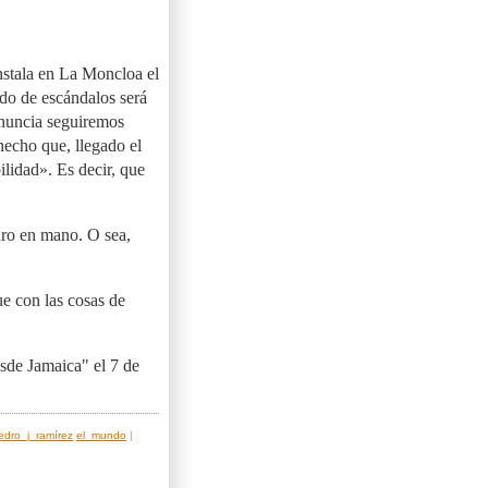
nstala en La Moncloa el
ido de escándalos será
enuncia seguiremos
hecho que, llegado el
ilidad». Es decir, que
ro en mano. O sea,
e con las cosas de
sde Jamaica" el 7 de
edro_j_ramírez
el_mundo
|