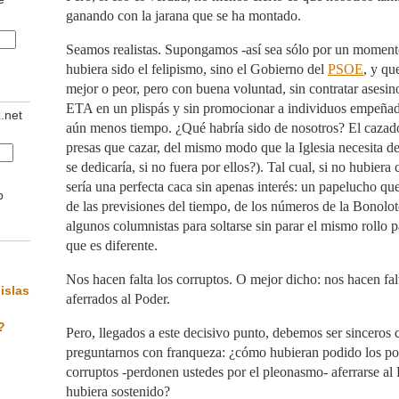
ganando con la jarana que se ha montado.
Seamos realistas. Supongamos -así sea sólo por un momento
hubiera sido el felipismo, sino el Gobierno del
PSOE
, y qu
mejor o peor, pero con buena voluntad, sin contratar asesin
ETA en un plispás y sin promocionar a individuos empeñad
z.net
aún menos tiempo. ¿Qué habría sido de nosotros? El cazado
presas que cazar, del mismo modo que la Iglesia necesita d
se dedicaría, si no fuera por ellos?). Tal cual, si no hubiera
sería una perfecta caca sin apenas interés: un papelucho que
b
de las previsiones del tiempo, de los números de la Bonolot
algunos columnistas para soltarse sin parar el mismo rollo 
que es diferente.
Nos hacen falta los corruptos. O mejor dicho: nos hacen fal
islas
aferrados al Poder.
?
Pero, llegados a este decisivo punto, debemos ser sinceros
preguntarnos con franqueza: ¿cómo hubieran podido los polí
corruptos -perdonen ustedes por el pleonasmo- aferrarse al P
hubiera sostenido?