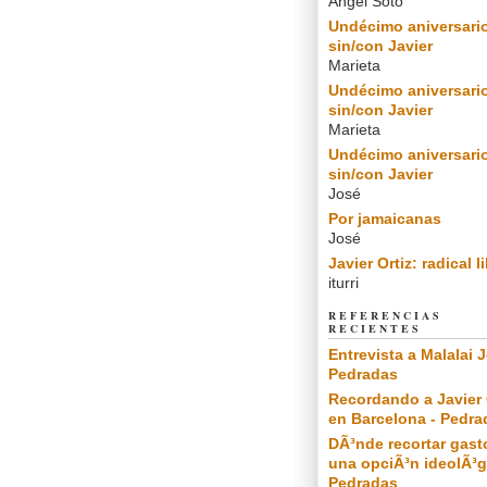
Angel Soto
Undécimo aniversari
sin/con Javier
Marieta
Undécimo aniversari
sin/con Javier
Marieta
Undécimo aniversari
sin/con Javier
José
Por jamaicanas
José
Javier Ortiz: radical l
iturri
REFERENCIAS
RECIENTES
Entrevista a Malalai J
Pedradas
Recordando a Javier 
en Barcelona - Pedra
DÃ³nde recortar gast
una opciÃ³n ideolÃ³g
Pedradas