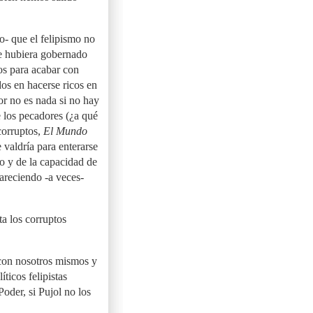
- que el felipismo no
e hubiera gobernado
os para acabar con
os en hacerse ricos en
r no es nada si no hay
e los pecadores (¿a qué
 corruptos,
El Mundo
 valdría para enterarse
o y de la capacidad de
pareciendo -a veces-
ta los corruptos
 con nosotros mismos y
ticos felipistas
oder, si Pujol no los