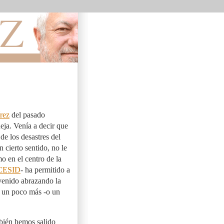
rez
del pasado
eja. Venía a decir que
de los desastres del
en cierto sentido, no le
mo en el centro de la
CESID
- ha permitido a
 venido abrazando la
z un poco más -o un
mbién hemos salido