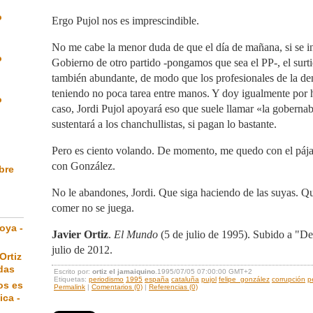
o
Ergo Pujol nos es imprescindible.
No me cabe la menor duda de que el día de mañana, si se i
o
Gobierno de otro partido -pongamos que sea el PP-, el surt
también abundante, de modo que los profesionales de la d
teniendo no poca tarea entre manos. Y doy igualmente por 
o
caso, Jordi Pujol apoyará eso que suele llamar «la gobernab
sustentará a los chanchullistas, si pagan lo bastante.
Pero es ciento volando. De momento, me quedo con el pája
con González.
ibre
No le abandones, Jordi. Que siga haciendo de las suyas. Qu
comer no se juega.
oya -
Javier Ortiz
.
El Mundo
(5 de julio de 1995). Subido a "De
julio de 2012.
Ortiz
das
Escrito por:
ortiz el jamaiquino
.1995/07/05 07:00:00 GMT+2
Etiquetas:
periodismo
1995
españa
cataluña
pujol
felipe_gonzález
corrupción
p
os es
Permalink
|
Comentarios (0)
|
Referencias (0)
ica -