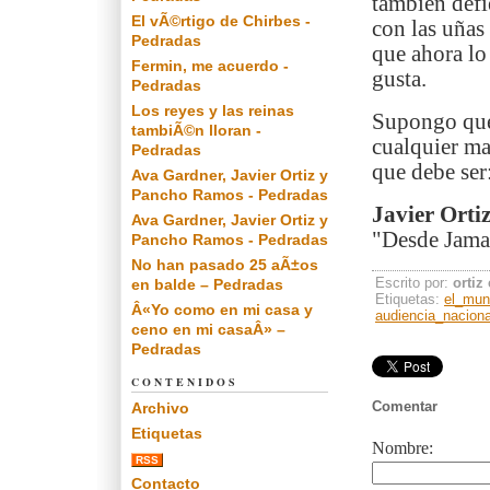
también defi
El vÃ©rtigo de Chirbes -
con las uñas
Pedradas
que ahora lo
Fermin, me acuerdo -
gusta.
Pedradas
Los reyes y las reinas
Supongo que 
tambiÃ©n lloran -
cualquier ma
Pedradas
que debe ser:
Ava Gardner, Javier Ortiz y
Pancho Ramos - Pedradas
Javier Orti
Ava Gardner, Javier Ortiz y
"Desde Jamai
Pancho Ramos - Pedradas
No han pasado 25 aÃ±os
Escrito por:
ortiz
en balde – Pedradas
Etiquetas:
el_mun
Â«Yo como en mi casa y
audiencia_naciona
ceno en mi casaÂ» –
Pedradas
CONTENIDOS
Comentar
Archivo
Etiquetas
Nombre:
RSS
Contacto