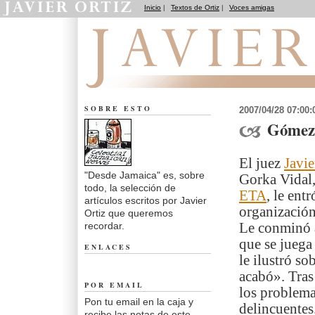
Inicio
|
Textos de Ortiz
|
Voces amigas
Desde Jamaica
SOBRE ESTO
2007/04/28 07:00
Gómez
El juez
Javi
"Desde Jamaica" es, sobre
Gorka Vidal,
todo, la selección de
ETA
, le ent
artículos escritos por Javier
organización
Ortiz que queremos
recordar.
Le conminó a
que se juega
ENLACES
le ilustró s
acabó». Tras
POR EMAIL
los problema
Pon tu email en la caja y
delincuentes
recibe las notas de este