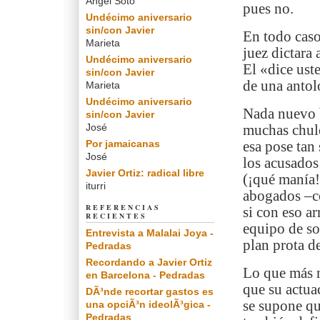
Angel Soto
pues no.
Undécimo aniversario
sin/con Javier
En todo caso
Marieta
juez dictara 
Undécimo aniversario
El «dice ust
sin/con Javier
de una antolo
Marieta
Undécimo aniversario
Nada nuevo ba
sin/con Javier
José
muchas chule
Por jamaicanas
esa pose tan
José
los acusados
Javier Ortiz: radical libre
(¡qué manía!)
iturri
abogados –co
REFERENCIAS
si con eso ar
RECIENTES
equipo de so
Entrevista a Malalai Joya -
plan prota 
Pedradas
Recordando a Javier Ortiz
Lo que más m
en Barcelona - Pedradas
que su actua
DÃ³nde recortar gastos es
se supone qu
una opciÃ³n ideolÃ³gica -
Pedradas