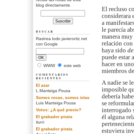
blog directamente.
El recluso c
considerara 
a manifestar
le parecía ab
BUSCAR
manera muy o
Rastrea todo javierortiz.net
relación con
con Google
haya sido
de
puede estar 
hacer en uno
WWW
este web
miembros de 
COMENTARIOS
RECIENTES
A nadie se l
El azar
imposible qu
L.Manteiga Pousa
debería habe
Somos rocas, somos islas
se reformular
Luis Manteiga Pousa
interrogado 
Votos: ¿A qué precio?
él alguna re
El grabador pirata
iturri
pertenecient
El grabador pirata
estuviera inv